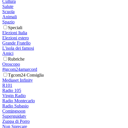
Cultura
Salute
Scuola
Animali
Spazio
Speciali
Elezioni Italia
Elezioni estero
Grande Fratello
L'isola dei famosi
Amici
Rubriche
Oroscopo
#tgcom24amarcord
Tgcom24 Consiglia
Mediaset Infinity
R101
Radio 105
Virgin Radio
Radio Montecarlo
Radio Subasio
Comingsoon
Superguidatv
Zuppa di Porro
Non Sprecare