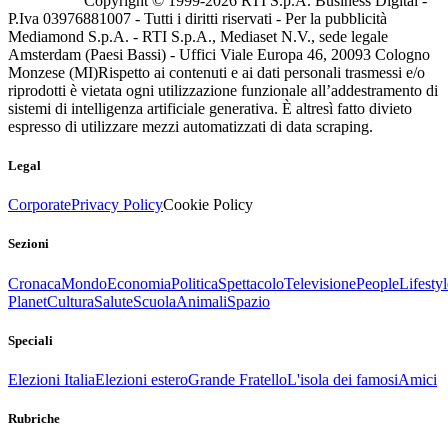
Copyright © 1999-
2026
RTI S.p.A. Business Digital -
P.Iva 03976881007 - Tutti i diritti riservati - Per la pubblicità
Mediamond S.p.A. - RTI S.p.A., Mediaset N.V., sede legale
Amsterdam (Paesi Bassi) - Uffici Viale Europa 46, 20093 Cologno
Monzese (MI)
Rispetto ai contenuti e ai dati personali trasmessi e/o
riprodotti è vietata ogni utilizzazione funzionale all’addestramento di
sistemi di intelligenza artificiale generativa. È altresì fatto divieto
espresso di utilizzare mezzi automatizzati di data scraping.
Legal
Corporate
Privacy Policy
Cookie Policy
Sezioni
Cronaca
Mondo
Economia
Politica
Spettacolo
Televisione
People
Lifestyl
Planet
Cultura
Salute
Scuola
Animali
Spazio
Speciali
Elezioni Italia
Elezioni estero
Grande Fratello
L'isola dei famosi
Amici
Rubriche