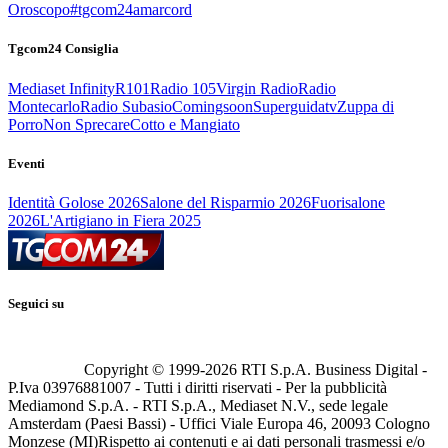
Oroscopo
#tgcom24amarcord
Tgcom24 Consiglia
Mediaset Infinity
R101
Radio 105
Virgin Radio
Radio
Montecarlo
Radio Subasio
Comingsoon
Superguidatv
Zuppa di
Porro
Non Sprecare
Cotto e Mangiato
Eventi
Identità Golose 2026
Salone del Risparmio 2026
Fuorisalone
2026
L'Artigiano in Fiera 2025
Seguici su
Copyright © 1999-
2026
RTI S.p.A. Business Digital -
P.Iva 03976881007 - Tutti i diritti riservati - Per la pubblicità
Mediamond S.p.A. - RTI S.p.A., Mediaset N.V., sede legale
Amsterdam (Paesi Bassi) - Uffici Viale Europa 46, 20093 Cologno
Monzese (MI)
Rispetto ai contenuti e ai dati personali trasmessi e/o