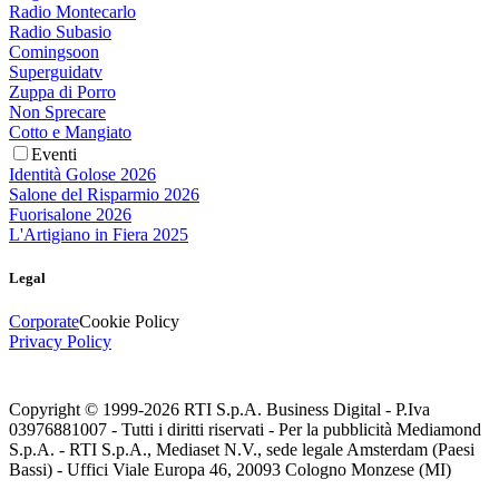
Radio Montecarlo
Radio Subasio
Comingsoon
Superguidatv
Zuppa di Porro
Non Sprecare
Cotto e Mangiato
Eventi
Identità Golose 2026
Salone del Risparmio 2026
Fuorisalone 2026
L'Artigiano in Fiera 2025
Legal
Corporate
Cookie Policy
Privacy Policy
Copyright © 1999-
2026
RTI S.p.A. Business Digital - P.Iva
03976881007 - Tutti i diritti riservati - Per la pubblicità Mediamond
S.p.A. - RTI S.p.A., Mediaset N.V., sede legale Amsterdam (Paesi
Bassi) - Uffici Viale Europa 46, 20093 Cologno Monzese (MI)