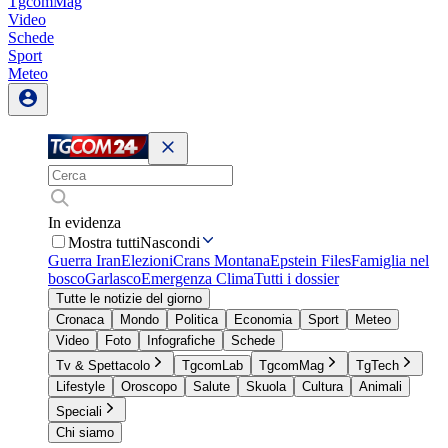
TgcomMag
Video
Schede
Sport
Meteo
In evidenza
Mostra tutti
Nascondi
Guerra Iran
Elezioni
Crans Montana
Epstein Files
Famiglia nel
bosco
Garlasco
Emergenza Clima
Tutti i dossier
Tutte le notizie del giorno
Cronaca
Mondo
Politica
Economia
Sport
Meteo
Video
Foto
Infografiche
Schede
Tv & Spettacolo
TgcomLab
TgcomMag
TgTech
Lifestyle
Oroscopo
Salute
Skuola
Cultura
Animali
Speciali
Chi siamo