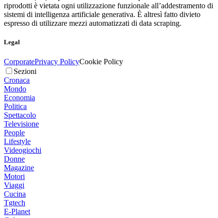
riprodotti è vietata ogni utilizzazione funzionale all’addestramento di
sistemi di intelligenza artificiale generativa. È altresì fatto divieto
espresso di utilizzare mezzi automatizzati di data scraping.
Legal
Corporate
Privacy Policy
Cookie Policy
Sezioni
Cronaca
Mondo
Economia
Politica
Spettacolo
Televisione
People
Lifestyle
Videogiochi
Donne
Magazine
Motori
Viaggi
Cucina
Tgtech
E-Planet