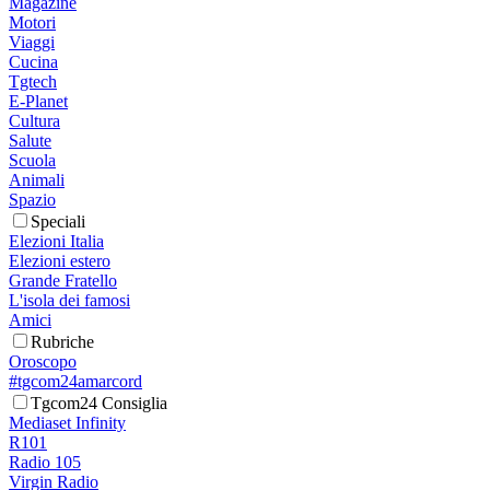
Magazine
Motori
Viaggi
Cucina
Tgtech
E-Planet
Cultura
Salute
Scuola
Animali
Spazio
Speciali
Elezioni Italia
Elezioni estero
Grande Fratello
L'isola dei famosi
Amici
Rubriche
Oroscopo
#tgcom24amarcord
Tgcom24 Consiglia
Mediaset Infinity
R101
Radio 105
Virgin Radio