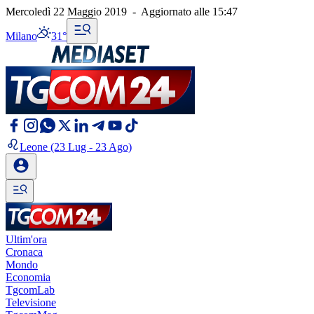
Mercoledì 22 Maggio 2019
-
Aggiornato alle
15:47
Milano
31°
Leone
(23 Lug - 23 Ago)
Ultim'ora
Cronaca
Mondo
Economia
TgcomLab
Televisione