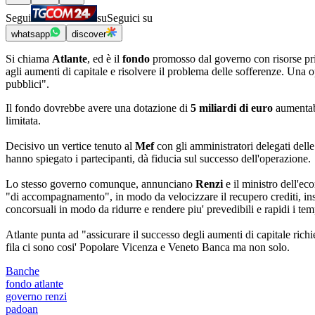
Segui
su
Seguici su
whatsapp
discover
Si chiama
Atlante
, ed è il
fondo
promosso dal governo con risorse priva
agli aumenti di capitale e risolvere il problema delle sofferenze. Una
pubblici".
Il fondo dovrebbe avere una dotazione di
5 miliardi di euro
aumentabi
limitata.
Decisivo un vertice tenuto al
Mef
con gli amministratori delegati delle
hanno spiegato i partecipanti, dà fiducia sul successo dell'operazione.
Lo stesso governo comunque, annunciano
Renzi
e il ministro dell'e
"di accompagnamento", in modo da velocizzare il recupero crediti, inse
concorsuali in modo da ridurre e rendere piu' prevedibili e rapidi i tem
Atlante punta ad "assicurare il successo degli aumenti di capitale richi
fila ci sono cosi' Popolare Vicenza e Veneto Banca ma non solo.
Banche
fondo atlante
governo renzi
padoan