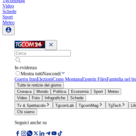
TgcomMag
Video
Schede
Sport
Meteo
In evidenza
Mostra tutti
Nascondi
Guerra Iran
Elezioni
Crans Montana
Epstein Files
Famiglia nel b
Tutte le notizie del giorno
Cronaca
Mondo
Politica
Economia
Sport
Meteo
Video
Foto
Infografiche
Schede
Tv & Spettacolo
TgcomLab
TgcomMag
TgTech
Lif
Chi siamo
Seguici anche su