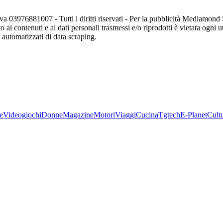
va 03976881007 - Tutti i diritti riservati - Per la pubblicità Mediamon
o ai contenuti e ai dati personali trasmessi e/o riprodotti è vietata ogni 
zi automatizzati di data scraping.
e
Videogiochi
Donne
Magazine
Motori
Viaggi
Cucina
Tgtech
E-Planet
Cult