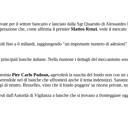
te per il settore bancario e lanciato dalla Sgr Quaestio di Alessandro Pen
 operazione che, come afferma il premier
Matteo Renzi
, vede il mercato
li fino a 6 miliardi, raggiungendo "un importante numero di adesioni" d
 principali banche italiane. Nella riunione i dettagli del meccanismo sono
conomia
Pier Carlo Padoan,
agevolerà la nascita del fondo non con un 
rendole nel dl banche che affronterà anche il tema indennizzi. Saranno 
pi di rientro. Bruxelles, visto che il fondo poggera' su risorse private, 
esti dall'Autorità di Vigilanza a banche che si trovano a fronteggiare ogg