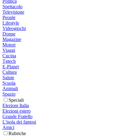
Politica
Spettacolo
Televisione
People
Lifestyle
Videogiochi
Donne
Magazine
Motori
Viaggi
Cucina
Tgtech
E-Planet
Cultura
Salute
Scuola
Animali
Spazio
Speciali
Elezioni Italia
Elezioni estero
Grande Fratello
L'isola dei famosi
Amici
Rubriche