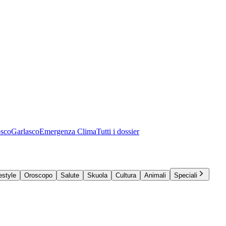
osco
Garlasco
Emergenza Clima
Tutti i dossier
estyle
Oroscopo
Salute
Skuola
Cultura
Animali
Speciali