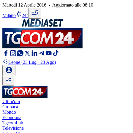
Martedì 12 Aprile 2016
-
Aggiornato alle
08:10
Milano
24°
Leone
(23 Lug - 23 Ago)
Ultim'ora
Cronaca
Mondo
Economia
TgcomLab
Televisione