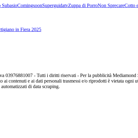
 Subasio
Comingsoon
Superguidatv
Zuppa di Porro
Non Sprecare
Cotto 
tigiano in Fiera 2025
va 03976881007 - Tutti i diritti riservati - Per la pubblicità Mediamon
o ai contenuti e ai dati personali trasmessi e/o riprodotti è vietata ogni 
zi automatizzati di data scraping.