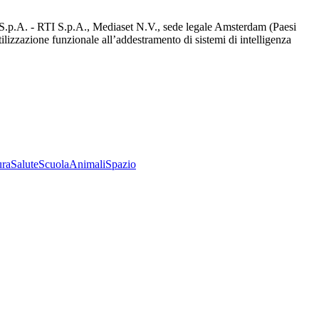
d S.p.A. - RTI S.p.A., Mediaset N.V., sede legale Amsterdam (Paesi
utilizzazione funzionale all’addestramento di sistemi di intelligenza
ura
Salute
Scuola
Animali
Spazio