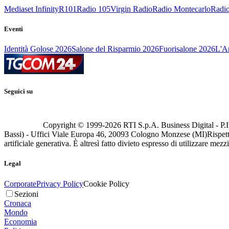
Mediaset Infinity
R101
Radio 105
Virgin Radio
Radio Montecarlo
Radio
Eventi
Identità Golose 2026
Salone del Risparmio 2026
Fuorisalone 2026
L'Ar
Seguici su
Copyright © 1999-
2026
RTI S.p.A. Business Digital - P.I
Bassi) - Uffici Viale Europa 46, 20093 Cologno Monzese (MI)
Rispett
artificiale generativa. È altresì fatto divieto espresso di utilizzare mez
Legal
Corporate
Privacy Policy
Cookie Policy
Sezioni
Cronaca
Mondo
Economia