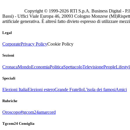
Copyright © 1999-
2026
RTI S.p.A. Business Digital - P.I
Bassi) - Uffici Viale Europa 46, 20093 Cologno Monzese (MI)
Rispett
artificiale generativa. È altresì fatto divieto espresso di utilizzare mez
Legal
Corporate
Privacy Policy
Cookie Policy
Sezioni
Cronaca
Mondo
Economia
Politica
Spettacolo
Televisione
People
Lifestyl
Speciali
Elezioni Italia
Elezioni estero
Grande Fratello
L'isola dei famosi
Amici
Rubriche
Oroscopo
#tgcom24amarcord
Tgcom24 Consiglia