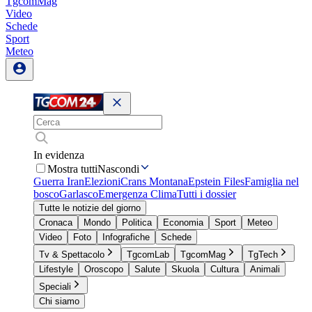
TgcomMag
Video
Schede
Sport
Meteo
In evidenza
Mostra tutti
Nascondi
Guerra Iran
Elezioni
Crans Montana
Epstein Files
Famiglia nel
bosco
Garlasco
Emergenza Clima
Tutti i dossier
Tutte le notizie del giorno
Cronaca
Mondo
Politica
Economia
Sport
Meteo
Video
Foto
Infografiche
Schede
Tv & Spettacolo
TgcomLab
TgcomMag
TgTech
Lifestyle
Oroscopo
Salute
Skuola
Cultura
Animali
Speciali
Chi siamo