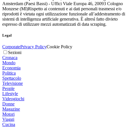
Amsterdam (Paesi Bassi) - Uffici Viale Europa 46, 20093 Cologno
Monzese (MI)
Rispetto ai contenuti e ai dati personali trasmessi e/o
riprodotti è vietata ogni utilizzazione funzionale all’addestramento di
sistemi di intelligenza artificiale generativa. È altresì fatto divieto
espresso di utilizzare mezzi automatizzati di data scraping.
Legal
Corporate
Privacy Policy
Cookie Policy
Sezioni
Cronaca
Mondo
Economia
Politica
Spettacolo
Televisione
People
Lifestyle
Videogiochi
Donne
Magazine
Motori
Viaggi
Cucina