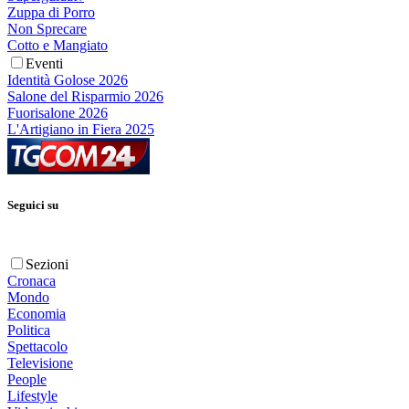
Zuppa di Porro
Non Sprecare
Cotto e Mangiato
Eventi
Identità Golose 2026
Salone del Risparmio 2026
Fuorisalone 2026
L'Artigiano in Fiera 2025
Seguici su
Sezioni
Cronaca
Mondo
Economia
Politica
Spettacolo
Televisione
People
Lifestyle