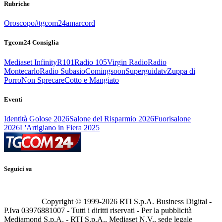
Rubriche
Oroscopo
#tgcom24amarcord
Tgcom24 Consiglia
Mediaset Infinity
R101
Radio 105
Virgin Radio
Radio
Montecarlo
Radio Subasio
Comingsoon
Superguidatv
Zuppa di
Porro
Non Sprecare
Cotto e Mangiato
Eventi
Identità Golose 2026
Salone del Risparmio 2026
Fuorisalone
2026
L'Artigiano in Fiera 2025
Seguici su
Copyright © 1999-
2026
RTI S.p.A. Business Digital -
P.Iva 03976881007 - Tutti i diritti riservati - Per la pubblicità
Mediamond S.p.A. - RTI S.p.A., Mediaset N.V., sede legale