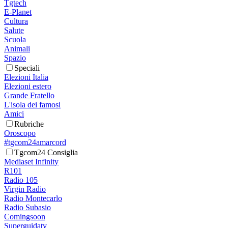
Tgtech
E-Planet
Cultura
Salute
Scuola
Animali
Spazio
Speciali
Elezioni Italia
Elezioni estero
Grande Fratello
L'isola dei famosi
Amici
Rubriche
Oroscopo
#tgcom24amarcord
Tgcom24 Consiglia
Mediaset Infinity
R101
Radio 105
Virgin Radio
Radio Montecarlo
Radio Subasio
Comingsoon
Superguidatv