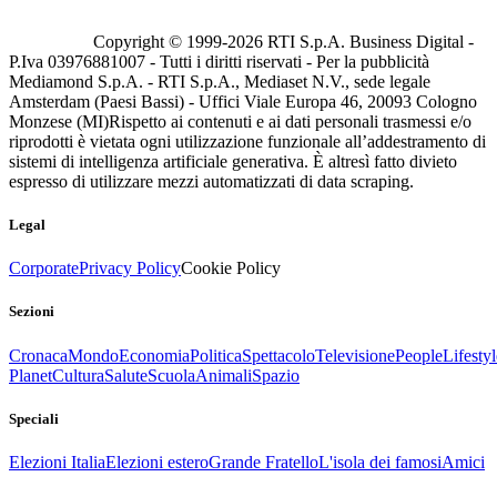
Copyright © 1999-
2026
RTI S.p.A. Business Digital -
P.Iva 03976881007 - Tutti i diritti riservati - Per la pubblicità
Mediamond S.p.A. - RTI S.p.A., Mediaset N.V., sede legale
Amsterdam (Paesi Bassi) - Uffici Viale Europa 46, 20093 Cologno
Monzese (MI)
Rispetto ai contenuti e ai dati personali trasmessi e/o
riprodotti è vietata ogni utilizzazione funzionale all’addestramento di
sistemi di intelligenza artificiale generativa. È altresì fatto divieto
espresso di utilizzare mezzi automatizzati di data scraping.
Legal
Corporate
Privacy Policy
Cookie Policy
Sezioni
Cronaca
Mondo
Economia
Politica
Spettacolo
Televisione
People
Lifestyl
Planet
Cultura
Salute
Scuola
Animali
Spazio
Speciali
Elezioni Italia
Elezioni estero
Grande Fratello
L'isola dei famosi
Amici