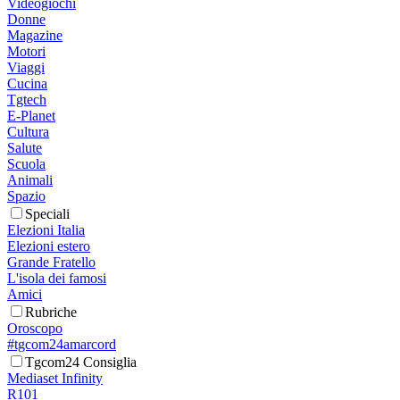
Videogiochi
Donne
Magazine
Motori
Viaggi
Cucina
Tgtech
E-Planet
Cultura
Salute
Scuola
Animali
Spazio
Speciali
Elezioni Italia
Elezioni estero
Grande Fratello
L'isola dei famosi
Amici
Rubriche
Oroscopo
#tgcom24amarcord
Tgcom24 Consiglia
Mediaset Infinity
R101