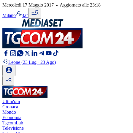
Mercoledì 17 Maggio 2017
-
Aggiornato alle
23:18
Milano
32°
Leone
(23 Lug - 23 Ago)
Ultim'ora
Cronaca
Mondo
Economia
TgcomLab
Televisione