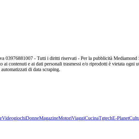
va 03976881007 - Tutti i diritti riservati - Per la pubblicità Mediamon
o ai contenuti e ai dati personali trasmessi e/o riprodotti è vietata ogni 
zi automatizzati di data scraping.
e
Videogiochi
Donne
Magazine
Motori
Viaggi
Cucina
Tgtech
E-Planet
Cult