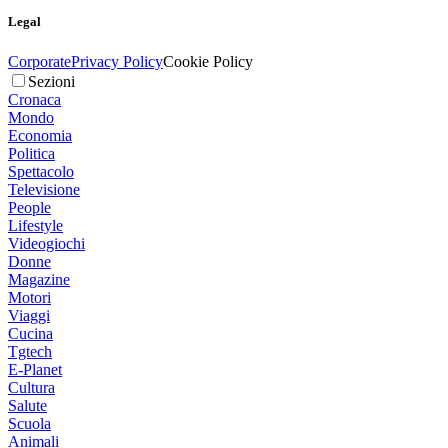
Legal
Corporate
Privacy Policy
Cookie Policy
Sezioni
Cronaca
Mondo
Economia
Politica
Spettacolo
Televisione
People
Lifestyle
Videogiochi
Donne
Magazine
Motori
Viaggi
Cucina
Tgtech
E-Planet
Cultura
Salute
Scuola
Animali