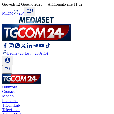
Giovedì 12 Giugno 2025
-
Aggiornato alle
11:52
Milano
25°
Leone
(23 Lug - 23 Ago)
Ultim'ora
Cronaca
Mondo
Economia
TgcomLab
Televisione