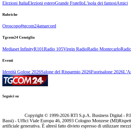
Elezioni Italia
Elezioni estero
Grande Fratello
L'isola dei famosi
Amici
Rubriche
Oroscopo
#tgcom24amarcord
Tgcom24 Consiglia
Mediaset Infinity
R101
Radio 105
Virgin Radio
Radio Montecarlo
Radio
Eventi
Identità Golose 2026
Salone del Risparmio 2026
Fuorisalone 2026
L'Ar
Seguici su
Copyright © 1999-
2026
RTI S.p.A. Business Digital - P.I
Bassi) - Uffici Viale Europa 46, 20093 Cologno Monzese (MI)
Rispett
artificiale generativa. È altresì fatto divieto espresso di utilizzare mez