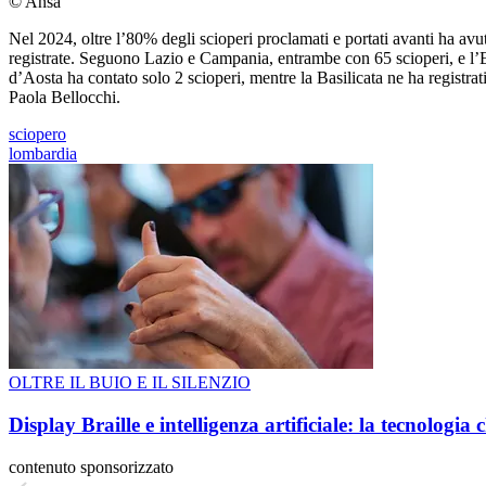
© Ansa
Nel 2024, oltre l’80% degli scioperi proclamati e portati avanti ha avut
registrate. Seguono Lazio e Campania, entrambe con 65 scioperi, e l’E
d’Aosta ha contato solo 2 scioperi, mentre la Basilicata ne ha registra
Paola Bellocchi.
sciopero
lombardia
OLTRE IL BUIO E IL SILENZIO
Display Braille e intelligenza artificiale: la tecnologi
contenuto sponsorizzato