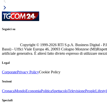
Seguici su
Copyright © 1999-
2026
RTI S.p.A. Business Digital - P.I
Bassi) - Uffici Viale Europa 46, 20093 Cologno Monzese (MI)
Rispett
artificiale generativa. È altresì fatto divieto espresso di utilizzare mez
Legal
Corporate
Privacy Policy
Cookie Policy
Sezioni
Cronaca
Mondo
Economia
Politica
Spettacolo
Televisione
People
Lifestyl
Speciali