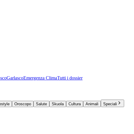
osco
Garlasco
Emergenza Clima
Tutti i dossier
estyle
Oroscopo
Salute
Skuola
Cultura
Animali
Speciali