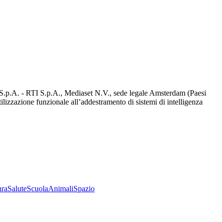
d S.p.A. - RTI S.p.A., Mediaset N.V., sede legale Amsterdam (Paesi
utilizzazione funzionale all’addestramento di sistemi di intelligenza
ura
Salute
Scuola
Animali
Spazio