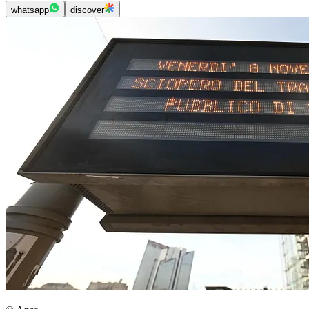
whatsapp
discover