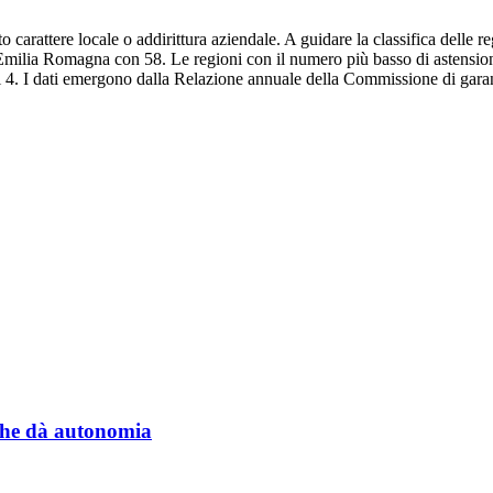
o carattere locale o addirittura aziendale. A guidare la classifica delle 
milia Romagna con 58. Le regioni con il numero più basso di astensioni
ti 4. I dati emergono dalla Relazione annuale della Commissione di garan
a che dà autonomia