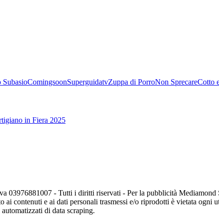
 Subasio
Comingsoon
Superguidatv
Zuppa di Porro
Non Sprecare
Cotto 
tigiano in Fiera 2025
va 03976881007 - Tutti i diritti riservati - Per la pubblicità Mediamon
o ai contenuti e ai dati personali trasmessi e/o riprodotti è vietata ogni 
zi automatizzati di data scraping.