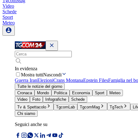
TgcomMag
Video
Schede
Sport
Meteo
In evidenza
Mostra tutti
Nascondi
Guerra Iran
Elezioni
Crans Montana
Epstein Files
Famiglia nel b
Tutte le notizie del giorno
Cronaca
Mondo
Politica
Economia
Sport
Meteo
Video
Foto
Infografiche
Schede
Tv & Spettacolo
TgcomLab
TgcomMag
TgTech
Lif
Chi siamo
Seguici anche su