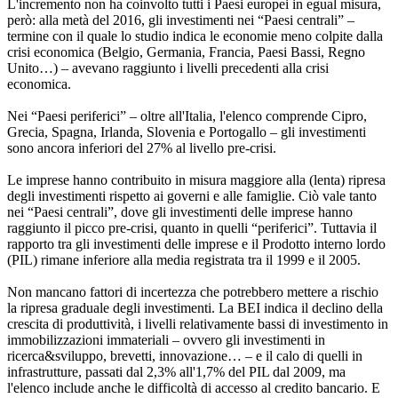
L'incremento non ha coinvolto tutti i Paesi europei in egual misura,
però: alla metà del 2016, gli investimenti nei “Paesi centrali” –
termine con il quale lo studio indica le economie meno colpite dalla
crisi economica (Belgio, Germania, Francia, Paesi Bassi, Regno
Unito…) – avevano raggiunto i livelli precedenti alla crisi
economica.
Nei “Paesi periferici” – oltre all'Italia, l'elenco comprende Cipro,
Grecia, Spagna, Irlanda, Slovenia e Portogallo – gli investimenti
sono ancora inferiori del 27% al livello pre-crisi.
Le imprese hanno contribuito in misura maggiore alla (lenta) ripresa
degli investimenti rispetto ai governi e alle famiglie. Ciò vale tanto
nei “Paesi centrali”, dove gli investimenti delle imprese hanno
raggiunto il picco pre-crisi, quanto in quelli “periferici”. Tuttavia il
rapporto tra gli investimenti delle imprese e il Prodotto interno lordo
(PIL) rimane inferiore alla media registrata tra il 1999 e il 2005.
Non mancano fattori di incertezza che potrebbero mettere a rischio
la ripresa graduale degli investimenti. La BEI indica il declino della
crescita di produttività, i livelli relativamente bassi di investimento in
immobilizzazioni immateriali – ovvero gli investimenti in
ricerca&sviluppo, brevetti, innovazione… – e il calo di quelli in
infrastrutture, passati dal 2,3% all'1,7% del PIL dal 2009, ma
l'elenco include anche le difficoltà di accesso al credito bancario. E