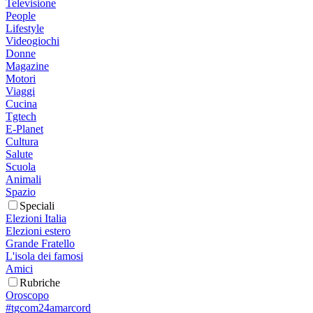
Televisione
People
Lifestyle
Videogiochi
Donne
Magazine
Motori
Viaggi
Cucina
Tgtech
E-Planet
Cultura
Salute
Scuola
Animali
Spazio
Speciali
Elezioni Italia
Elezioni estero
Grande Fratello
L'isola dei famosi
Amici
Rubriche
Oroscopo
#tgcom24amarcord