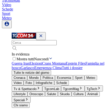
TgcomMag
Video
Schede
Sport
Meteo
In evidenza
Mostra tutti
Nascondi
Guerra Iran
Elezioni
Crans Montana
Epstein Files
Famiglia nel
bosco
Garlasco
Emergenza Clima
Tutti i dossier
Tutte le notizie del giorno
Cronaca
Mondo
Politica
Economia
Sport
Meteo
Video
Foto
Infografiche
Schede
Tv & Spettacolo
TgcomLab
TgcomMag
TgTech
Lifestyle
Oroscopo
Salute
Skuola
Cultura
Animali
Speciali
Chi siamo