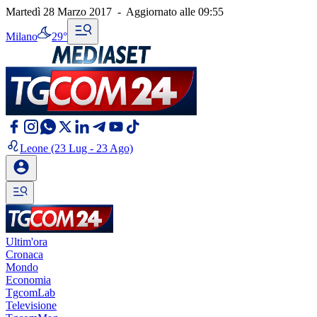
Martedì 28 Marzo 2017
-
Aggiornato alle
09:55
Milano
29°
Leone
(23 Lug - 23 Ago)
Ultim'ora
Cronaca
Mondo
Economia
TgcomLab
Televisione