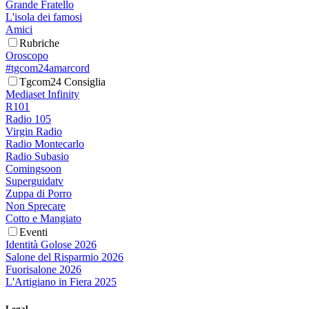
Grande Fratello
L'isola dei famosi
Amici
Rubriche
Oroscopo
#tgcom24amarcord
Tgcom24 Consiglia
Mediaset Infinity
R101
Radio 105
Virgin Radio
Radio Montecarlo
Radio Subasio
Comingsoon
Superguidatv
Zuppa di Porro
Non Sprecare
Cotto e Mangiato
Eventi
Identità Golose 2026
Salone del Risparmio 2026
Fuorisalone 2026
L'Artigiano in Fiera 2025
Legal