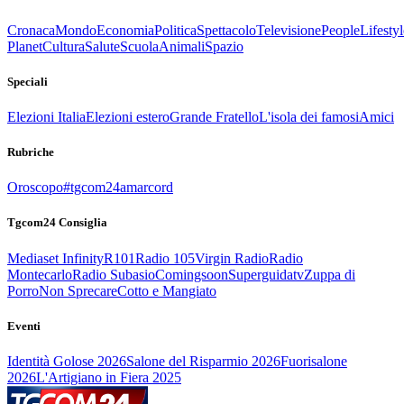
Cronaca
Mondo
Economia
Politica
Spettacolo
Televisione
People
Lifestyl
Planet
Cultura
Salute
Scuola
Animali
Spazio
Speciali
Elezioni Italia
Elezioni estero
Grande Fratello
L'isola dei famosi
Amici
Rubriche
Oroscopo
#tgcom24amarcord
Tgcom24 Consiglia
Mediaset Infinity
R101
Radio 105
Virgin Radio
Radio
Montecarlo
Radio Subasio
Comingsoon
Superguidatv
Zuppa di
Porro
Non Sprecare
Cotto e Mangiato
Eventi
Identità Golose 2026
Salone del Risparmio 2026
Fuorisalone
2026
L'Artigiano in Fiera 2025