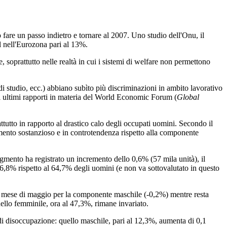
are un passo indietro e tornare al 2007. Uno studio dell'Onu, il
l nell'Eurozona pari al 13%.
soprattutto nelle realtà in cui i sistemi di welfare non permettono
di studio, ecc.) abbiano subìto più discriminazioni in ambito lavorativo
li ultimi rapporti in materia del World Economic Forum (
Global
attutto in rapporto al drastico calo degli occupati uomini. Secondo il
emento sostanzioso e in controtendenza rispetto alla componente
gmento ha registrato un incremento dello 0,6% (57 mila unità), il
6,8% rispetto al 64,7% degli uomini (e non va sottovalutato in questo
to al mese di maggio per la componente maschile (-0,2%) mentre resta
uello femminile, ora al 47,3%, rimane invariato.
 di disoccupazione: quello maschile, pari al 12,3%, aumenta di 0,1