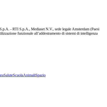
d S.p.A. - RTI S.p.A., Mediaset N.V., sede legale Amsterdam (Paesi
utilizzazione funzionale all’addestramento di sistemi di intelligenza
ura
Salute
Scuola
Animali
Spazio