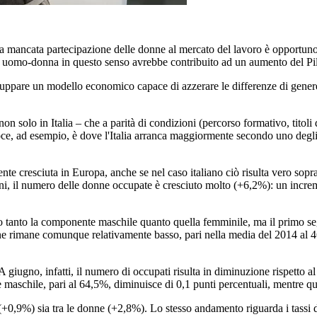
a mancata partecipazione delle donne al mercato del lavoro è opportuno f
tà uomo-donna in questo senso avrebbe contribuito ad un aumento del Pi
uppare un modello economico capace di azzerare le differenze di genere, 
n solo in Italia – che a parità di condizioni (percorso formativo, titoli 
a voce, ad esempio, è dove l'Italia arranca maggiormente secondo uno deg
nte cresciuta in Europa, anche se nel caso italiano ciò risulta vero sopr
nni, il numero delle donne occupate è cresciuto molto (+6,2%): un incr
to tanto la componente maschile quanto quella femminile, ma il primo se
nne rimane comunque relativamente basso, pari nella media del 2014 al 4
ro. A giugno, infatti, il numero di occupati risulta in diminuzione rispet
e maschile, pari al 64,5%, diminuisce di 0,1 punti percentuali, mentre q
i (+0,9%) sia tra le donne (+2,8%). Lo stesso andamento riguarda i tassi