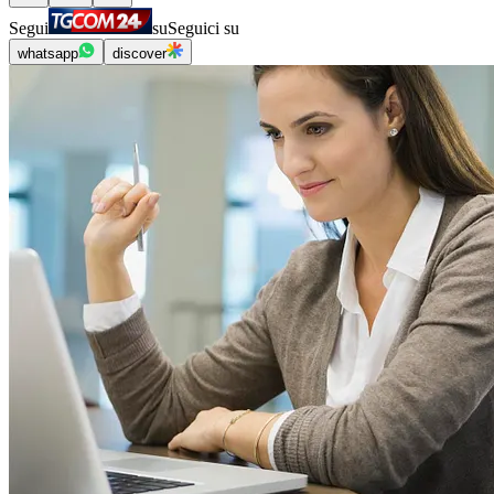
Segui
su
Seguici su
whatsapp
discover