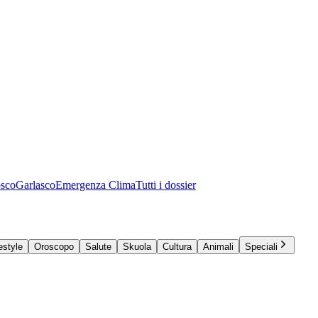
osco
Garlasco
Emergenza Clima
Tutti i dossier
estyle
Oroscopo
Salute
Skuola
Cultura
Animali
Speciali