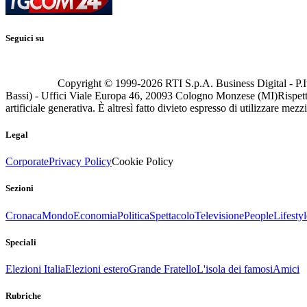
Seguici su
Copyright © 1999-
2026
RTI S.p.A. Business Digital - P.I
Bassi) - Uffici Viale Europa 46, 20093 Cologno Monzese (MI)
Rispett
artificiale generativa. È altresì fatto divieto espresso di utilizzare mez
Legal
Corporate
Privacy Policy
Cookie Policy
Sezioni
Cronaca
Mondo
Economia
Politica
Spettacolo
Televisione
People
Lifestyl
Speciali
Elezioni Italia
Elezioni estero
Grande Fratello
L'isola dei famosi
Amici
Rubriche