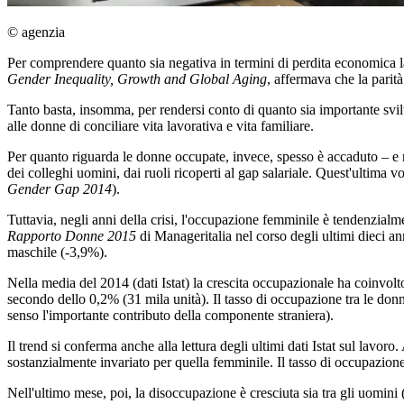
© agenzia
Per comprendere quanto sia negativa in termini di perdita economica l
Gender Inequality, Growth and Global Aging
, affermava che la pari
Tanto basta, insomma, per rendersi conto di quanto sia importante svil
alle donne di conciliare vita lavorativa e vita familiare.
Per quanto riguarda le donne occupate, invece, spesso è accaduto – e no
dei colleghi uomini, dai ruoli ricoperti al gap salariale. Quest'ultim
Gender Gap 2014
).
Tuttavia, negli anni della crisi, l'occupazione femminile è tendenzialme
Rapporto Donne 2015
di Manageritalia nel corso degli ultimi dieci a
maschile (-3,9%).
Nella media del 2014 (dati Istat) la crescita occupazionale ha coinvol
secondo dello 0,2% (31 mila unità). Il tasso di occupazione tra le do
senso l'importante contributo della componente straniera).
Il trend si conferma anche alla lettura degli ultimi dati Istat sul lavo
sostanzialmente invariato per quella femminile. Il tasso di occupazion
Nell'ultimo mese, poi, la disoccupazione è cresciuta sia tra gli uomin