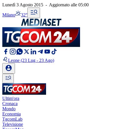
Lunedì 3 Agosto 2015
-
Aggiornato alle
05:00
Milano
32°
Leone
(23 Lug - 23 Ago)
Ultim'ora
Cronaca
Mondo
Economia
TgcomLab
Televisione