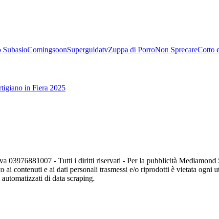
 Subasio
Comingsoon
Superguidatv
Zuppa di Porro
Non Sprecare
Cotto 
tigiano in Fiera 2025
va 03976881007 - Tutti i diritti riservati - Per la pubblicità Mediamon
o ai contenuti e ai dati personali trasmessi e/o riprodotti è vietata ogni 
zi automatizzati di data scraping.