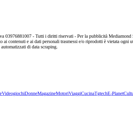
va 03976881007 - Tutti i diritti riservati - Per la pubblicità Mediamon
o ai contenuti e ai dati personali trasmessi e/o riprodotti è vietata ogni 
zi automatizzati di data scraping.
e
Videogiochi
Donne
Magazine
Motori
Viaggi
Cucina
Tgtech
E-Planet
Cult