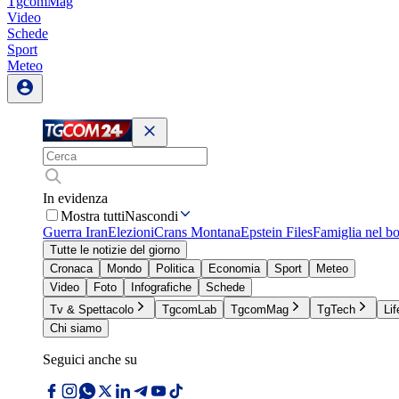
TgcomMag
Video
Schede
Sport
Meteo
In evidenza
Mostra tutti
Nascondi
Guerra Iran
Elezioni
Crans Montana
Epstein Files
Famiglia nel b
Tutte le notizie del giorno
Cronaca
Mondo
Politica
Economia
Sport
Meteo
Video
Foto
Infografiche
Schede
Tv & Spettacolo
TgcomLab
TgcomMag
TgTech
Lif
Chi siamo
Seguici anche su