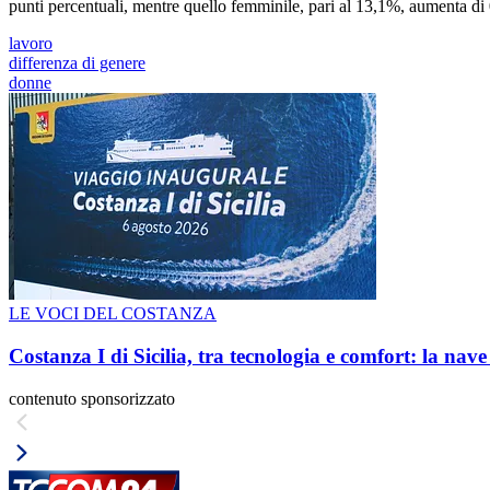
punti percentuali, mentre quello femminile, pari al 13,1%, aumenta di 
lavoro
differenza di genere
donne
LE VOCI DEL COSTANZA
Costanza I di Sicilia, tra tecnologia e comfort: la nav
contenuto sponsorizzato