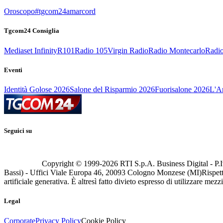
Oroscopo
#tgcom24amarcord
Tgcom24 Consiglia
Mediaset Infinity
R101
Radio 105
Virgin Radio
Radio Montecarlo
Radio
Eventi
Identità Golose 2026
Salone del Risparmio 2026
Fuorisalone 2026
L'Ar
Seguici su
Copyright © 1999-
2026
RTI S.p.A. Business Digital - P.I
Bassi) - Uffici Viale Europa 46, 20093 Cologno Monzese (MI)
Rispett
artificiale generativa. È altresì fatto divieto espresso di utilizzare mez
Legal
Corporate
Privacy Policy
Cookie Policy