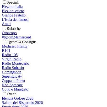
Speciali
Elezioni Italia
Elezioni estero
Grande Fratello
L'isola dei famosi
Amici
Rubriche
Oroscopo
#tgcom24amarcord
Tgcom24 Consiglia
Mediaset Infinity
R101
Radio 105
Virgin Radio
Radio Montecarlo
Radio Subasio
Comingsoon
Superguidatv
Zuppa di Porro
Non Sprecare
Cotto e Mangiato
Eventi
Identità Golose 2026
Salone del Risparmio 2026
Fuorisalone 2026