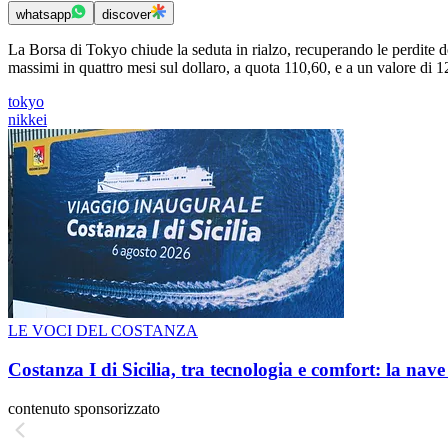
whatsapp
discover
La Borsa di Tokyo chiude la seduta in rialzo, recuperando le perdite 
massimi in quattro mesi sul dollaro, a quota 110,60, e a un valore di 1
tokyo
nikkei
LE VOCI DEL COSTANZA
Costanza I di Sicilia, tra tecnologia e comfort: la nav
contenuto sponsorizzato