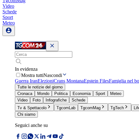
TgcomMag
Video
Schede
Sport
Meteo
In evidenza
Mostra tutti
Nascondi
Guerra Iran
Elezioni
Crans Montana
Epstein Files
Famiglia nel b
Tutte le notizie del giorno
Cronaca
Mondo
Politica
Economia
Sport
Meteo
Video
Foto
Infografiche
Schede
Tv & Spettacolo
TgcomLab
TgcomMag
TgTech
Lif
Chi siamo
Seguici anche su