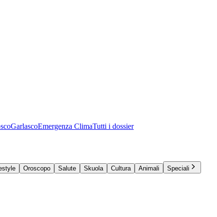
osco
Garlasco
Emergenza Clima
Tutti i dossier
estyle
Oroscopo
Salute
Skuola
Cultura
Animali
Speciali