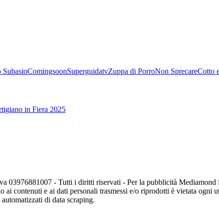
 Subasio
Comingsoon
Superguidatv
Zuppa di Porro
Non Sprecare
Cotto 
tigiano in Fiera 2025
va 03976881007 - Tutti i diritti riservati - Per la pubblicità Mediamon
o ai contenuti e ai dati personali trasmessi e/o riprodotti è vietata ogni 
zi automatizzati di data scraping.