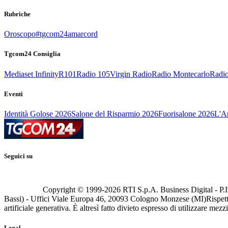
Rubriche
Oroscopo
#tgcom24amarcord
Tgcom24 Consiglia
Mediaset Infinity
R101
Radio 105
Virgin Radio
Radio Montecarlo
Radio
Eventi
Identità Golose 2026
Salone del Risparmio 2026
Fuorisalone 2026
L'Ar
Seguici su
Copyright © 1999-
2026
RTI S.p.A. Business Digital - P.I
Bassi) - Uffici Viale Europa 46, 20093 Cologno Monzese (MI)
Rispett
artificiale generativa. È altresì fatto divieto espresso di utilizzare mez
Legal