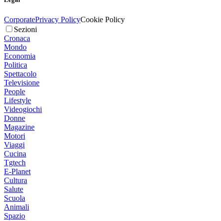
Corporate
Privacy Policy
Cookie Policy
Sezioni
Cronaca
Mondo
Economia
Politica
Spettacolo
Televisione
People
Lifestyle
Videogiochi
Donne
Magazine
Motori
Viaggi
Cucina
Tgtech
E-Planet
Cultura
Salute
Scuola
Animali
Spazio