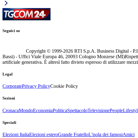
Seguici su
Copyright © 1999-
2026
RTI S.p.A. Business Digital - P.I
Bassi) - Uffici Viale Europa 46, 20093 Cologno Monzese (MI)
Rispett
artificiale generativa. È altresì fatto divieto espresso di utilizzare mez
Legal
Corporate
Privacy Policy
Cookie Policy
Sezioni
Cronaca
Mondo
Economia
Politica
Spettacolo
Televisione
People
Lifestyl
Speciali
Elezioni Italia
Elezioni estero
Grande Fratello
L'isola dei famosi
Amici