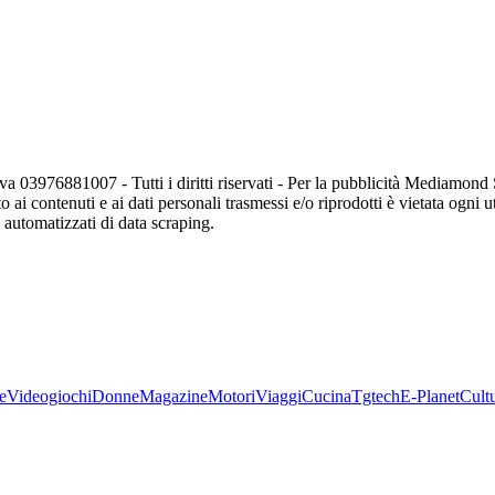
va 03976881007 - Tutti i diritti riservati - Per la pubblicità Mediamon
o ai contenuti e ai dati personali trasmessi e/o riprodotti è vietata ogni 
zi automatizzati di data scraping.
e
Videogiochi
Donne
Magazine
Motori
Viaggi
Cucina
Tgtech
E-Planet
Cult