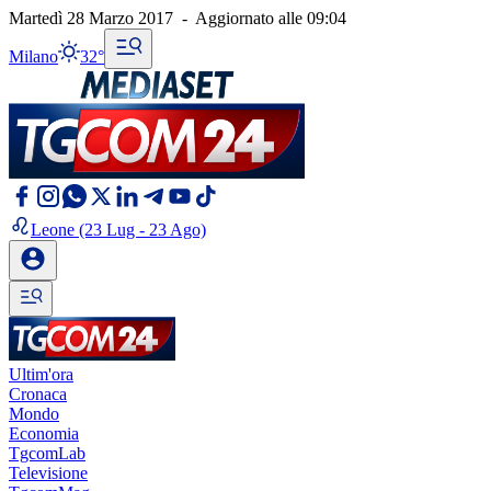
Martedì 28 Marzo 2017
-
Aggiornato alle
09:04
Milano
32°
Leone
(23 Lug - 23 Ago)
Ultim'ora
Cronaca
Mondo
Economia
TgcomLab
Televisione