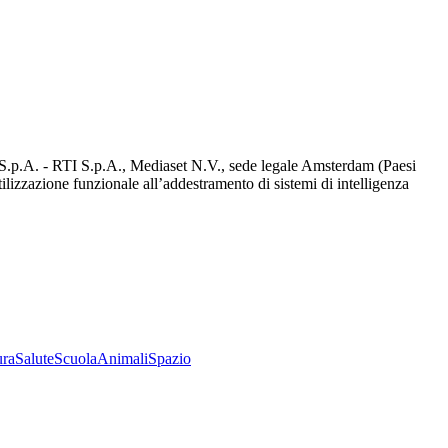
d S.p.A. - RTI S.p.A., Mediaset N.V., sede legale Amsterdam (Paesi
utilizzazione funzionale all’addestramento di sistemi di intelligenza
ura
Salute
Scuola
Animali
Spazio