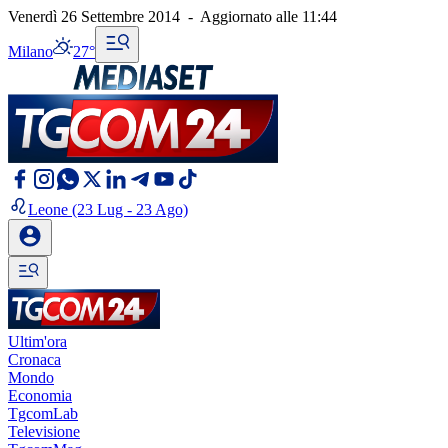
Venerdì 26 Settembre 2014
-
Aggiornato alle
11:44
Milano
27°
Leone
(23 Lug - 23 Ago)
Ultim'ora
Cronaca
Mondo
Economia
TgcomLab
Televisione