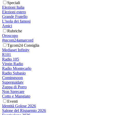
Speciali
Elezioni Italia
Elezioni estero
Grande Fratello
L'isola dei famosi
Amici
Rubriche
Oroscopo
#tgcom24amarcord
Tgcom24 Consiglia
Mediaset Infinity
R101
Radio 105
Virgin Radio
Radio Montecarlo
Radio Subasio
Comingsoon
Superguidatv
Zuppa di Porro
Non Sprecare
Cotto e Mangiato
Eventi
Identità Golose 2026
Salone del Risparmio 2026