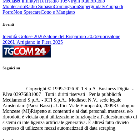
Mediaset Infinity
R101
Radio 105
Virgin Radio
Radio
Montecarlo
Radio Subasio
Comingsoon
Superguidatv
Zuppa di
Porro
Non Sprecare
Cotto e Mangiato
Eventi
Identità Golose 2026
Salone del Risparmio 2026
Fuorisalone
2026
L'Artigiano in Fiera 2025
Seguici su
Copyright © 1999-
2026
RTI S.p.A. Business Digital -
P.Iva 03976881007 - Tutti i diritti riservati - Per la pubblicità
Mediamond S.p.A. - RTI S.p.A., Mediaset N.V., sede legale
Amsterdam (Paesi Bassi) - Uffici Viale Europa 46, 20093 Cologno
Monzese (MI)
Rispetto ai contenuti e ai dati personali trasmessi e/o
riprodotti è vietata ogni utilizzazione funzionale all’addestramento di
sistemi di intelligenza artificiale generativa. È altresì fatto divieto
espresso di utilizzare mezzi automatizzati di data scraping.