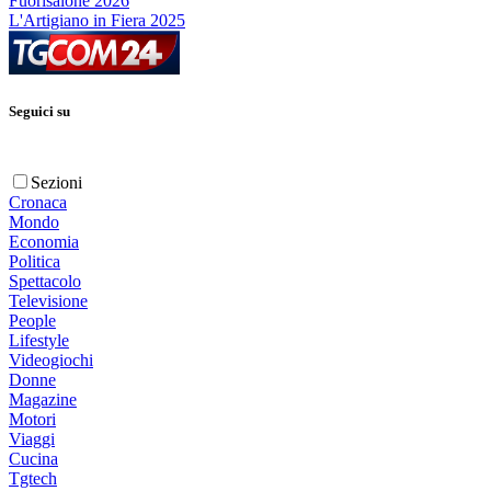
Fuorisalone 2026
L'Artigiano in Fiera 2025
Seguici su
Sezioni
Cronaca
Mondo
Economia
Politica
Spettacolo
Televisione
People
Lifestyle
Videogiochi
Donne
Magazine
Motori
Viaggi
Cucina
Tgtech