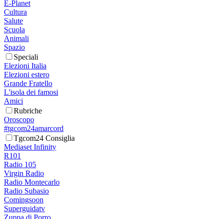
E-Planet
Cultura
Salute
Scuola
Animali
Spazio
Speciali
Elezioni Italia
Elezioni estero
Grande Fratello
L'isola dei famosi
Amici
Rubriche
Oroscopo
#tgcom24amarcord
Tgcom24 Consiglia
Mediaset Infinity
R101
Radio 105
Virgin Radio
Radio Montecarlo
Radio Subasio
Comingsoon
Superguidatv
Zuppa di Porro