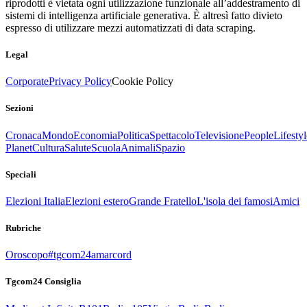
riprodotti è vietata ogni utilizzazione funzionale all’addestramento di
sistemi di intelligenza artificiale generativa. È altresì fatto divieto
espresso di utilizzare mezzi automatizzati di data scraping.
Legal
Corporate
Privacy Policy
Cookie Policy
Sezioni
Cronaca
Mondo
Economia
Politica
Spettacolo
Televisione
People
Lifestyl
Planet
Cultura
Salute
Scuola
Animali
Spazio
Speciali
Elezioni Italia
Elezioni estero
Grande Fratello
L'isola dei famosi
Amici
Rubriche
Oroscopo
#tgcom24amarcord
Tgcom24 Consiglia