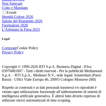
Non Sprecare
Cotto e Mangiato
Eventi
Identità Golose 2026
Salone del Risparmio 2026
Fuorisalone 2026
L'Artigiano in Fiera 2025
Legal
Corporate
Cookie Policy
Privacy Policy
Copyright © 1999-
2026
RTI S.p.A. Business Digital - P.Iva
03976881007 - Tutti i diritti riservati - Per la pubblicità Mediamond
S.p.A. - RTI S.p.A., Mediaset N.V., sede legale Amsterdam (Paesi
Bassi) - Uffici Viale Europa 46, 20093 Cologno Monzese (MI)
Rispetto ai contenuti e ai dati personali trasmessi e/o riprodotti è
vietata ogni utilizzazione funzionale all’addestramento di sistemi di
intelligenza artificiale generativa. È altresì fatto divieto espresso di
utilizzare mezzi automatizzati di data scraping.