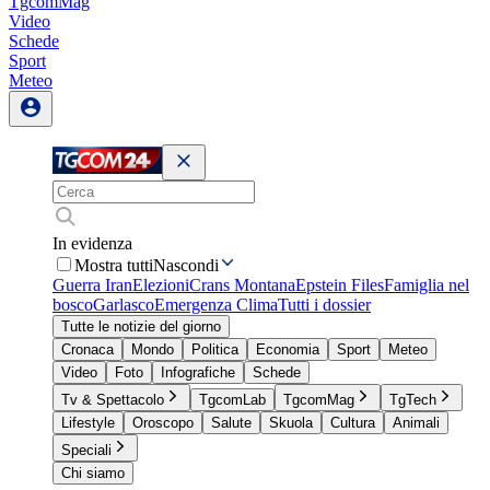
TgcomMag
Video
Schede
Sport
Meteo
In evidenza
Mostra tutti
Nascondi
Guerra Iran
Elezioni
Crans Montana
Epstein Files
Famiglia nel
bosco
Garlasco
Emergenza Clima
Tutti i dossier
Tutte le notizie del giorno
Cronaca
Mondo
Politica
Economia
Sport
Meteo
Video
Foto
Infografiche
Schede
Tv & Spettacolo
TgcomLab
TgcomMag
TgTech
Lifestyle
Oroscopo
Salute
Skuola
Cultura
Animali
Speciali
Chi siamo