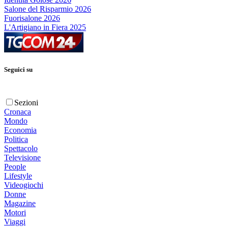
Salone del Risparmio 2026
Fuorisalone 2026
L'Artigiano in Fiera 2025
Seguici su
Sezioni
Cronaca
Mondo
Economia
Politica
Spettacolo
Televisione
People
Lifestyle
Videogiochi
Donne
Magazine
Motori
Viaggi