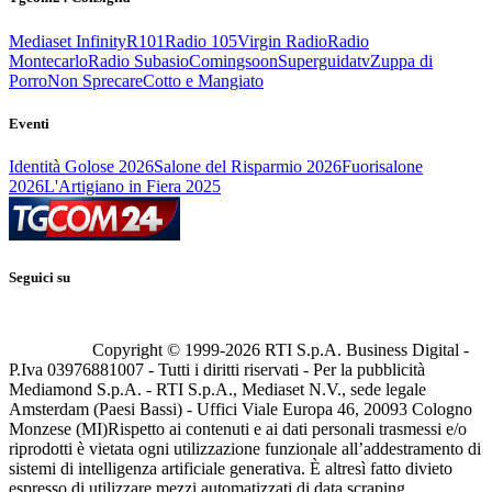
Mediaset Infinity
R101
Radio 105
Virgin Radio
Radio
Montecarlo
Radio Subasio
Comingsoon
Superguidatv
Zuppa di
Porro
Non Sprecare
Cotto e Mangiato
Eventi
Identità Golose 2026
Salone del Risparmio 2026
Fuorisalone
2026
L'Artigiano in Fiera 2025
Seguici su
Copyright © 1999-
2026
RTI S.p.A. Business Digital -
P.Iva 03976881007 - Tutti i diritti riservati - Per la pubblicità
Mediamond S.p.A. - RTI S.p.A., Mediaset N.V., sede legale
Amsterdam (Paesi Bassi) - Uffici Viale Europa 46, 20093 Cologno
Monzese (MI)
Rispetto ai contenuti e ai dati personali trasmessi e/o
riprodotti è vietata ogni utilizzazione funzionale all’addestramento di
sistemi di intelligenza artificiale generativa. È altresì fatto divieto
espresso di utilizzare mezzi automatizzati di data scraping.