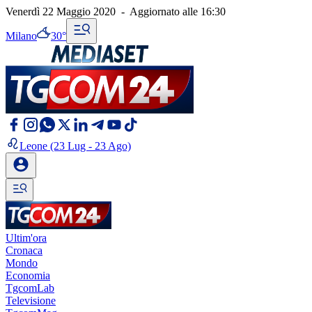
Venerdì 22 Maggio 2020
-
Aggiornato alle
16:30
Milano
30°
Leone
(23 Lug - 23 Ago)
Ultim'ora
Cronaca
Mondo
Economia
TgcomLab
Televisione