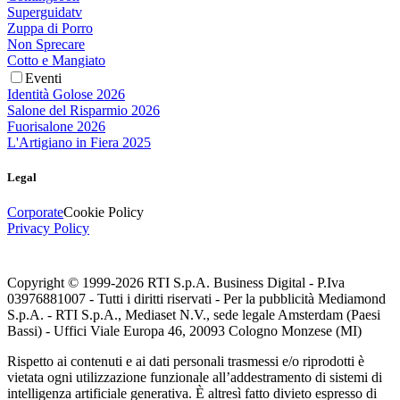
Superguidatv
Zuppa di Porro
Non Sprecare
Cotto e Mangiato
Eventi
Identità Golose 2026
Salone del Risparmio 2026
Fuorisalone 2026
L'Artigiano in Fiera 2025
Legal
Corporate
Cookie Policy
Privacy Policy
Copyright © 1999-
2026
RTI S.p.A. Business Digital - P.Iva
03976881007 - Tutti i diritti riservati - Per la pubblicità Mediamond
S.p.A. - RTI S.p.A., Mediaset N.V., sede legale Amsterdam (Paesi
Bassi) - Uffici Viale Europa 46, 20093 Cologno Monzese (MI)
Rispetto ai contenuti e ai dati personali trasmessi e/o riprodotti è
vietata ogni utilizzazione funzionale all’addestramento di sistemi di
intelligenza artificiale generativa. È altresì fatto divieto espresso di