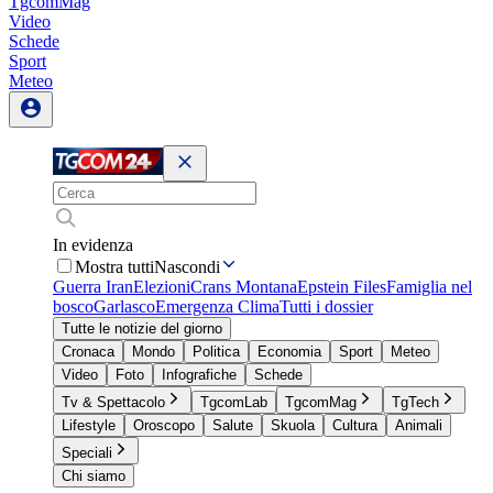
TgcomMag
Video
Schede
Sport
Meteo
In evidenza
Mostra tutti
Nascondi
Guerra Iran
Elezioni
Crans Montana
Epstein Files
Famiglia nel
bosco
Garlasco
Emergenza Clima
Tutti i dossier
Tutte le notizie del giorno
Cronaca
Mondo
Politica
Economia
Sport
Meteo
Video
Foto
Infografiche
Schede
Tv & Spettacolo
TgcomLab
TgcomMag
TgTech
Lifestyle
Oroscopo
Salute
Skuola
Cultura
Animali
Speciali
Chi siamo