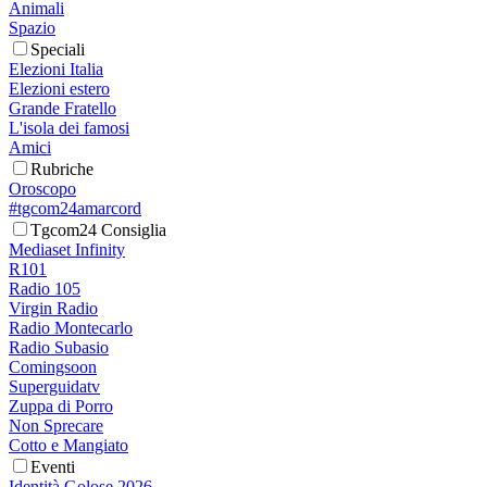
Animali
Spazio
Speciali
Elezioni Italia
Elezioni estero
Grande Fratello
L'isola dei famosi
Amici
Rubriche
Oroscopo
#tgcom24amarcord
Tgcom24 Consiglia
Mediaset Infinity
R101
Radio 105
Virgin Radio
Radio Montecarlo
Radio Subasio
Comingsoon
Superguidatv
Zuppa di Porro
Non Sprecare
Cotto e Mangiato
Eventi
Identità Golose 2026