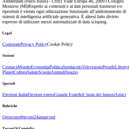
Amsterdam (Paesi Bassi) - Uffici Viale Europa 46, 20093 Cologno
Monzese (MI)
Rispetto ai contenuti e ai dati personali trasmessi e/o
riprodotti è vietata ogni utilizzazione funzionale all’addestramento di
sistemi di intelligenza artificiale generativa. È altresì fatto divieto
espresso di utilizzare mezzi automatizzati di data scraping.
Legal
Corporate
Privacy Policy
Cookie Policy
Sezioni
Cronaca
Mondo
Economia
Politica
Spettacolo
Televisione
People
Lifestyl
Planet
Cultura
Salute
Scuola
Animali
Spazio
Speciali
Elezioni Italia
Elezioni estero
Grande Fratello
L'isola dei famosi
Amici
Rubriche
Oroscopo
#tgcom24amarcord
Tgcom24 Consiglia