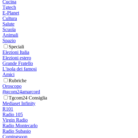
Cucina
Tgtech
E-Planet
Cultura
Salute
Scuola
Animali
Spazio
Speciali
Elezioni Italia
Elezioni estero
Grande Fratello
L'isola dei famosi
Amici
Rubriche
Oroscopo
#tgcom24amarcord
Tgcom24 Consiglia
Mediaset Infinity
R101
Radio 105
Virgin Radio
Radio Montecarlo
Radio Subasio
Comingsoon