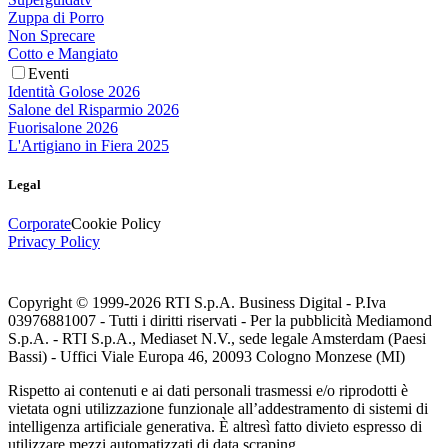
Zuppa di Porro
Non Sprecare
Cotto e Mangiato
Eventi
Identità Golose 2026
Salone del Risparmio 2026
Fuorisalone 2026
L'Artigiano in Fiera 2025
Legal
Corporate
Cookie Policy
Privacy Policy
Copyright © 1999-
2026
RTI S.p.A. Business Digital - P.Iva
03976881007 - Tutti i diritti riservati - Per la pubblicità Mediamond
S.p.A. - RTI S.p.A., Mediaset N.V., sede legale Amsterdam (Paesi
Bassi) - Uffici Viale Europa 46, 20093 Cologno Monzese (MI)
Rispetto ai contenuti e ai dati personali trasmessi e/o riprodotti è
vietata ogni utilizzazione funzionale all’addestramento di sistemi di
intelligenza artificiale generativa. È altresì fatto divieto espresso di
utilizzare mezzi automatizzati di data scraping.