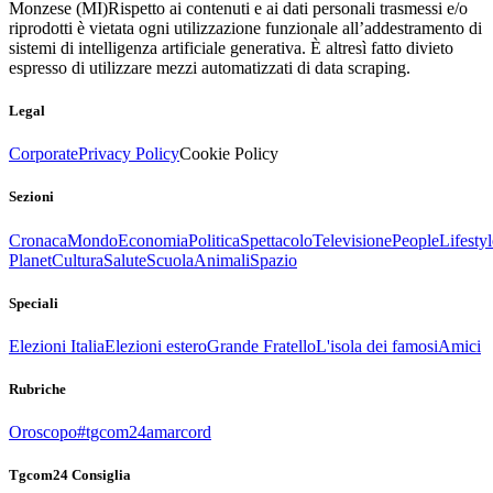
Monzese (MI)
Rispetto ai contenuti e ai dati personali trasmessi e/o
riprodotti è vietata ogni utilizzazione funzionale all’addestramento di
sistemi di intelligenza artificiale generativa. È altresì fatto divieto
espresso di utilizzare mezzi automatizzati di data scraping.
Legal
Corporate
Privacy Policy
Cookie Policy
Sezioni
Cronaca
Mondo
Economia
Politica
Spettacolo
Televisione
People
Lifestyl
Planet
Cultura
Salute
Scuola
Animali
Spazio
Speciali
Elezioni Italia
Elezioni estero
Grande Fratello
L'isola dei famosi
Amici
Rubriche
Oroscopo
#tgcom24amarcord
Tgcom24 Consiglia