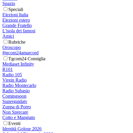
Spazio
Speciali
Elezioni Italia
Elezioni estero
Grande Fratello
L'isola dei famosi
Amici
Rubriche
Oroscopo
#tgcom24amarcord
Tgcom24 Consiglia
Mediaset Infinity
R101
Radio 105
Virgin Radio
Radio Montecarlo
Radio Subasio
Comingsoon
Superguidatv
Zuppa di Porro
Non Sprecare
Cotto e Mangiato
Eventi
Identità Golose 2026