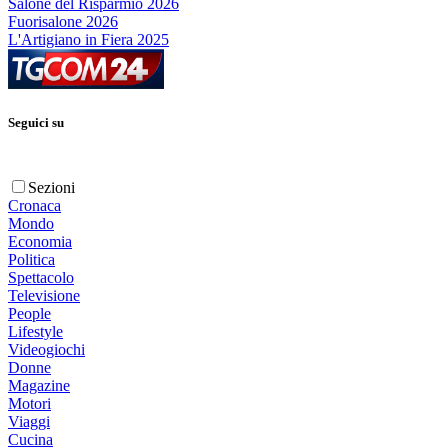
Salone del Risparmio 2026
Fuorisalone 2026
L'Artigiano in Fiera 2025
Seguici su
Sezioni
Cronaca
Mondo
Economia
Politica
Spettacolo
Televisione
People
Lifestyle
Videogiochi
Donne
Magazine
Motori
Viaggi
Cucina