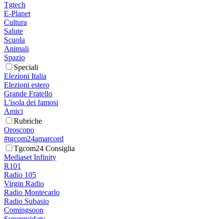
Tgtech
E-Planet
Cultura
Salute
Scuola
Animali
Spazio
Speciali
Elezioni Italia
Elezioni estero
Grande Fratello
L'isola dei famosi
Amici
Rubriche
Oroscopo
#tgcom24amarcord
Tgcom24 Consiglia
Mediaset Infinity
R101
Radio 105
Virgin Radio
Radio Montecarlo
Radio Subasio
Comingsoon
Superguidatv