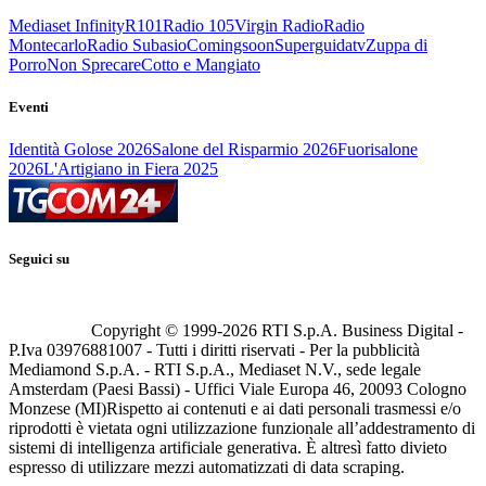
Mediaset Infinity
R101
Radio 105
Virgin Radio
Radio
Montecarlo
Radio Subasio
Comingsoon
Superguidatv
Zuppa di
Porro
Non Sprecare
Cotto e Mangiato
Eventi
Identità Golose 2026
Salone del Risparmio 2026
Fuorisalone
2026
L'Artigiano in Fiera 2025
Seguici su
Copyright © 1999-
2026
RTI S.p.A. Business Digital -
P.Iva 03976881007 - Tutti i diritti riservati - Per la pubblicità
Mediamond S.p.A. - RTI S.p.A., Mediaset N.V., sede legale
Amsterdam (Paesi Bassi) - Uffici Viale Europa 46, 20093 Cologno
Monzese (MI)
Rispetto ai contenuti e ai dati personali trasmessi e/o
riprodotti è vietata ogni utilizzazione funzionale all’addestramento di
sistemi di intelligenza artificiale generativa. È altresì fatto divieto
espresso di utilizzare mezzi automatizzati di data scraping.