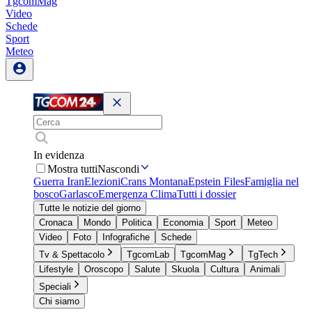
TgcomMag
Video
Schede
Sport
Meteo
In evidenza
Mostra tutti
Nascondi
Guerra Iran
Elezioni
Crans Montana
Epstein Files
Famiglia nel
bosco
Garlasco
Emergenza Clima
Tutti i dossier
Tutte le notizie del giorno
Cronaca
Mondo
Politica
Economia
Sport
Meteo
Video
Foto
Infografiche
Schede
Tv & Spettacolo
TgcomLab
TgcomMag
TgTech
Lifestyle
Oroscopo
Salute
Skuola
Cultura
Animali
Speciali
Chi siamo