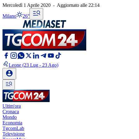
Mercoledì 1 Aprile 2020
-
Aggiornato alle
22:14
Milano
26°
Leone
(23 Lug - 23 Ago)
Ultim'ora
Cronaca
Mondo
Economia
TgcomLab
Televisione