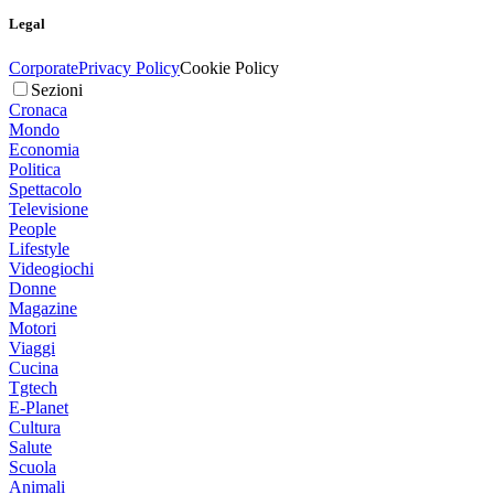
Legal
Corporate
Privacy Policy
Cookie Policy
Sezioni
Cronaca
Mondo
Economia
Politica
Spettacolo
Televisione
People
Lifestyle
Videogiochi
Donne
Magazine
Motori
Viaggi
Cucina
Tgtech
E-Planet
Cultura
Salute
Scuola
Animali