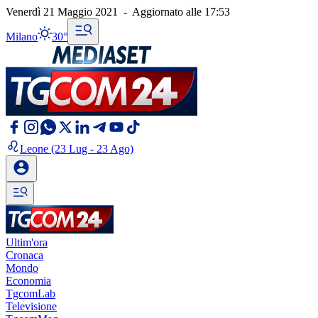
Venerdì 21 Maggio 2021
-
Aggiornato alle
17:53
Milano
30°
Leone
(23 Lug - 23 Ago)
Ultim'ora
Cronaca
Mondo
Economia
TgcomLab
Televisione