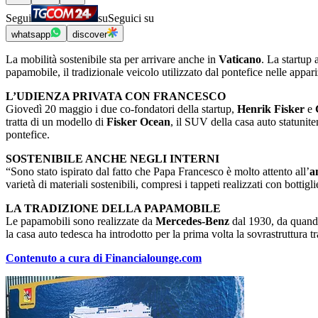
Segui
su
Seguici su
whatsapp
discover
La mobilità sostenibile sta per arrivare anche in
Vaticano
. La startup 
papamobile, il tradizionale veicolo utilizzato dal pontefice nelle appar
L’UDIENZA PRIVATA CON FRANCESCO
Giovedì 20 maggio i due co-fondatori della startup,
Henrik Fisker
e
tratta di un modello di
Fisker Ocean
, il SUV della casa auto statunite
pontefice.
SOSTENIBILE ANCHE NEGLI INTERNI
“Sono stato ispirato dal fatto che Papa Francesco è molto attento all’
a
varietà di materiali sostenibili, compresi i tappeti realizzati con bottigl
LA TRADIZIONE DELLA PAPAMOBILE
Le papamobili sono realizzate da
Mercedes-Benz
dal 1930, da quando
la casa auto tedesca ha introdotto per la prima volta la sovrastruttura tr
Contenuto a cura di Financialounge.com