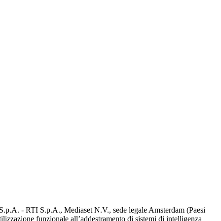
d S.p.A. - RTI S.p.A., Mediaset N.V., sede legale Amsterdam (Paesi
utilizzazione funzionale all’addestramento di sistemi di intelligenza