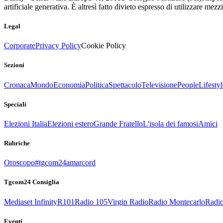
artificiale generativa. È altresì fatto divieto espresso di utilizzare mez
Legal
Corporate
Privacy Policy
Cookie Policy
Sezioni
Cronaca
Mondo
Economia
Politica
Spettacolo
Televisione
People
Lifestyl
Speciali
Elezioni Italia
Elezioni estero
Grande Fratello
L'isola dei famosi
Amici
Rubriche
Oroscopo
#tgcom24amarcord
Tgcom24 Consiglia
Mediaset Infinity
R101
Radio 105
Virgin Radio
Radio Montecarlo
Radio
Eventi