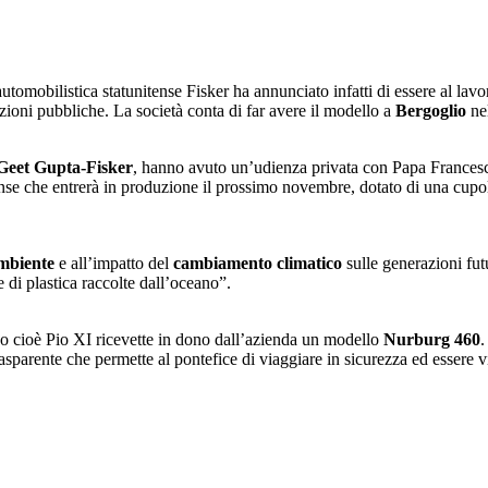
automobilistica statunitense Fisker ha annunciato infatti di essere al lav
izioni pubbliche. La società conta di far avere il modello a
Bergoglio
ne
Geet Gupta-Fisker
, hanno avuto un’udienza privata con Papa Francesco
nse che entrerà in produzione il prossimo novembre, dotato di una cupola i
mbiente
e all’impatto del
cambiamento climatico
sulle generazioni fut
ie di plastica raccolte dall’oceano”.
 cioè Pio XI ricevette in dono dall’azienda un modello
Nurburg 460
.
asparente che permette al pontefice di viaggiare in sicurezza ed essere vis