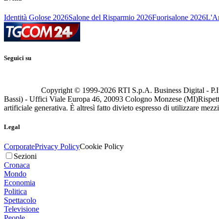
Identità Golose 2026
Salone del Risparmio 2026
Fuorisalone 2026
L'Ar
Seguici su
Copyright © 1999-
2026
RTI S.p.A. Business Digital - P.I
Bassi) - Uffici Viale Europa 46, 20093 Cologno Monzese (MI)
Rispett
artificiale generativa. È altresì fatto divieto espresso di utilizzare mez
Legal
Corporate
Privacy Policy
Cookie Policy
Sezioni
Cronaca
Mondo
Economia
Politica
Spettacolo
Televisione
People