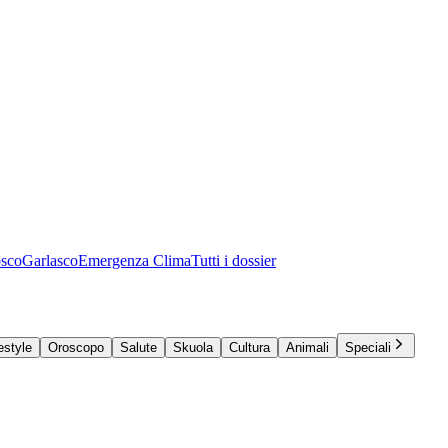
osco
Garlasco
Emergenza Clima
Tutti i dossier
estyle
Oroscopo
Salute
Skuola
Cultura
Animali
Speciali