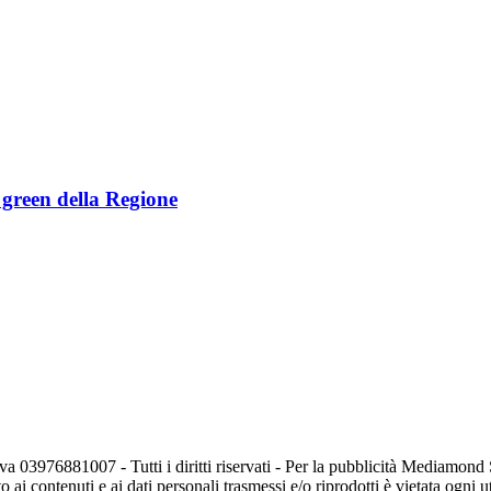
e green della Regione
va 03976881007 - Tutti i diritti riservati - Per la pubblicità Mediamon
o ai contenuti e ai dati personali trasmessi e/o riprodotti è vietata ogni 