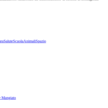
ura
Salute
Scuola
Animali
Spazio
e Mangiato