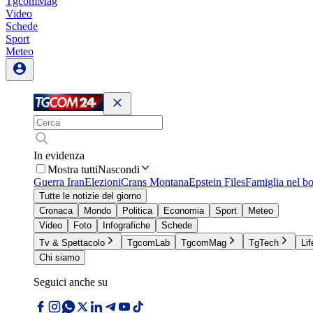
TgcomMag
Video
Schede
Sport
Meteo
In evidenza
Mostra tutti
Nascondi
Guerra Iran
Elezioni
Crans Montana
Epstein Files
Famiglia nel b
Tutte le notizie del giorno
Cronaca
Mondo
Politica
Economia
Sport
Meteo
Video
Foto
Infografiche
Schede
Tv & Spettacolo
TgcomLab
TgcomMag
TgTech
Lif
Chi siamo
Seguici anche su