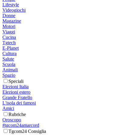
Lifestyle
Videogiochi
Donne
Magazine
Motori
Viaggi
Cucina
Tgtech
E-Planet
Cultura
Salute
Scuola
Animali
Spazio
Speciali
Elezioni Italia
Elezioni estero
Grande Fratello
L'isola dei famosi
Amici
Rubriche
Oroscopo
#tgcom24amarcord
Tgcom24 Consiglia