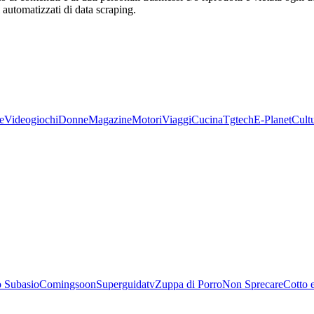
zi automatizzati di data scraping.
e
Videogiochi
Donne
Magazine
Motori
Viaggi
Cucina
Tgtech
E-Planet
Cult
 Subasio
Comingsoon
Superguidatv
Zuppa di Porro
Non Sprecare
Cotto 