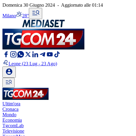
Domenica 30 Giugno 2024
-
Aggiornato alle
01:14
Milano
28°
Leone
(23 Lug - 23 Ago)
Ultim'ora
Cronaca
Mondo
Economia
TgcomLab
Televisione