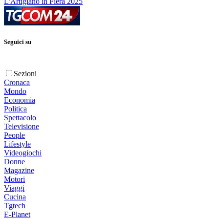
L'Artigiano in Fiera 2025
Seguici su
Sezioni
Cronaca
Mondo
Economia
Politica
Spettacolo
Televisione
People
Lifestyle
Videogiochi
Donne
Magazine
Motori
Viaggi
Cucina
Tgtech
E-Planet