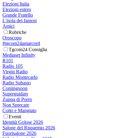
Elezioni Italia
Elezioni estero
Grande Fratello
L'isola dei famosi
Amici
Rubriche
Oroscopo
#tgcom24amarcord
Tgcom24 Consiglia
Mediaset Infinity
R101
Radio 105
Virgin Radio
Radio Montecarlo
Radio Subasio
Comingsoon
Superguidatv
Zuppa di Porro
Non Sprecare
Cotto e Mangiato
Eventi
Identità Golose 2026
Salone del Risparmio 2026
Fuorisalone 2026