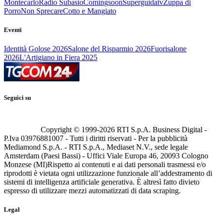
Montecarlo
Radio Subasio
Comingsoon
Superguidatv
Zuppa di
Porro
Non Sprecare
Cotto e Mangiato
Eventi
Identità Golose 2026
Salone del Risparmio 2026
Fuorisalone
2026
L'Artigiano in Fiera 2025
Seguici su
Copyright © 1999-
2026
RTI S.p.A. Business Digital -
P.Iva 03976881007 - Tutti i diritti riservati - Per la pubblicità
Mediamond S.p.A. - RTI S.p.A., Mediaset N.V., sede legale
Amsterdam (Paesi Bassi) - Uffici Viale Europa 46, 20093 Cologno
Monzese (MI)
Rispetto ai contenuti e ai dati personali trasmessi e/o
riprodotti è vietata ogni utilizzazione funzionale all’addestramento di
sistemi di intelligenza artificiale generativa. È altresì fatto divieto
espresso di utilizzare mezzi automatizzati di data scraping.
Legal