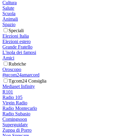
Cultura
Salute
Scuola
Animali
Spazio
Speciali
Elezioni Italia
Elezioni estero
Grande Fratello
L'isola dei famosi
Amici
Rubriche
Oroscopo
#tgcom24amarcord
Tgcom24 Consiglia
Mediaset Infinity
R101
Radio 105
Virgin Radio
Radio Montecarlo
Radio Subasio
Comingsoon
Superguidatv
Zuppa di Porro
Non Sprecare