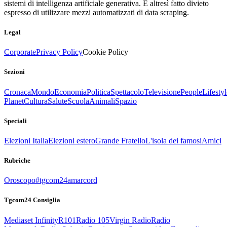
sistemi di intelligenza artificiale generativa. È altresì fatto divieto
espresso di utilizzare mezzi automatizzati di data scraping.
Legal
Corporate
Privacy Policy
Cookie Policy
Sezioni
Cronaca
Mondo
Economia
Politica
Spettacolo
Televisione
People
Lifestyl
Planet
Cultura
Salute
Scuola
Animali
Spazio
Speciali
Elezioni Italia
Elezioni estero
Grande Fratello
L'isola dei famosi
Amici
Rubriche
Oroscopo
#tgcom24amarcord
Tgcom24 Consiglia
Mediaset Infinity
R101
Radio 105
Virgin Radio
Radio