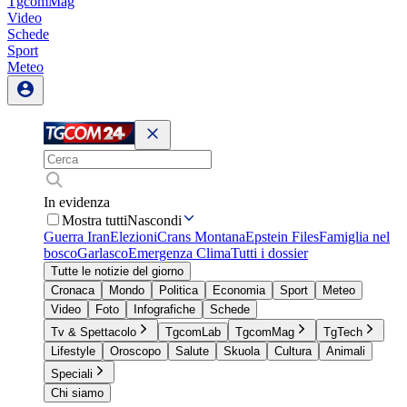
TgcomMag
Video
Schede
Sport
Meteo
In evidenza
Mostra tutti
Nascondi
Guerra Iran
Elezioni
Crans Montana
Epstein Files
Famiglia nel
bosco
Garlasco
Emergenza Clima
Tutti i dossier
Tutte le notizie del giorno
Cronaca
Mondo
Politica
Economia
Sport
Meteo
Video
Foto
Infografiche
Schede
Tv & Spettacolo
TgcomLab
TgcomMag
TgTech
Lifestyle
Oroscopo
Salute
Skuola
Cultura
Animali
Speciali
Chi siamo