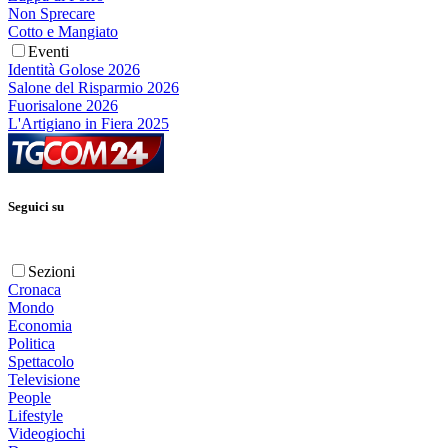
Non Sprecare
Cotto e Mangiato
Eventi
Identità Golose 2026
Salone del Risparmio 2026
Fuorisalone 2026
L'Artigiano in Fiera 2025
Seguici su
Sezioni
Cronaca
Mondo
Economia
Politica
Spettacolo
Televisione
People
Lifestyle
Videogiochi