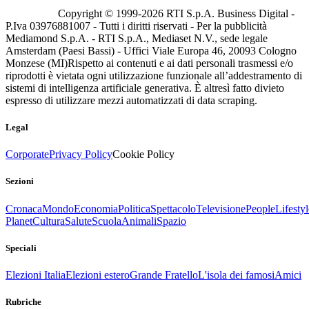
Copyright © 1999-
2026
RTI S.p.A. Business Digital -
P.Iva 03976881007 - Tutti i diritti riservati - Per la pubblicità
Mediamond S.p.A. - RTI S.p.A., Mediaset N.V., sede legale
Amsterdam (Paesi Bassi) - Uffici Viale Europa 46, 20093 Cologno
Monzese (MI)
Rispetto ai contenuti e ai dati personali trasmessi e/o
riprodotti è vietata ogni utilizzazione funzionale all’addestramento di
sistemi di intelligenza artificiale generativa. È altresì fatto divieto
espresso di utilizzare mezzi automatizzati di data scraping.
Legal
Corporate
Privacy Policy
Cookie Policy
Sezioni
Cronaca
Mondo
Economia
Politica
Spettacolo
Televisione
People
Lifestyl
Planet
Cultura
Salute
Scuola
Animali
Spazio
Speciali
Elezioni Italia
Elezioni estero
Grande Fratello
L'isola dei famosi
Amici
Rubriche