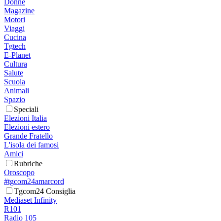
Donne
Magazine
Motori
Viaggi
Cucina
Tgtech
E-Planet
Cultura
Salute
Scuola
Animali
Spazio
Speciali
Elezioni Italia
Elezioni estero
Grande Fratello
L'isola dei famosi
Amici
Rubriche
Oroscopo
#tgcom24amarcord
Tgcom24 Consiglia
Mediaset Infinity
R101
Radio 105