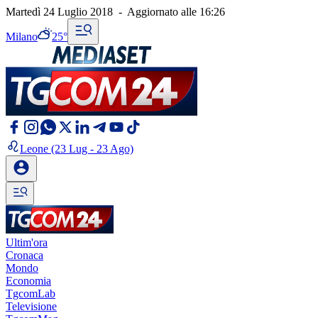
Martedì 24 Luglio 2018
-
Aggiornato alle
16:26
Milano
25°
Leone
(23 Lug - 23 Ago)
Ultim'ora
Cronaca
Mondo
Economia
TgcomLab
Televisione