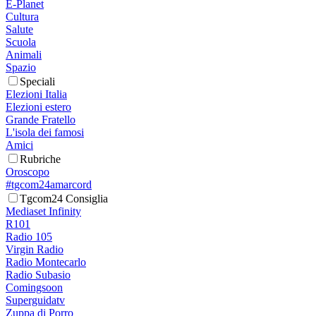
E-Planet
Cultura
Salute
Scuola
Animali
Spazio
Speciali
Elezioni Italia
Elezioni estero
Grande Fratello
L'isola dei famosi
Amici
Rubriche
Oroscopo
#tgcom24amarcord
Tgcom24 Consiglia
Mediaset Infinity
R101
Radio 105
Virgin Radio
Radio Montecarlo
Radio Subasio
Comingsoon
Superguidatv
Zuppa di Porro