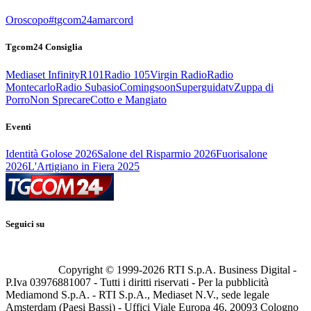
Oroscopo
#tgcom24amarcord
Tgcom24 Consiglia
Mediaset Infinity
R101
Radio 105
Virgin Radio
Radio
Montecarlo
Radio Subasio
Comingsoon
Superguidatv
Zuppa di
Porro
Non Sprecare
Cotto e Mangiato
Eventi
Identità Golose 2026
Salone del Risparmio 2026
Fuorisalone
2026
L'Artigiano in Fiera 2025
Seguici su
Copyright © 1999-
2026
RTI S.p.A. Business Digital -
P.Iva 03976881007 - Tutti i diritti riservati - Per la pubblicità
Mediamond S.p.A. - RTI S.p.A., Mediaset N.V., sede legale
Amsterdam (Paesi Bassi) - Uffici Viale Europa 46, 20093 Cologno