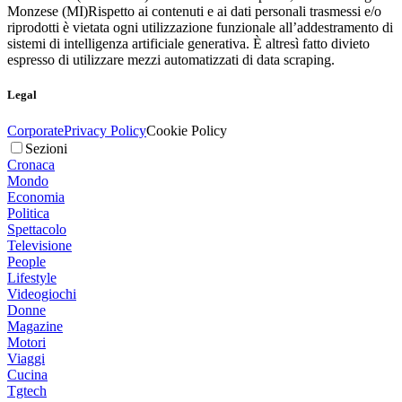
Monzese (MI)
Rispetto ai contenuti e ai dati personali trasmessi e/o
riprodotti è vietata ogni utilizzazione funzionale all’addestramento di
sistemi di intelligenza artificiale generativa. È altresì fatto divieto
espresso di utilizzare mezzi automatizzati di data scraping.
Legal
Corporate
Privacy Policy
Cookie Policy
Sezioni
Cronaca
Mondo
Economia
Politica
Spettacolo
Televisione
People
Lifestyle
Videogiochi
Donne
Magazine
Motori
Viaggi
Cucina
Tgtech