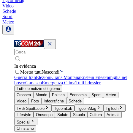
TgcomMag
Video
Schede
Sport
Meteo
In evidenza
Mostra tutti
Nascondi
Guerra Iran
Elezioni
Crans Montana
Epstein Files
Famiglia nel
bosco
Garlasco
Emergenza Clima
Tutti i dossier
Tutte le notizie del giorno
Cronaca
Mondo
Politica
Economia
Sport
Meteo
Video
Foto
Infografiche
Schede
Tv & Spettacolo
TgcomLab
TgcomMag
TgTech
Lifestyle
Oroscopo
Salute
Skuola
Cultura
Animali
Speciali
Chi siamo