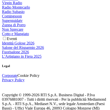
Virgin Radio
Radio Montecarlo
Radio Subasio
Comingsoon
Superguidatv
Zuppa di Porro
Non Sprecare
Cotto e Mangiato
Eventi
Identità Golose 2026
Salone del Risparmio 2026
Fuorisalone 2026
L'Artigiano in Fiera 2025
Legal
Corporate
Cookie Policy
Privacy Policy
Copyright © 1999-
2026
RTI S.p.A. Business Digital - P.Iva
03976881007 - Tutti i diritti riservati - Per la pubblicità Mediamond
S.p.A. - RTI S.p.A., Mediaset N.V., sede legale Amsterdam (Paesi
Bassi) - Uffici Viale Europa 46, 20093 Cologno Monzese (MI)