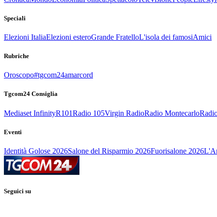
Speciali
Elezioni Italia
Elezioni estero
Grande Fratello
L'isola dei famosi
Amici
Rubriche
Oroscopo
#tgcom24amarcord
Tgcom24 Consiglia
Mediaset Infinity
R101
Radio 105
Virgin Radio
Radio Montecarlo
Radio
Eventi
Identità Golose 2026
Salone del Risparmio 2026
Fuorisalone 2026
L'Ar
Seguici su