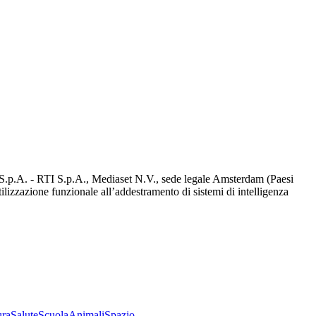
d S.p.A. - RTI S.p.A., Mediaset N.V., sede legale Amsterdam (Paesi
utilizzazione funzionale all’addestramento di sistemi di intelligenza
ura
Salute
Scuola
Animali
Spazio