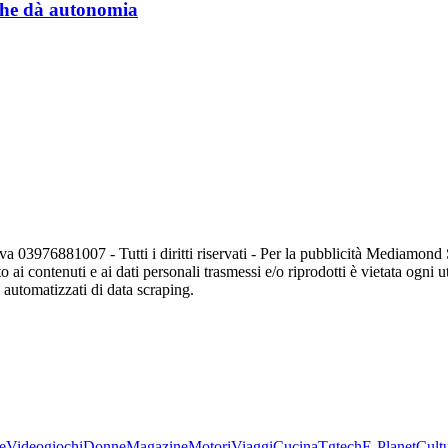
a che dà autonomia
va 03976881007 - Tutti i diritti riservati - Per la pubblicità Mediamon
o ai contenuti e ai dati personali trasmessi e/o riprodotti è vietata ogni 
zi automatizzati di data scraping.
e
Videogiochi
Donne
Magazine
Motori
Viaggi
Cucina
Tgtech
E-Planet
Cult