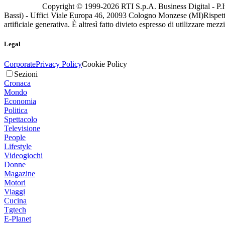
Copyright © 1999-
2026
RTI S.p.A. Business Digital - P.I
Bassi) - Uffici Viale Europa 46, 20093 Cologno Monzese (MI)
Rispett
artificiale generativa. È altresì fatto divieto espresso di utilizzare mez
Legal
Corporate
Privacy Policy
Cookie Policy
Sezioni
Cronaca
Mondo
Economia
Politica
Spettacolo
Televisione
People
Lifestyle
Videogiochi
Donne
Magazine
Motori
Viaggi
Cucina
Tgtech
E-Planet