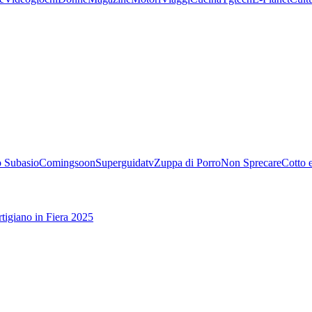
 Subasio
Comingsoon
Superguidatv
Zuppa di Porro
Non Sprecare
Cotto 
tigiano in Fiera 2025