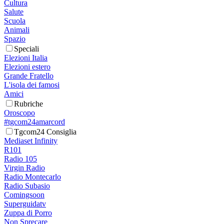
Cultura
Salute
Scuola
Animali
Spazio
Speciali
Elezioni Italia
Elezioni estero
Grande Fratello
L'isola dei famosi
Amici
Rubriche
Oroscopo
#tgcom24amarcord
Tgcom24 Consiglia
Mediaset Infinity
R101
Radio 105
Virgin Radio
Radio Montecarlo
Radio Subasio
Comingsoon
Superguidatv
Zuppa di Porro
Non Sprecare