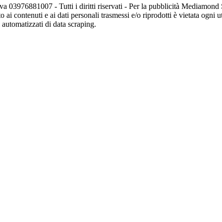
va 03976881007 - Tutti i diritti riservati - Per la pubblicità Mediamon
o ai contenuti e ai dati personali trasmessi e/o riprodotti è vietata ogni 
zi automatizzati di data scraping.