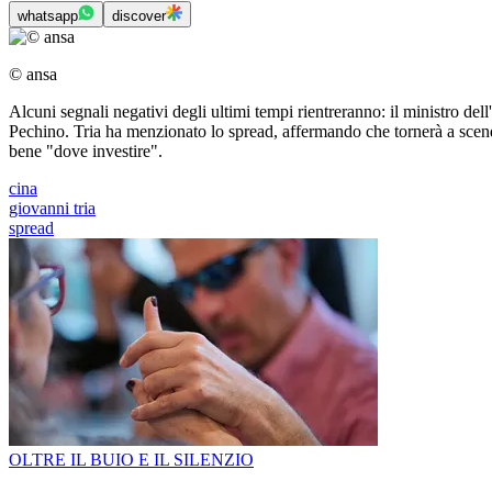
whatsapp
discover
© ansa
Alcuni segnali negativi degli ultimi tempi rientreranno: il ministro de
Pechino. Tria ha menzionato lo spread, affermando che tornerà a scender
bene "dove investire".
cina
giovanni tria
spread
OLTRE IL BUIO E IL SILENZIO