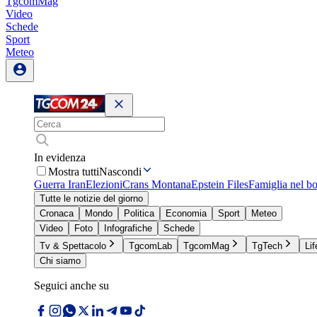
TgcomMag
Video
Schede
Sport
Meteo
In evidenza
Mostra tutti
Nascondi
Guerra Iran
Elezioni
Crans Montana
Epstein Files
Famiglia nel b
Tutte le notizie del giorno
Cronaca
Mondo
Politica
Economia
Sport
Meteo
Video
Foto
Infografiche
Schede
Tv & Spettacolo
TgcomLab
TgcomMag
TgTech
Lif
Chi siamo
Seguici anche su