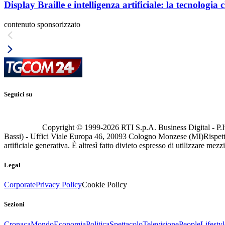
Display Braille e intelligenza artificiale: la tecnologi
contenuto sponsorizzato
Seguici su
Copyright © 1999-
2026
RTI S.p.A. Business Digital - P.I
Bassi) - Uffici Viale Europa 46, 20093 Cologno Monzese (MI)
Rispett
artificiale generativa. È altresì fatto divieto espresso di utilizzare mez
Legal
Corporate
Privacy Policy
Cookie Policy
Sezioni
Cronaca
Mondo
Economia
Politica
Spettacolo
Televisione
People
Lifestyl