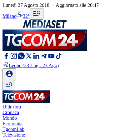
Lunedì 27 Agosto 2018
-
Aggiornato alle
20:47
Milano
32°
Leone
(23 Lug - 23 Ago)
Ultim'ora
Cronaca
Mondo
Economia
TgcomLab
Televisione