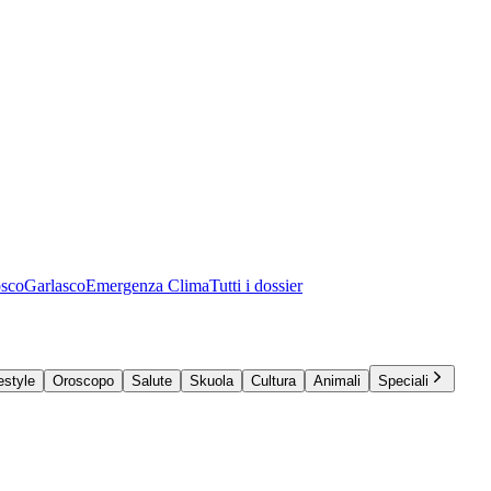
osco
Garlasco
Emergenza Clima
Tutti i dossier
estyle
Oroscopo
Salute
Skuola
Cultura
Animali
Speciali