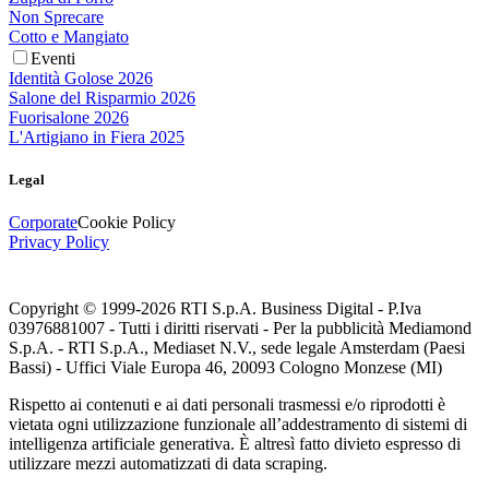
Non Sprecare
Cotto e Mangiato
Eventi
Identità Golose 2026
Salone del Risparmio 2026
Fuorisalone 2026
L'Artigiano in Fiera 2025
Legal
Corporate
Cookie Policy
Privacy Policy
Copyright © 1999-
2026
RTI S.p.A. Business Digital - P.Iva
03976881007 - Tutti i diritti riservati - Per la pubblicità Mediamond
S.p.A. - RTI S.p.A., Mediaset N.V., sede legale Amsterdam (Paesi
Bassi) - Uffici Viale Europa 46, 20093 Cologno Monzese (MI)
Rispetto ai contenuti e ai dati personali trasmessi e/o riprodotti è
vietata ogni utilizzazione funzionale all’addestramento di sistemi di
intelligenza artificiale generativa. È altresì fatto divieto espresso di
utilizzare mezzi automatizzati di data scraping.