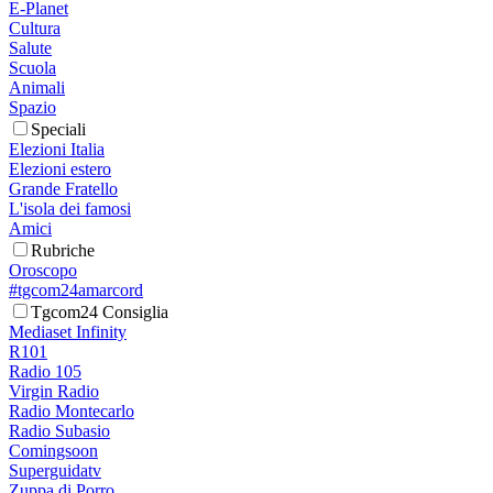
E-Planet
Cultura
Salute
Scuola
Animali
Spazio
Speciali
Elezioni Italia
Elezioni estero
Grande Fratello
L'isola dei famosi
Amici
Rubriche
Oroscopo
#tgcom24amarcord
Tgcom24 Consiglia
Mediaset Infinity
R101
Radio 105
Virgin Radio
Radio Montecarlo
Radio Subasio
Comingsoon
Superguidatv
Zuppa di Porro