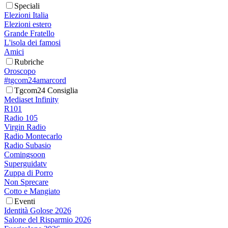
Speciali
Elezioni Italia
Elezioni estero
Grande Fratello
L'isola dei famosi
Amici
Rubriche
Oroscopo
#tgcom24amarcord
Tgcom24 Consiglia
Mediaset Infinity
R101
Radio 105
Virgin Radio
Radio Montecarlo
Radio Subasio
Comingsoon
Superguidatv
Zuppa di Porro
Non Sprecare
Cotto e Mangiato
Eventi
Identità Golose 2026
Salone del Risparmio 2026