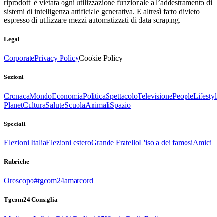
riprodotti è vietata ogni utilizzazione funzionale all’addestramento di
sistemi di intelligenza artificiale generativa. È altresì fatto divieto
espresso di utilizzare mezzi automatizzati di data scraping.
Legal
Corporate
Privacy Policy
Cookie Policy
Sezioni
Cronaca
Mondo
Economia
Politica
Spettacolo
Televisione
People
Lifestyl
Planet
Cultura
Salute
Scuola
Animali
Spazio
Speciali
Elezioni Italia
Elezioni estero
Grande Fratello
L'isola dei famosi
Amici
Rubriche
Oroscopo
#tgcom24amarcord
Tgcom24 Consiglia