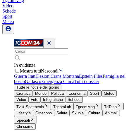
TgcomMag
Video
Schede
Sport
Meteo
In evidenza
Mostra tutti
Nascondi
Guerra Iran
Elezioni
Crans Montana
Epstein Files
Famiglia nel
bosco
Garlasco
Emergenza Clima
Tutti i dossier
Tutte le notizie del giorno
Cronaca
Mondo
Politica
Economia
Sport
Meteo
Video
Foto
Infografiche
Schede
Tv & Spettacolo
TgcomLab
TgcomMag
TgTech
Lifestyle
Oroscopo
Salute
Skuola
Cultura
Animali
Speciali
Chi siamo