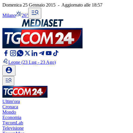
Domenica 25 Gennaio 2015
-
Aggiornato alle
18:57
Milano
26°
Leone
(23 Lug - 23 Ago)
Ultim'ora
Cronaca
Mondo
Economia
TgcomLab
Televisione