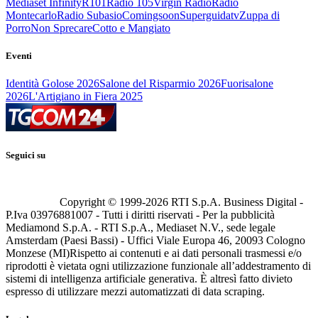
Mediaset Infinity
R101
Radio 105
Virgin Radio
Radio
Montecarlo
Radio Subasio
Comingsoon
Superguidatv
Zuppa di
Porro
Non Sprecare
Cotto e Mangiato
Eventi
Identità Golose 2026
Salone del Risparmio 2026
Fuorisalone
2026
L'Artigiano in Fiera 2025
Seguici su
Copyright © 1999-
2026
RTI S.p.A. Business Digital -
P.Iva 03976881007 - Tutti i diritti riservati - Per la pubblicità
Mediamond S.p.A. - RTI S.p.A., Mediaset N.V., sede legale
Amsterdam (Paesi Bassi) - Uffici Viale Europa 46, 20093 Cologno
Monzese (MI)
Rispetto ai contenuti e ai dati personali trasmessi e/o
riprodotti è vietata ogni utilizzazione funzionale all’addestramento di
sistemi di intelligenza artificiale generativa. È altresì fatto divieto
espresso di utilizzare mezzi automatizzati di data scraping.