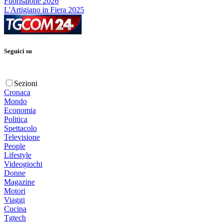
Fuorisalone 2026
L'Artigiano in Fiera 2025
Seguici su
Sezioni
Cronaca
Mondo
Economia
Politica
Spettacolo
Televisione
People
Lifestyle
Videogiochi
Donne
Magazine
Motori
Viaggi
Cucina
Tgtech