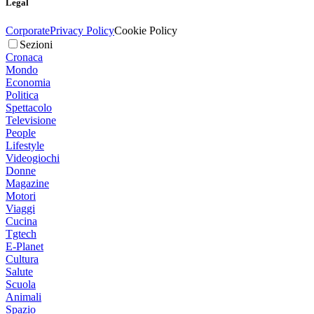
Legal
Corporate
Privacy Policy
Cookie Policy
Sezioni
Cronaca
Mondo
Economia
Politica
Spettacolo
Televisione
People
Lifestyle
Videogiochi
Donne
Magazine
Motori
Viaggi
Cucina
Tgtech
E-Planet
Cultura
Salute
Scuola
Animali
Spazio