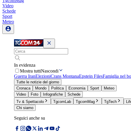
TgcomMag
Video
Schede
Sport
Meteo
In evidenza
Mostra tutti
Nascondi
Guerra Iran
Elezioni
Crans Montana
Epstein Files
Famiglia nel b
Tutte le notizie del giorno
Cronaca
Mondo
Politica
Economia
Sport
Meteo
Video
Foto
Infografiche
Schede
Tv & Spettacolo
TgcomLab
TgcomMag
TgTech
Lif
Chi siamo
Seguici anche su