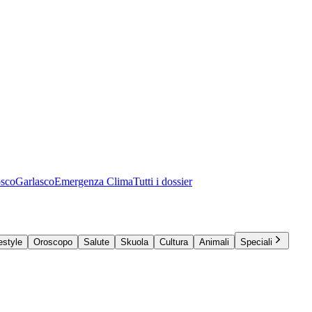
osco
Garlasco
Emergenza Clima
Tutti i dossier
estyle
Oroscopo
Salute
Skuola
Cultura
Animali
Speciali