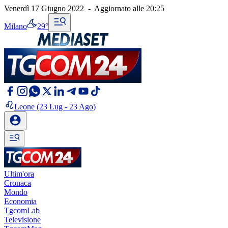
Venerdì 17 Giugno 2022
-
Aggiornato alle
20:25
Milano
29°
Leone
(23 Lug - 23 Ago)
Ultim'ora
Cronaca
Mondo
Economia
TgcomLab
Televisione