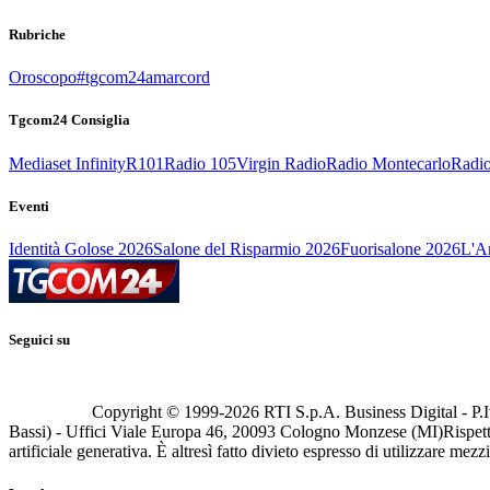
Rubriche
Oroscopo
#tgcom24amarcord
Tgcom24 Consiglia
Mediaset Infinity
R101
Radio 105
Virgin Radio
Radio Montecarlo
Radio
Eventi
Identità Golose 2026
Salone del Risparmio 2026
Fuorisalone 2026
L'Ar
Seguici su
Copyright © 1999-
2026
RTI S.p.A. Business Digital - P.I
Bassi) - Uffici Viale Europa 46, 20093 Cologno Monzese (MI)
Rispett
artificiale generativa. È altresì fatto divieto espresso di utilizzare mez