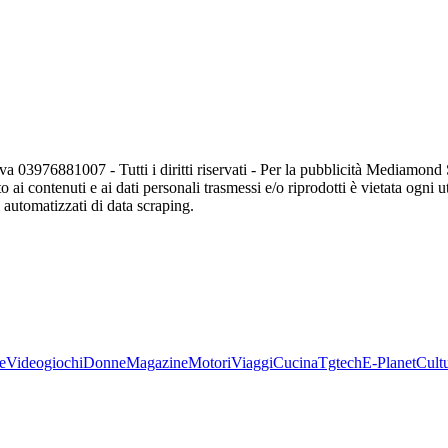
va 03976881007 - Tutti i diritti riservati - Per la pubblicità Mediamon
o ai contenuti e ai dati personali trasmessi e/o riprodotti è vietata ogni 
zi automatizzati di data scraping.
e
Videogiochi
Donne
Magazine
Motori
Viaggi
Cucina
Tgtech
E-Planet
Cult