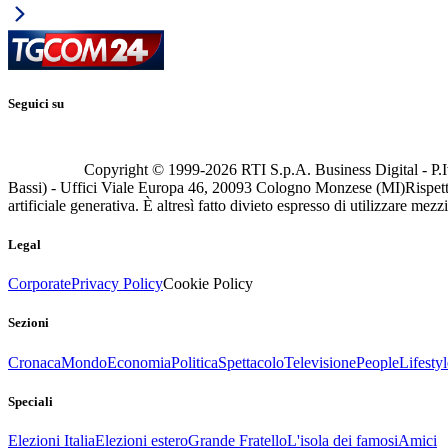
Seguici su
Copyright © 1999-
2026
RTI S.p.A. Business Digital - P.I
Bassi) - Uffici Viale Europa 46, 20093 Cologno Monzese (MI)
Rispett
artificiale generativa. È altresì fatto divieto espresso di utilizzare mez
Legal
Corporate
Privacy Policy
Cookie Policy
Sezioni
Cronaca
Mondo
Economia
Politica
Spettacolo
Televisione
People
Lifestyl
Speciali
Elezioni Italia
Elezioni estero
Grande Fratello
L'isola dei famosi
Amici