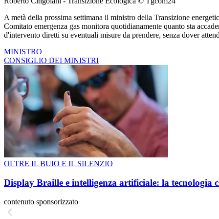
Roberto Cingolani - Transizione Ecologica © Tgcom24
A metà della prossima settimana il ministro della Transizione energetica
Comitato emergenza gas monitora quotidianamente quanto sta accadendo 
d'intervento diretti su eventuali misure da prendere, senza dover atten
MINISTRO
CONSIGLIO DEI MINISTRI
OLTRE IL BUIO E IL SILENZIO
Display Braille e intelligenza artificiale: la tecnologi
contenuto sponsorizzato