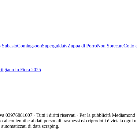
 Subasio
Comingsoon
Superguidatv
Zuppa di Porro
Non Sprecare
Cotto 
tigiano in Fiera 2025
va 03976881007 - Tutti i diritti riservati - Per la pubblicità Mediamon
o ai contenuti e ai dati personali trasmessi e/o riprodotti è vietata ogni 
zi automatizzati di data scraping.