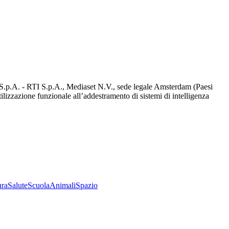
d S.p.A. - RTI S.p.A., Mediaset N.V., sede legale Amsterdam (Paesi
utilizzazione funzionale all’addestramento di sistemi di intelligenza
ura
Salute
Scuola
Animali
Spazio