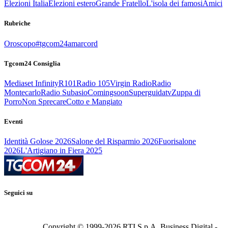
Elezioni Italia
Elezioni estero
Grande Fratello
L'isola dei famosi
Amici
Rubriche
Oroscopo
#tgcom24amarcord
Tgcom24 Consiglia
Mediaset Infinity
R101
Radio 105
Virgin Radio
Radio
Montecarlo
Radio Subasio
Comingsoon
Superguidatv
Zuppa di
Porro
Non Sprecare
Cotto e Mangiato
Eventi
Identità Golose 2026
Salone del Risparmio 2026
Fuorisalone
2026
L'Artigiano in Fiera 2025
Seguici su
Copyright © 1999-
2026
RTI S.p.A. Business Digital -