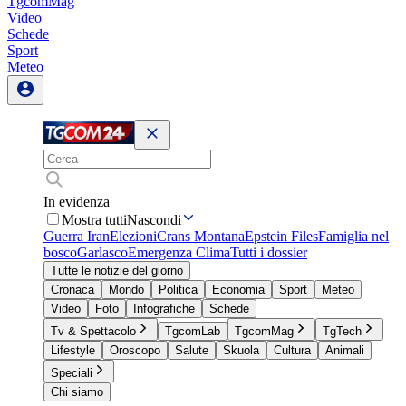
TgcomMag
Video
Schede
Sport
Meteo
In evidenza
Mostra tutti
Nascondi
Guerra Iran
Elezioni
Crans Montana
Epstein Files
Famiglia nel
bosco
Garlasco
Emergenza Clima
Tutti i dossier
Tutte le notizie del giorno
Cronaca
Mondo
Politica
Economia
Sport
Meteo
Video
Foto
Infografiche
Schede
Tv & Spettacolo
TgcomLab
TgcomMag
TgTech
Lifestyle
Oroscopo
Salute
Skuola
Cultura
Animali
Speciali
Chi siamo