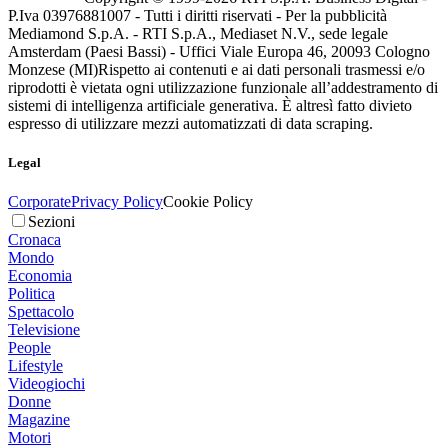
P.Iva 03976881007 - Tutti i diritti riservati - Per la pubblicità
Mediamond S.p.A. - RTI S.p.A., Mediaset N.V., sede legale
Amsterdam (Paesi Bassi) - Uffici Viale Europa 46, 20093 Cologno
Monzese (MI)
Rispetto ai contenuti e ai dati personali trasmessi e/o
riprodotti è vietata ogni utilizzazione funzionale all’addestramento di
sistemi di intelligenza artificiale generativa. È altresì fatto divieto
espresso di utilizzare mezzi automatizzati di data scraping.
Legal
Corporate
Privacy Policy
Cookie Policy
Sezioni
Cronaca
Mondo
Economia
Politica
Spettacolo
Televisione
People
Lifestyle
Videogiochi
Donne
Magazine
Motori