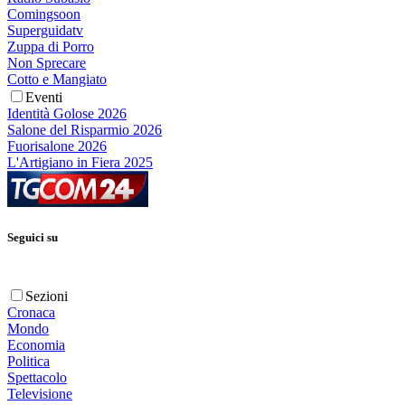
Comingsoon
Superguidatv
Zuppa di Porro
Non Sprecare
Cotto e Mangiato
Eventi
Identità Golose 2026
Salone del Risparmio 2026
Fuorisalone 2026
L'Artigiano in Fiera 2025
Seguici su
Sezioni
Cronaca
Mondo
Economia
Politica
Spettacolo
Televisione