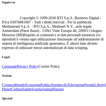
Seguici su
Copyright © 1999-
2026
RTI S.p.A. Business Digital -
P.Iva 03976881007 - Tutti i diritti riservati - Per la pubblicità
Mediamond S.p.A. - RTI S.p.A., Mediaset N.V., sede legale
Amsterdam (Paesi Bassi) - Uffici Viale Europa 46, 20093 Cologno
Monzese (MI)
Rispetto ai contenuti e ai dati personali trasmessi e/o
riprodotti è vietata ogni utilizzazione funzionale all’addestramento di
sistemi di intelligenza artificiale generativa. È altresì fatto divieto
espresso di utilizzare mezzi automatizzati di data scraping.
Legal
Corporate
Privacy Policy
Cookie Policy
Sezioni
Cronaca
Mondo
Economia
Politica
Spettacolo
Televisione
People
Lifestyl
Planet
Cultura
Salute
Scuola
Animali
Spazio
Speciali