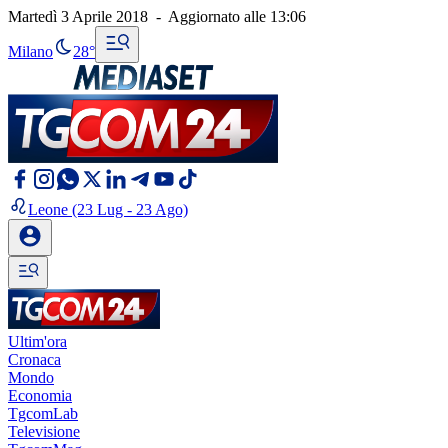
Martedì 3 Aprile 2018
-
Aggiornato alle
13:06
Milano
28°
Leone
(23 Lug - 23 Ago)
Ultim'ora
Cronaca
Mondo
Economia
TgcomLab
Televisione