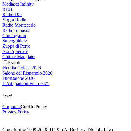
Mediaset Infinity
R101
Radio 105
Virgin Radio
Radio Montecarlo
Radio Subasio
Comingsoon
Superguidatv
Zuppa di Porro
Non Sprecare
Cotto e Mangiato
Eventi
Identità Golose 2026
Salone del Risparmio 2026
Fuorisalone 2026
L'Artigiano in Fiera 2025
Legal
Corporate
Cookie Policy
Privacy Policy
Copyright © 1999-
2026
RTI S.p.A. Business Digital - P.Iva