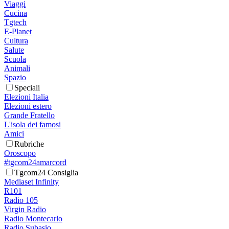
Viaggi
Cucina
Tgtech
E-Planet
Cultura
Salute
Scuola
Animali
Spazio
Speciali
Elezioni Italia
Elezioni estero
Grande Fratello
L'isola dei famosi
Amici
Rubriche
Oroscopo
#tgcom24amarcord
Tgcom24 Consiglia
Mediaset Infinity
R101
Radio 105
Virgin Radio
Radio Montecarlo
Radio Subasio