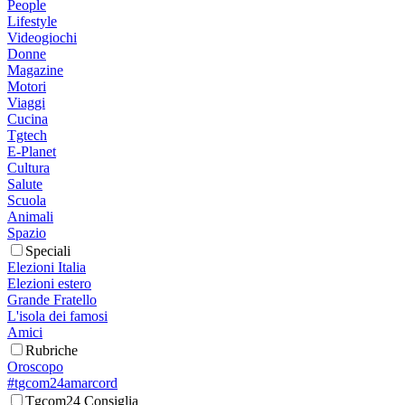
People
Lifestyle
Videogiochi
Donne
Magazine
Motori
Viaggi
Cucina
Tgtech
E-Planet
Cultura
Salute
Scuola
Animali
Spazio
Speciali
Elezioni Italia
Elezioni estero
Grande Fratello
L'isola dei famosi
Amici
Rubriche
Oroscopo
#tgcom24amarcord
Tgcom24 Consiglia