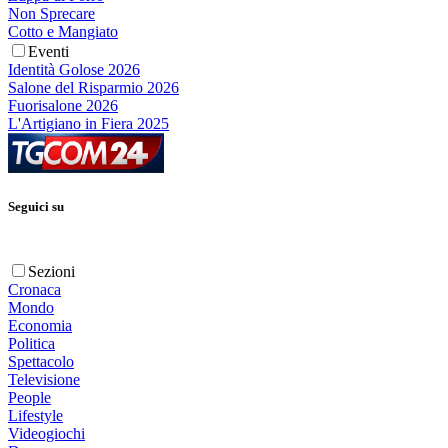
Non Sprecare
Cotto e Mangiato
Eventi
Identità Golose 2026
Salone del Risparmio 2026
Fuorisalone 2026
L'Artigiano in Fiera 2025
Seguici su
Sezioni
Cronaca
Mondo
Economia
Politica
Spettacolo
Televisione
People
Lifestyle
Videogiochi