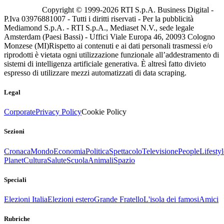
Copyright © 1999-
2026
RTI S.p.A. Business Digital -
P.Iva 03976881007 - Tutti i diritti riservati - Per la pubblicità
Mediamond S.p.A. - RTI S.p.A., Mediaset N.V., sede legale
Amsterdam (Paesi Bassi) - Uffici Viale Europa 46, 20093 Cologno
Monzese (MI)
Rispetto ai contenuti e ai dati personali trasmessi e/o
riprodotti è vietata ogni utilizzazione funzionale all’addestramento di
sistemi di intelligenza artificiale generativa. È altresì fatto divieto
espresso di utilizzare mezzi automatizzati di data scraping.
Legal
Corporate
Privacy Policy
Cookie Policy
Sezioni
Cronaca
Mondo
Economia
Politica
Spettacolo
Televisione
People
Lifestyl
Planet
Cultura
Salute
Scuola
Animali
Spazio
Speciali
Elezioni Italia
Elezioni estero
Grande Fratello
L'isola dei famosi
Amici
Rubriche