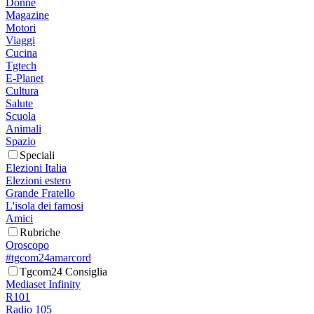
Donne
Magazine
Motori
Viaggi
Cucina
Tgtech
E-Planet
Cultura
Salute
Scuola
Animali
Spazio
Speciali
Elezioni Italia
Elezioni estero
Grande Fratello
L'isola dei famosi
Amici
Rubriche
Oroscopo
#tgcom24amarcord
Tgcom24 Consiglia
Mediaset Infinity
R101
Radio 105