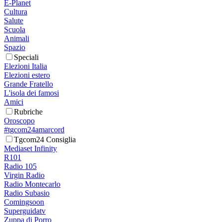
E-Planet
Cultura
Salute
Scuola
Animali
Spazio
Speciali
Elezioni Italia
Elezioni estero
Grande Fratello
L'isola dei famosi
Amici
Rubriche
Oroscopo
#tgcom24amarcord
Tgcom24 Consiglia
Mediaset Infinity
R101
Radio 105
Virgin Radio
Radio Montecarlo
Radio Subasio
Comingsoon
Superguidatv
Zuppa di Porro