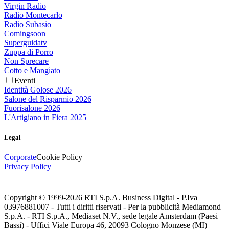
Virgin Radio
Radio Montecarlo
Radio Subasio
Comingsoon
Superguidatv
Zuppa di Porro
Non Sprecare
Cotto e Mangiato
Eventi
Identità Golose 2026
Salone del Risparmio 2026
Fuorisalone 2026
L'Artigiano in Fiera 2025
Legal
Corporate
Cookie Policy
Privacy Policy
Copyright © 1999-
2026
RTI S.p.A. Business Digital - P.Iva
03976881007 - Tutti i diritti riservati - Per la pubblicità Mediamond
S.p.A. - RTI S.p.A., Mediaset N.V., sede legale Amsterdam (Paesi
Bassi) - Uffici Viale Europa 46, 20093 Cologno Monzese (MI)