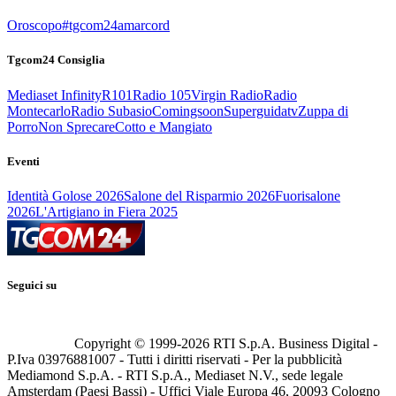
Oroscopo
#tgcom24amarcord
Tgcom24 Consiglia
Mediaset Infinity
R101
Radio 105
Virgin Radio
Radio
Montecarlo
Radio Subasio
Comingsoon
Superguidatv
Zuppa di
Porro
Non Sprecare
Cotto e Mangiato
Eventi
Identità Golose 2026
Salone del Risparmio 2026
Fuorisalone
2026
L'Artigiano in Fiera 2025
Seguici su
Copyright © 1999-
2026
RTI S.p.A. Business Digital -
P.Iva 03976881007 - Tutti i diritti riservati - Per la pubblicità
Mediamond S.p.A. - RTI S.p.A., Mediaset N.V., sede legale
Amsterdam (Paesi Bassi) - Uffici Viale Europa 46, 20093 Cologno