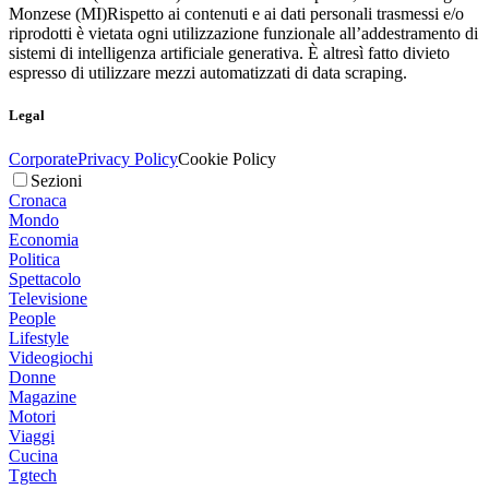
Monzese (MI)
Rispetto ai contenuti e ai dati personali trasmessi e/o
riprodotti è vietata ogni utilizzazione funzionale all’addestramento di
sistemi di intelligenza artificiale generativa. È altresì fatto divieto
espresso di utilizzare mezzi automatizzati di data scraping.
Legal
Corporate
Privacy Policy
Cookie Policy
Sezioni
Cronaca
Mondo
Economia
Politica
Spettacolo
Televisione
People
Lifestyle
Videogiochi
Donne
Magazine
Motori
Viaggi
Cucina
Tgtech