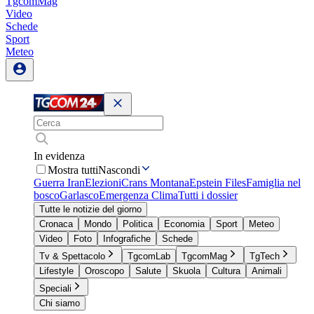
TgcomMag
Video
Schede
Sport
Meteo
In evidenza
Mostra tutti
Nascondi
Guerra Iran
Elezioni
Crans Montana
Epstein Files
Famiglia nel
bosco
Garlasco
Emergenza Clima
Tutti i dossier
Tutte le notizie del giorno
Cronaca
Mondo
Politica
Economia
Sport
Meteo
Video
Foto
Infografiche
Schede
Tv & Spettacolo
TgcomLab
TgcomMag
TgTech
Lifestyle
Oroscopo
Salute
Skuola
Cultura
Animali
Speciali
Chi siamo