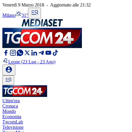
Venerdì 9 Marzo 2018
-
Aggiornato alle
21:32
Milano
31°
Leone
(23 Lug - 23 Ago)
Ultim'ora
Cronaca
Mondo
Economia
TgcomLab
Televisione