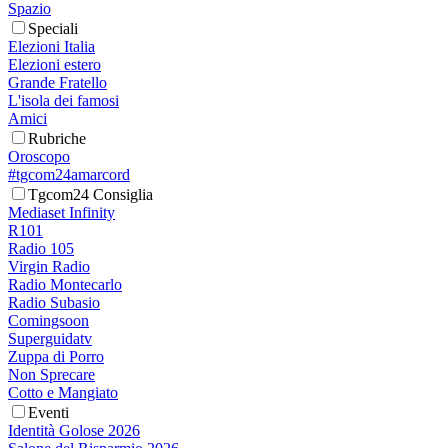
Spazio
Speciali
Elezioni Italia
Elezioni estero
Grande Fratello
L'isola dei famosi
Amici
Rubriche
Oroscopo
#tgcom24amarcord
Tgcom24 Consiglia
Mediaset Infinity
R101
Radio 105
Virgin Radio
Radio Montecarlo
Radio Subasio
Comingsoon
Superguidatv
Zuppa di Porro
Non Sprecare
Cotto e Mangiato
Eventi
Identità Golose 2026