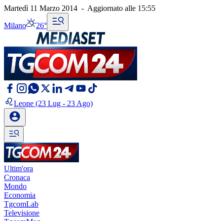
Martedì 11 Marzo 2014
-
Aggiornato alle
15:55
Milano
26°
Leone
(23 Lug - 23 Ago)
Ultim'ora
Cronaca
Mondo
Economia
TgcomLab
Televisione