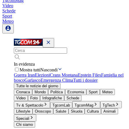
TgcomMag
Video
Schede
Sport
Meteo
In evidenza
Mostra tutti
Nascondi
Guerra Iran
Elezioni
Crans Montana
Epstein Files
Famiglia nel
bosco
Garlasco
Emergenza Clima
Tutti i dossier
Tutte le notizie del giorno
Cronaca
Mondo
Politica
Economia
Sport
Meteo
Video
Foto
Infografiche
Schede
Tv & Spettacolo
TgcomLab
TgcomMag
TgTech
Lifestyle
Oroscopo
Salute
Skuola
Cultura
Animali
Speciali
Chi siamo