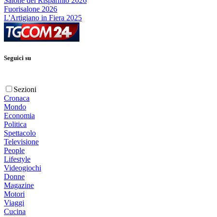
Salone del Risparmio 2026
Fuorisalone 2026
L'Artigiano in Fiera 2025
Seguici su
Sezioni
Cronaca
Mondo
Economia
Politica
Spettacolo
Televisione
People
Lifestyle
Videogiochi
Donne
Magazine
Motori
Viaggi
Cucina