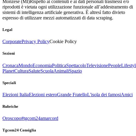
Monzese (MI)
Rispetto ai contenuti e ai dati personali trasmessi e/o
riprodotti è vietata ogni utilizzazione funzionale all’addestramento di
sistemi di intelligenza artificiale generativa. È altresì fatto divieto
espresso di utilizzare mezzi automatizzati di data scraping.
Legal
Corporate
Privacy Policy
Cookie Policy
Sezioni
Cronaca
Mondo
Economia
Politica
Spettacolo
Televisione
People
Lifestyl
Planet
Cultura
Salute
Scuola
Animali
Spazio
Speciali
Elezioni Italia
Elezioni estero
Grande Fratello
L'isola dei famosi
Amici
Rubriche
Oroscopo
#tgcom24amarcord
Tgcom24 Consiglia