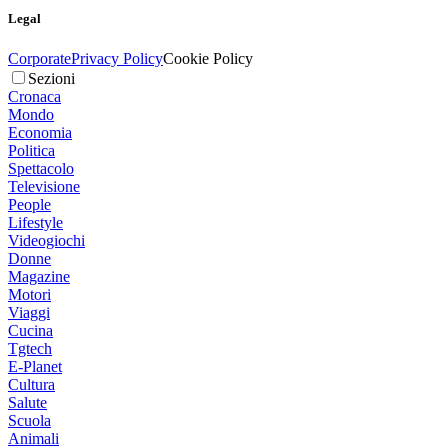
Legal
Corporate
Privacy Policy
Cookie Policy
Sezioni
Cronaca
Mondo
Economia
Politica
Spettacolo
Televisione
People
Lifestyle
Videogiochi
Donne
Magazine
Motori
Viaggi
Cucina
Tgtech
E-Planet
Cultura
Salute
Scuola
Animali