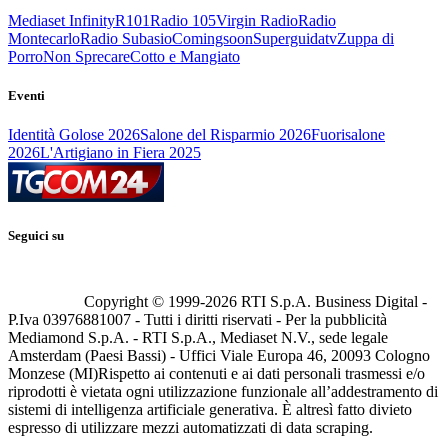
Mediaset Infinity
R101
Radio 105
Virgin Radio
Radio
Montecarlo
Radio Subasio
Comingsoon
Superguidatv
Zuppa di
Porro
Non Sprecare
Cotto e Mangiato
Eventi
Identità Golose 2026
Salone del Risparmio 2026
Fuorisalone
2026
L'Artigiano in Fiera 2025
Seguici su
Copyright © 1999-
2026
RTI S.p.A. Business Digital -
P.Iva 03976881007 - Tutti i diritti riservati - Per la pubblicità
Mediamond S.p.A. - RTI S.p.A., Mediaset N.V., sede legale
Amsterdam (Paesi Bassi) - Uffici Viale Europa 46, 20093 Cologno
Monzese (MI)
Rispetto ai contenuti e ai dati personali trasmessi e/o
riprodotti è vietata ogni utilizzazione funzionale all’addestramento di
sistemi di intelligenza artificiale generativa. È altresì fatto divieto
espresso di utilizzare mezzi automatizzati di data scraping.