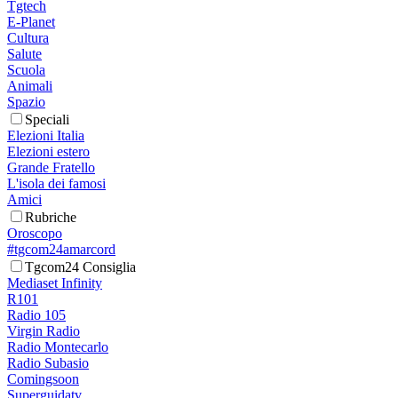
Tgtech
E-Planet
Cultura
Salute
Scuola
Animali
Spazio
Speciali
Elezioni Italia
Elezioni estero
Grande Fratello
L'isola dei famosi
Amici
Rubriche
Oroscopo
#tgcom24amarcord
Tgcom24 Consiglia
Mediaset Infinity
R101
Radio 105
Virgin Radio
Radio Montecarlo
Radio Subasio
Comingsoon
Superguidatv