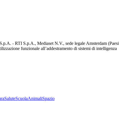
d S.p.A. - RTI S.p.A., Mediaset N.V., sede legale Amsterdam (Paesi
utilizzazione funzionale all’addestramento di sistemi di intelligenza
ura
Salute
Scuola
Animali
Spazio