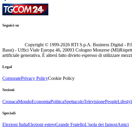
Seguici su
Copyright © 1999-
2026
RTI S.p.A. Business Digital - P.I
Bassi) - Uffici Viale Europa 46, 20093 Cologno Monzese (MI)
Rispett
artificiale generativa. È altresì fatto divieto espresso di utilizzare mez
Legal
Corporate
Privacy Policy
Cookie Policy
Sezioni
Cronaca
Mondo
Economia
Politica
Spettacolo
Televisione
People
Lifestyl
Speciali
Elezioni Italia
Elezioni estero
Grande Fratello
L'isola dei famosi
Amici