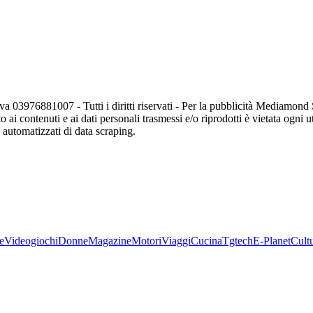
va 03976881007 - Tutti i diritti riservati - Per la pubblicità Mediamon
o ai contenuti e ai dati personali trasmessi e/o riprodotti è vietata ogni 
zi automatizzati di data scraping.
e
Videogiochi
Donne
Magazine
Motori
Viaggi
Cucina
Tgtech
E-Planet
Cult