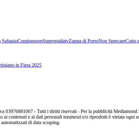
 Subasio
Comingsoon
Superguidatv
Zuppa di Porro
Non Sprecare
Cotto 
tigiano in Fiera 2025
va 03976881007 - Tutti i diritti riservati - Per la pubblicità Mediamon
o ai contenuti e ai dati personali trasmessi e/o riprodotti è vietata ogni 
zi automatizzati di data scraping.