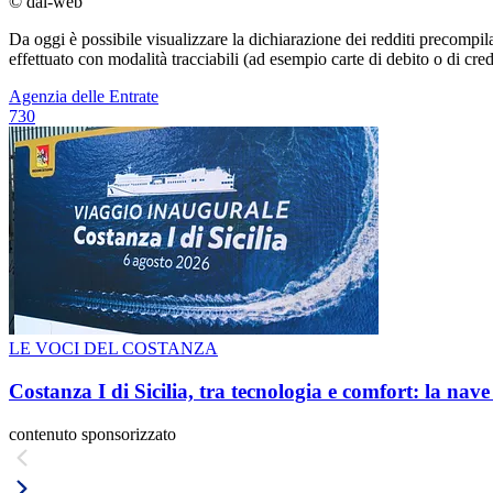
© dal-web
Da oggi è possibile visualizzare la dichiarazione dei redditi precompil
effettuato con modalità tracciabili (ad esempio carte di debito o di credi
Agenzia delle Entrate
730
LE VOCI DEL COSTANZA
Costanza I di Sicilia, tra tecnologia e comfort: la nav
contenuto sponsorizzato