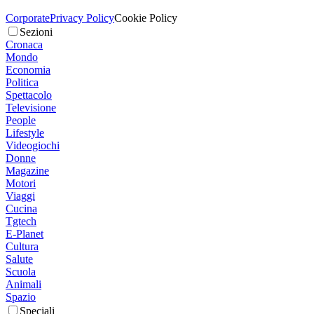
Corporate
Privacy Policy
Cookie Policy
Sezioni
Cronaca
Mondo
Economia
Politica
Spettacolo
Televisione
People
Lifestyle
Videogiochi
Donne
Magazine
Motori
Viaggi
Cucina
Tgtech
E-Planet
Cultura
Salute
Scuola
Animali
Spazio
Speciali