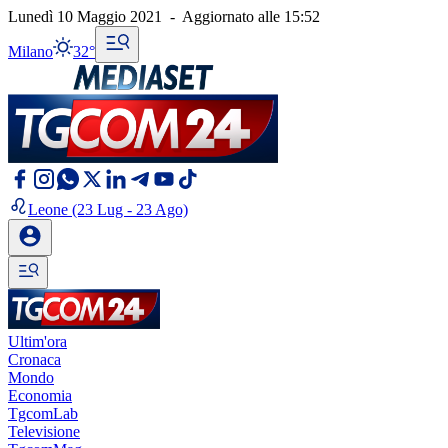
Lunedì 10 Maggio 2021
-
Aggiornato alle
15:52
Milano
32°
Leone
(23 Lug - 23 Ago)
Ultim'ora
Cronaca
Mondo
Economia
TgcomLab
Televisione