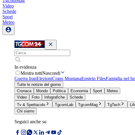
TgcomMag
Video
Schede
Sport
Meteo
In evidenza
Mostra tutti
Nascondi
Guerra Iran
Elezioni
Crans Montana
Epstein Files
Famiglia nel b
Tutte le notizie del giorno
Cronaca
Mondo
Politica
Economia
Sport
Meteo
Video
Foto
Infografiche
Schede
Tv & Spettacolo
TgcomLab
TgcomMag
TgTech
Lif
Chi siamo
Seguici anche su