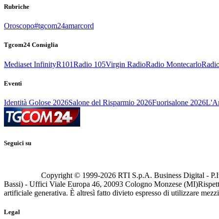
Rubriche
Oroscopo
#tgcom24amarcord
Tgcom24 Consiglia
Mediaset Infinity
R101
Radio 105
Virgin Radio
Radio Montecarlo
Radio
Eventi
Identità Golose 2026
Salone del Risparmio 2026
Fuorisalone 2026
L'Ar
Seguici su
Copyright © 1999-
2026
RTI S.p.A. Business Digital - P.I
Bassi) - Uffici Viale Europa 46, 20093 Cologno Monzese (MI)
Rispett
artificiale generativa. È altresì fatto divieto espresso di utilizzare mez
Legal