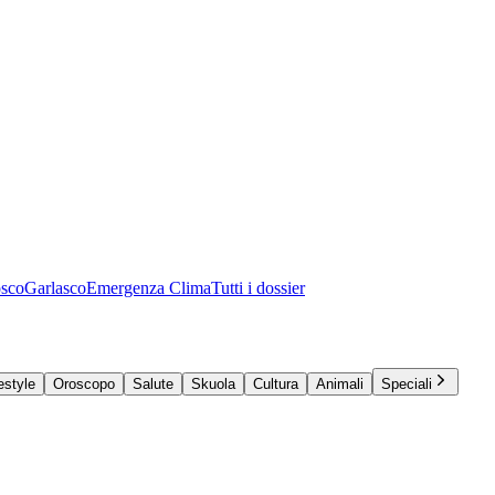
osco
Garlasco
Emergenza Clima
Tutti i dossier
estyle
Oroscopo
Salute
Skuola
Cultura
Animali
Speciali