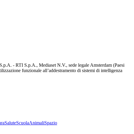
d S.p.A. - RTI S.p.A., Mediaset N.V., sede legale Amsterdam (Paesi
utilizzazione funzionale all’addestramento di sistemi di intelligenza
ura
Salute
Scuola
Animali
Spazio