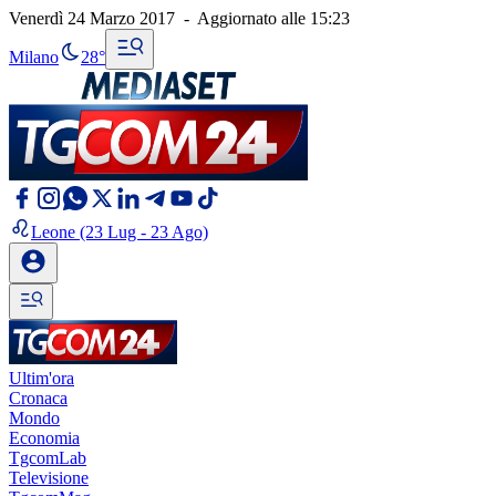
Venerdì 24 Marzo 2017
-
Aggiornato alle
15:23
Milano
28°
Leone
(23 Lug - 23 Ago)
Ultim'ora
Cronaca
Mondo
Economia
TgcomLab
Televisione