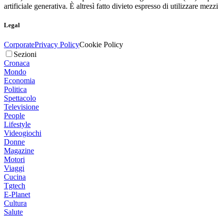
artificiale generativa. È altresì fatto divieto espresso di utilizzare mez
Legal
Corporate
Privacy Policy
Cookie Policy
Sezioni
Cronaca
Mondo
Economia
Politica
Spettacolo
Televisione
People
Lifestyle
Videogiochi
Donne
Magazine
Motori
Viaggi
Cucina
Tgtech
E-Planet
Cultura
Salute