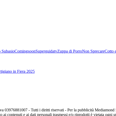
 Subasio
Comingsoon
Superguidatv
Zuppa di Porro
Non Sprecare
Cotto 
tigiano in Fiera 2025
va 03976881007 - Tutti i diritti riservati - Per la pubblicità Mediamon
o ai contenuti e ai dati personali trasmessi e/o riprodotti è vietata ogni 