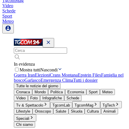
TgcomMag
Video
Schede
Sport
Meteo
In evidenza
Mostra tutti
Nascondi
Guerra Iran
Elezioni
Crans Montana
Epstein Files
Famiglia nel
bosco
Garlasco
Emergenza Clima
Tutti i dossier
Tutte le notizie del giorno
Cronaca
Mondo
Politica
Economia
Sport
Meteo
Video
Foto
Infografiche
Schede
Tv & Spettacolo
TgcomLab
TgcomMag
TgTech
Lifestyle
Oroscopo
Salute
Skuola
Cultura
Animali
Speciali
Chi siamo