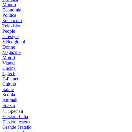
Mondo
Economia
Politica
Spettacolo
Televisione
People
Lifestyle
Videogiochi
Donne
Magazine
Motori
Viaggi
Cucina
Tgtech
E-Planet
Cultura
Salute
Scuola
Animali
Spazio
Speciali
Elezioni Italia
Elezioni estero
Grande Fratello