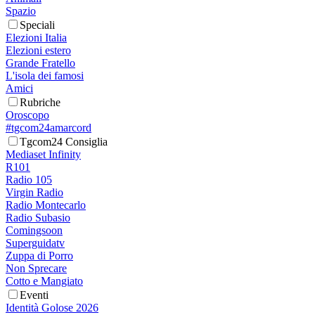
Spazio
Speciali
Elezioni Italia
Elezioni estero
Grande Fratello
L'isola dei famosi
Amici
Rubriche
Oroscopo
#tgcom24amarcord
Tgcom24 Consiglia
Mediaset Infinity
R101
Radio 105
Virgin Radio
Radio Montecarlo
Radio Subasio
Comingsoon
Superguidatv
Zuppa di Porro
Non Sprecare
Cotto e Mangiato
Eventi
Identità Golose 2026