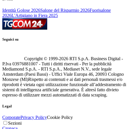
Identità Golose 2026
Salone del Risparmio 2026
Fuorisalone
2026
L'Artigiano in Fiera 2025
Seguici su
Copyright © 1999-
2026
RTI S.p.A. Business Digital -
P.Iva 03976881007 - Tutti i diritti riservati - Per la pubblicità
Mediamond S.p.A. - RTI S.p.A., Mediaset N.V., sede legale
Amsterdam (Paesi Bassi) - Uffici Viale Europa 46, 20093 Cologno
Monzese (MI)
Rispetto ai contenuti e ai dati personali trasmessi e/o
riprodotti è vietata ogni utilizzazione funzionale all’addestramento di
sistemi di intelligenza artificiale generativa. È altresì fatto divieto
espresso di utilizzare mezzi automatizzati di data scraping.
Legal
Corporate
Privacy Policy
Cookie Policy
Sezioni
Cronaca