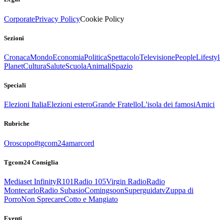
Corporate
Privacy Policy
Cookie Policy
Sezioni
Cronaca
Mondo
Economia
Politica
Spettacolo
Televisione
People
Lifestyl
Planet
Cultura
Salute
Scuola
Animali
Spazio
Speciali
Elezioni Italia
Elezioni estero
Grande Fratello
L'isola dei famosi
Amici
Rubriche
Oroscopo
#tgcom24amarcord
Tgcom24 Consiglia
Mediaset Infinity
R101
Radio 105
Virgin Radio
Radio
Montecarlo
Radio Subasio
Comingsoon
Superguidatv
Zuppa di
Porro
Non Sprecare
Cotto e Mangiato
Eventi