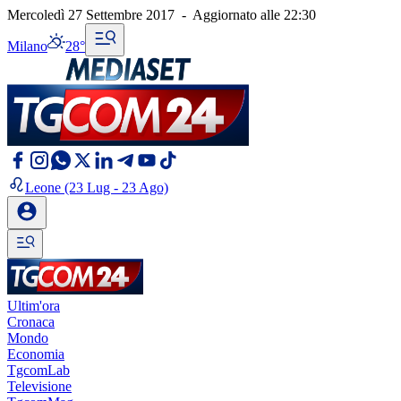
Mercoledì 27 Settembre 2017
-
Aggiornato alle
22:30
Milano
28°
Leone
(23 Lug - 23 Ago)
Ultim'ora
Cronaca
Mondo
Economia
TgcomLab
Televisione