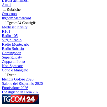
L'isola dei famosi
Amici
Rubriche
Oroscopo
#tgcom24amarcord
Tgcom24 Consiglia
Mediaset Infinity
R101
Radio 105
Virgin Radio
Radio Montecarlo
Radio Subasio
Comingsoon
Superguidatv
Zuppa di Porro
Non Sprecare
Cotto e Mangiato
Eventi
Identità Golose 2026
Salone del Risparmio 2026
Fuorisalone 2026
L'Artigiano in Fiera 2025