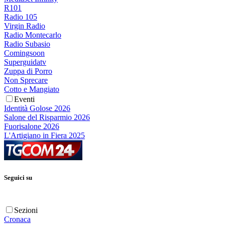
R101
Radio 105
Virgin Radio
Radio Montecarlo
Radio Subasio
Comingsoon
Superguidatv
Zuppa di Porro
Non Sprecare
Cotto e Mangiato
Eventi
Identità Golose 2026
Salone del Risparmio 2026
Fuorisalone 2026
L'Artigiano in Fiera 2025
Seguici su
Sezioni
Cronaca