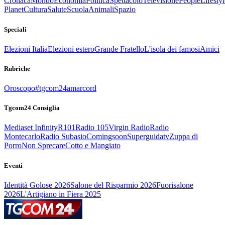
Cronaca
Mondo
Economia
Politica
Spettacolo
Televisione
People
Lifestyl
Planet
Cultura
Salute
Scuola
Animali
Spazio
Speciali
Elezioni Italia
Elezioni estero
Grande Fratello
L'isola dei famosi
Amici
Rubriche
Oroscopo
#tgcom24amarcord
Tgcom24 Consiglia
Mediaset Infinity
R101
Radio 105
Virgin Radio
Radio
Montecarlo
Radio Subasio
Comingsoon
Superguidatv
Zuppa di
Porro
Non Sprecare
Cotto e Mangiato
Eventi
Identità Golose 2026
Salone del Risparmio 2026
Fuorisalone
2026
L'Artigiano in Fiera 2025