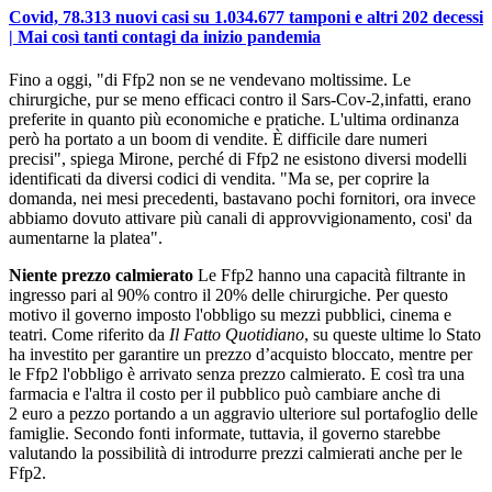
Covid, 78.313 nuovi casi su 1.034.677 tamponi e altri 202 decessi
| Mai così tanti contagi da inizio pandemia
Fino a oggi, "di Ffp2 non se ne vendevano moltissime. Le
chirurgiche, pur se meno efficaci contro il Sars-Cov-2,infatti, erano
preferite in quanto più economiche e pratiche. L'ultima ordinanza
però ha portato a un boom di vendite. È difficile dare numeri
precisi", spiega Mirone, perché di Ffp2 ne esistono diversi modelli
identificati da diversi codici di vendita. "Ma se, per coprire la
domanda, nei mesi precedenti, bastavano pochi fornitori, ora invece
abbiamo dovuto attivare più canali di approvvigionamento, cosi' da
aumentarne la platea".
Niente prezzo calmierato
Le Ffp2 hanno una capacità filtrante in
ingresso pari al 90% contro il 20% delle chirurgiche. Per questo
motivo il governo imposto l'obbligo su mezzi pubblici, cinema e
teatri. Come riferito da
Il Fatto Quotidiano
, su queste ultime lo Stato
ha investito per garantire un prezzo d’acquisto bloccato, mentre per
le Ffp2 l'obbligo è arrivato senza prezzo calmierato. E così tra una
farmacia e l'altra il costo per il pubblico può cambiare anche di
2 euro a pezzo portando a un aggravio ulteriore sul portafoglio delle
famiglie. Secondo fonti informate, tuttavia, il governo starebbe
valutando la possibilità di introdurre prezzi calmierati anche per le
Ffp2.