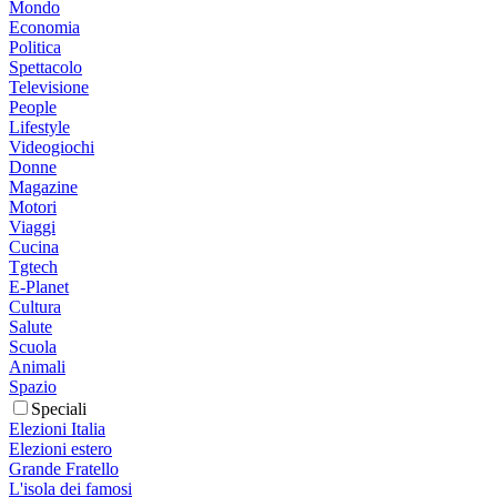
Mondo
Economia
Politica
Spettacolo
Televisione
People
Lifestyle
Videogiochi
Donne
Magazine
Motori
Viaggi
Cucina
Tgtech
E-Planet
Cultura
Salute
Scuola
Animali
Spazio
Speciali
Elezioni Italia
Elezioni estero
Grande Fratello
L'isola dei famosi