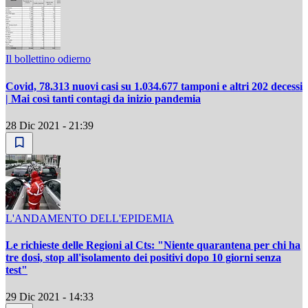
Il bollettino odierno
Covid, 78.313 nuovi casi su 1.034.677 tamponi e altri 202 decessi
| Mai così tanti contagi da inizio pandemia
28 Dic 2021 - 21:39
L'ANDAMENTO DELL'EPIDEMIA
Le richieste delle Regioni al Cts: "Niente quarantena per chi ha
tre dosi, stop all'isolamento dei positivi dopo 10 giorni senza
test"
29 Dic 2021 - 14:33