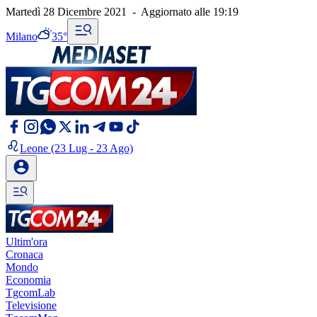
Martedì 28 Dicembre 2021
-
Aggiornato alle
19:19
Milano
35°
Leone
(23 Lug - 23 Ago)
Ultim'ora
Cronaca
Mondo
Economia
TgcomLab
Televisione