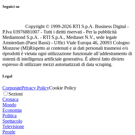
Seguici su
Copyright © 1999-
2026
RTI S.p.A. Business Digital -
P.Iva 03976881007 - Tutti i diritti riservati - Per la pubblicità
Mediamond S.p.A. - RTI S.p.A., Mediaset N.V., sede legale
Amsterdam (Paesi Bassi) - Uffici Viale Europa 46, 20093 Cologno
Monzese (MI)
Rispetto ai contenuti e ai dati personali trasmessi e/o
riprodotti è vietata ogni utilizzazione funzionale all’addestramento di
sistemi di intelligenza artificiale generativa. È altresì fatto divieto
espresso di utilizzare mezzi automatizzati di data scraping.
Legal
Corporate
Privacy Policy
Cookie Policy
Sezioni
Cronaca
Mondo
Economia
Politica
Spettacolo
Televisione
People