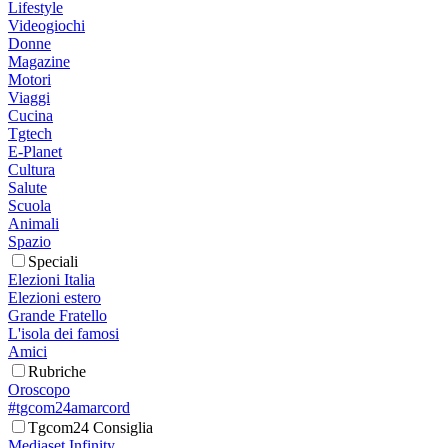
Lifestyle
Videogiochi
Donne
Magazine
Motori
Viaggi
Cucina
Tgtech
E-Planet
Cultura
Salute
Scuola
Animali
Spazio
Speciali
Elezioni Italia
Elezioni estero
Grande Fratello
L'isola dei famosi
Amici
Rubriche
Oroscopo
#tgcom24amarcord
Tgcom24 Consiglia
Mediaset Infinity