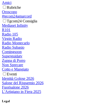
Amici
Rubriche
Oroscopo
#tgcom24amarcord
Tgcom24 Consiglia
Mediaset Infinity
R101
Radio 105
Virgin Radio
Radio Montecarlo
Radio Subasio
Comingsoon
Superguidatv
Zuppa di Porro
Non Sprecare
Cotto e Mangiato
Eventi
Identità Golose 2026
Salone del Risparmio 2026
Fuorisalone 2026
L'Artigiano in Fiera 2025
Legal