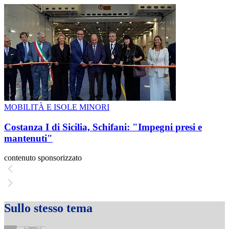
MOBILITÀ E ISOLE MINORI
Costanza I di Sicilia, Schifani: "Impegni presi e
mantenuti"
contenuto sponsorizzato
Sullo stesso tema