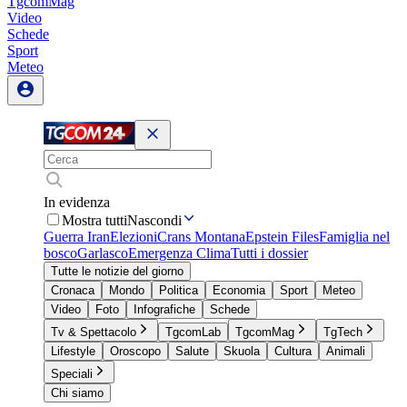
TgcomMag
Video
Schede
Sport
Meteo
In evidenza
Mostra tutti
Nascondi
Guerra Iran
Elezioni
Crans Montana
Epstein Files
Famiglia nel
bosco
Garlasco
Emergenza Clima
Tutti i dossier
Tutte le notizie del giorno
Cronaca
Mondo
Politica
Economia
Sport
Meteo
Video
Foto
Infografiche
Schede
Tv & Spettacolo
TgcomLab
TgcomMag
TgTech
Lifestyle
Oroscopo
Salute
Skuola
Cultura
Animali
Speciali
Chi siamo