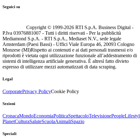
Seguici su
Copyright © 1999-
2026
RTI S.p.A. Business Digital -
P.Iva 03976881007 - Tutti i diritti riservati - Per la pubblicità
Mediamond S.p.A. - RTI S.p.A., Mediaset N.V., sede legale
Amsterdam (Paesi Bassi) - Uffici Viale Europa 46, 20093 Cologno
Monzese (MI)
Rispetto ai contenuti e ai dati personali trasmessi e/o
riprodotti è vietata ogni utilizzazione funzionale all’addestramento di
sistemi di intelligenza artificiale generativa. È altresì fatto divieto
espresso di utilizzare mezzi automatizzati di data scraping.
Legal
Corporate
Privacy Policy
Cookie Policy
Sezioni
Cronaca
Mondo
Economia
Politica
Spettacolo
Televisione
People
Lifestyl
Planet
Cultura
Salute
Scuola
Animali
Spazio
Speciali