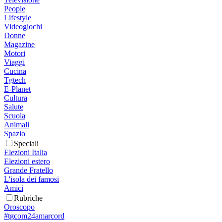
People
Lifestyle
Videogiochi
Donne
Magazine
Motori
Viaggi
Cucina
Tgtech
E-Planet
Cultura
Salute
Scuola
Animali
Spazio
Speciali
Elezioni Italia
Elezioni estero
Grande Fratello
L'isola dei famosi
Amici
Rubriche
Oroscopo
#tgcom24amarcord