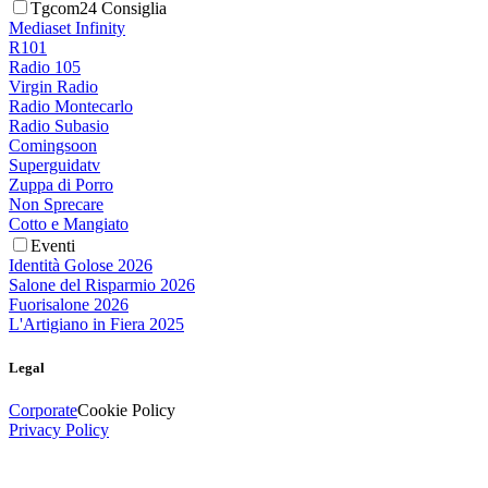
Tgcom24 Consiglia
Mediaset Infinity
R101
Radio 105
Virgin Radio
Radio Montecarlo
Radio Subasio
Comingsoon
Superguidatv
Zuppa di Porro
Non Sprecare
Cotto e Mangiato
Eventi
Identità Golose 2026
Salone del Risparmio 2026
Fuorisalone 2026
L'Artigiano in Fiera 2025
Legal
Corporate
Cookie Policy
Privacy Policy