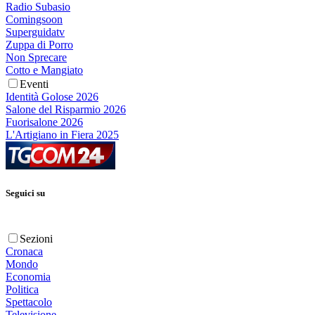
Radio Subasio
Comingsoon
Superguidatv
Zuppa di Porro
Non Sprecare
Cotto e Mangiato
Eventi
Identità Golose 2026
Salone del Risparmio 2026
Fuorisalone 2026
L'Artigiano in Fiera 2025
Seguici su
Sezioni
Cronaca
Mondo
Economia
Politica
Spettacolo
Televisione