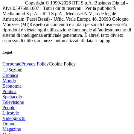
Copyright © 1999-
2026
RTI S.p.A. Business Digital -
P.Iva 03976881007 - Tutti i diritti riservati - Per la pubblicità
Mediamond S.p.A. - RTI S.p.A., Mediaset N.V., sede legale
Amsterdam (Paesi Bassi) - Uffici Viale Europa 46, 20093 Cologno
Monzese (MI)
Rispetto ai contenuti e ai dati personali trasmessi e/o
riprodotti è vietata ogni utilizzazione funzionale all’addestramento di
sistemi di intelligenza artificiale generativa. È altresì fatto divieto
espresso di utilizzare mezzi automatizzati di data scraping.
Legal
Corporate
Privacy Policy
Cookie Policy
Sezioni
Cronaca
Mondo
Economia
Politica
Spettacolo
Televisione
People
Lifestyle
Videogiochi
Donne
Magazine