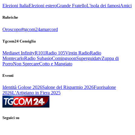
Elezioni Italia
Elezioni estero
Grande Fratello
L'isola dei famosi
Amici
Rubriche
Oroscopo
#tgcom24amarcord
Tgcom24 Consiglia
Mediaset Infinity
R101
Radio 105
Virgin Radio
Radio
Montecarlo
Radio Subasio
Comingsoon
Superguidatv
Zuppa di
Porro
Non Sprecare
Cotto e Mangiato
Eventi
Identità Golose 2026
Salone del Risparmio 2026
Fuorisalone
2026
L'Artigiano in Fiera 2025
Seguici su