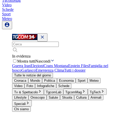
TgcomMag
Video
Schede
Sport
Meteo
In evidenza
Mostra tutti
Nascondi
Guerra Iran
Elezioni
Crans Montana
Epstein Files
Famiglia nel
bosco
Garlasco
Emergenza Clima
Tutti i dossier
Tutte le notizie del giorno
Cronaca
Mondo
Politica
Economia
Sport
Meteo
Video
Foto
Infografiche
Schede
Tv & Spettacolo
TgcomLab
TgcomMag
TgTech
Lifestyle
Oroscopo
Salute
Skuola
Cultura
Animali
Speciali
Chi siamo