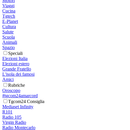
Motori
Viaggi
Cucina
Tgtech
E-Planet
Cultura
Salute
Scuola
Animali
Spazio
Speciali
Elezioni Italia
Elezioni estero
Grande Fratello
L'isola dei famosi
Amici
Rubriche
Oroscopo
#tgcom24amarcord
Tgcom24 Consiglia
Mediaset Infinity
R101
Radio 105
Virgin Radio
Radio Montecarlo