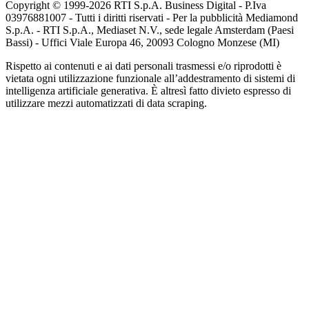
Copyright © 1999-
2026
RTI S.p.A. Business Digital - P.Iva
03976881007 - Tutti i diritti riservati - Per la pubblicità Mediamond
S.p.A. - RTI S.p.A., Mediaset N.V., sede legale Amsterdam (Paesi
Bassi) - Uffici Viale Europa 46, 20093 Cologno Monzese (MI)
Rispetto ai contenuti e ai dati personali trasmessi e/o riprodotti è
vietata ogni utilizzazione funzionale all’addestramento di sistemi di
intelligenza artificiale generativa. È altresì fatto divieto espresso di
utilizzare mezzi automatizzati di data scraping.