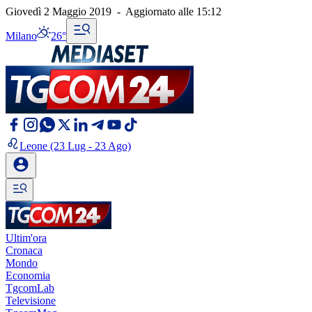
Giovedì 2 Maggio 2019
-
Aggiornato alle
15:12
Milano
26°
Leone
(23 Lug - 23 Ago)
Ultim'ora
Cronaca
Mondo
Economia
TgcomLab
Televisione