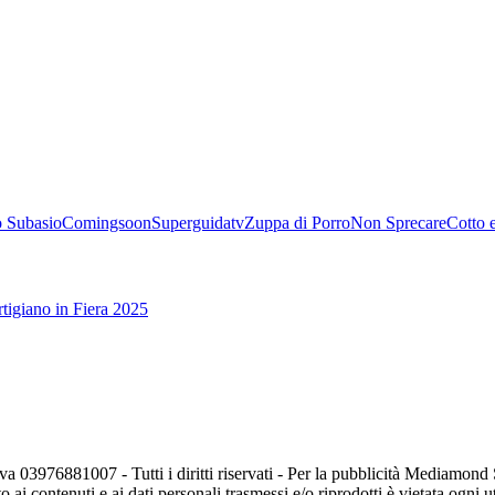
 Subasio
Comingsoon
Superguidatv
Zuppa di Porro
Non Sprecare
Cotto 
tigiano in Fiera 2025
va 03976881007 - Tutti i diritti riservati - Per la pubblicità Mediamon
o ai contenuti e ai dati personali trasmessi e/o riprodotti è vietata ogni 