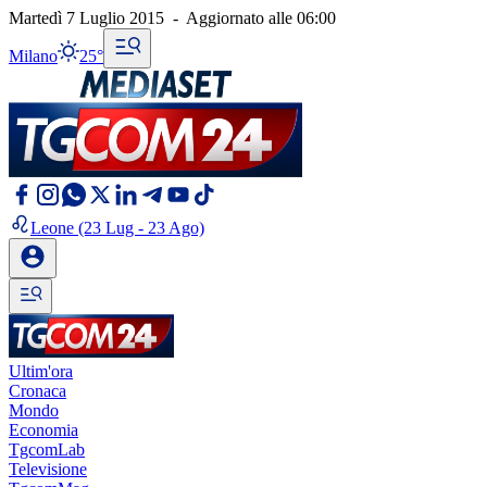
Martedì 7 Luglio 2015
-
Aggiornato alle
06:00
Milano
25°
Leone
(23 Lug - 23 Ago)
Ultim'ora
Cronaca
Mondo
Economia
TgcomLab
Televisione