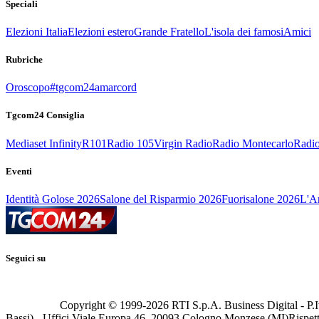
Speciali
Elezioni Italia
Elezioni estero
Grande Fratello
L'isola dei famosi
Amici
Rubriche
Oroscopo
#tgcom24amarcord
Tgcom24 Consiglia
Mediaset Infinity
R101
Radio 105
Virgin Radio
Radio Montecarlo
Radio
Eventi
Identità Golose 2026
Salone del Risparmio 2026
Fuorisalone 2026
L'Ar
Seguici su
Copyright © 1999-
2026
RTI S.p.A. Business Digital - P.I
Bassi) - Uffici Viale Europa 46, 20093 Cologno Monzese (MI)
Rispett