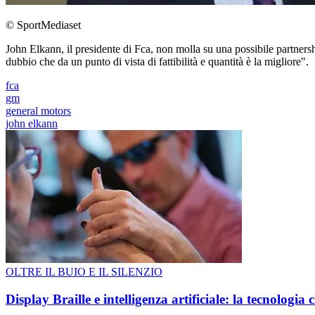
© SportMediaset
John Elkann, il presidente di Fca, non molla su una possibile partne
dubbio che da un punto di vista di fattibilità e quantità è la migliore".
fca
gm
general motors
john elkann
OLTRE IL BUIO E IL SILENZIO
Display Braille e intelligenza artificiale: la tecnologi