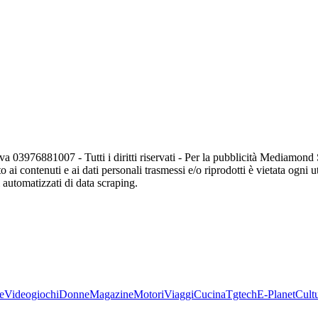
va 03976881007 - Tutti i diritti riservati - Per la pubblicità Mediamon
o ai contenuti e ai dati personali trasmessi e/o riprodotti è vietata ogni 
zi automatizzati di data scraping.
e
Videogiochi
Donne
Magazine
Motori
Viaggi
Cucina
Tgtech
E-Planet
Cult