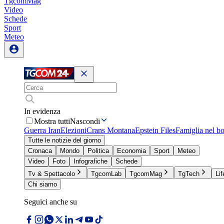
TgcomMag
Video
Schede
Sport
Meteo
In evidenza
Mostra tutti
Nascondi
Guerra Iran
Elezioni
Crans Montana
Epstein Files
Famiglia nel b
Tutte le notizie del giorno
Cronaca
Mondo
Politica
Economia
Sport
Meteo
Video
Foto
Infografiche
Schede
Tv & Spettacolo
TgcomLab
TgcomMag
TgTech
Lif
Chi siamo
Seguici anche su