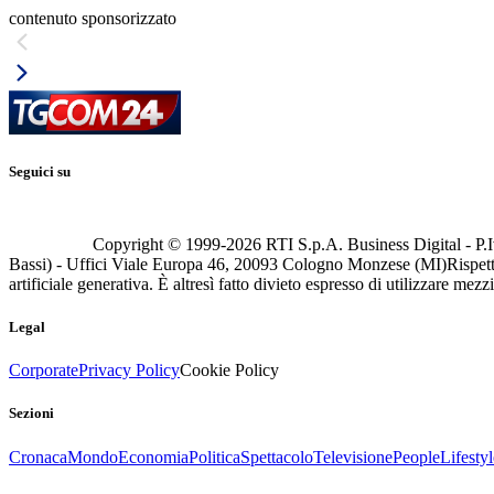
contenuto sponsorizzato
Seguici su
Copyright © 1999-
2026
RTI S.p.A. Business Digital - P.I
Bassi) - Uffici Viale Europa 46, 20093 Cologno Monzese (MI)
Rispett
artificiale generativa. È altresì fatto divieto espresso di utilizzare mez
Legal
Corporate
Privacy Policy
Cookie Policy
Sezioni
Cronaca
Mondo
Economia
Politica
Spettacolo
Televisione
People
Lifestyl