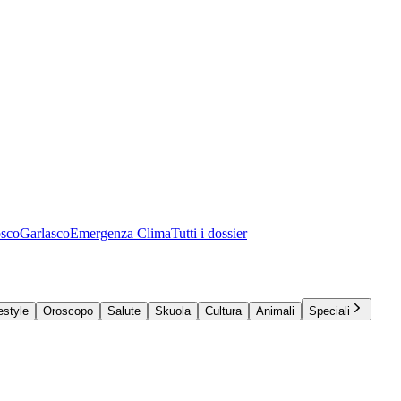
osco
Garlasco
Emergenza Clima
Tutti i dossier
estyle
Oroscopo
Salute
Skuola
Cultura
Animali
Speciali