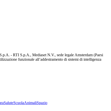
d S.p.A. - RTI S.p.A., Mediaset N.V., sede legale Amsterdam (Paesi
utilizzazione funzionale all’addestramento di sistemi di intelligenza
ura
Salute
Scuola
Animali
Spazio