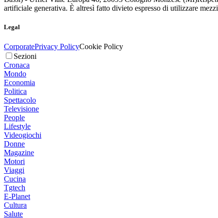
artificiale generativa. È altresì fatto divieto espresso di utilizzare mez
Legal
Corporate
Privacy Policy
Cookie Policy
Sezioni
Cronaca
Mondo
Economia
Politica
Spettacolo
Televisione
People
Lifestyle
Videogiochi
Donne
Magazine
Motori
Viaggi
Cucina
Tgtech
E-Planet
Cultura
Salute