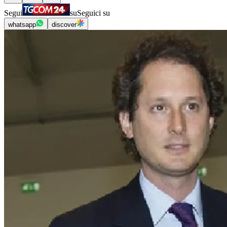
Segui
su
Seguici su
whatsapp
discover