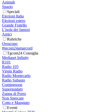
Animali
Spazio
Speciali
Elezioni Italia
Elezioni estero
Grande Fratello
L'isola dei famosi
Amici
Rubriche
Oroscopo
#tgcom24amarcord
Tgcom24 Consiglia
Mediaset Infinity
R101
Radio 105
Virgin Radio
Radio Montecarlo
Radio Subasio
Comingsoon
Superguidatv
Zuppa di Porro
Non Sprecare
Cotto e Mangiato
Eventi