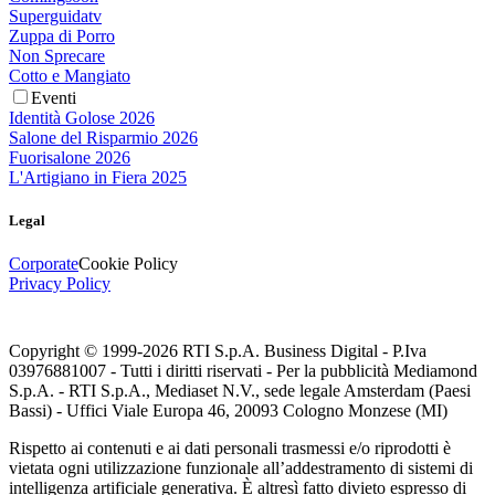
Superguidatv
Zuppa di Porro
Non Sprecare
Cotto e Mangiato
Eventi
Identità Golose 2026
Salone del Risparmio 2026
Fuorisalone 2026
L'Artigiano in Fiera 2025
Legal
Corporate
Cookie Policy
Privacy Policy
Copyright © 1999-
2026
RTI S.p.A. Business Digital - P.Iva
03976881007 - Tutti i diritti riservati - Per la pubblicità Mediamond
S.p.A. - RTI S.p.A., Mediaset N.V., sede legale Amsterdam (Paesi
Bassi) - Uffici Viale Europa 46, 20093 Cologno Monzese (MI)
Rispetto ai contenuti e ai dati personali trasmessi e/o riprodotti è
vietata ogni utilizzazione funzionale all’addestramento di sistemi di
intelligenza artificiale generativa. È altresì fatto divieto espresso di