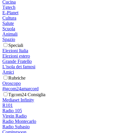
Cucina
Tgtech
E-Planet
Cultura
Salute
Scuola
Animali
Spazio
Speciali
Elezioni Italia
Elezioni estero
Grande Fratello
L'isola dei famosi
Amici
Rubriche
Oroscopo
#tgcom24amarcord
Tgcom24 Consiglia
Mediaset Infinity
R101
Radio 105
Virgin Radio
Radio Montecarlo
Radio Subasio
Comingsoon