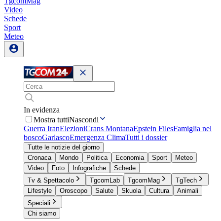
TgcomMag
Video
Schede
Sport
Meteo
In evidenza
Mostra tutti
Nascondi
Guerra Iran
Elezioni
Crans Montana
Epstein Files
Famiglia nel
bosco
Garlasco
Emergenza Clima
Tutti i dossier
Tutte le notizie del giorno
Cronaca
Mondo
Politica
Economia
Sport
Meteo
Video
Foto
Infografiche
Schede
Tv & Spettacolo
TgcomLab
TgcomMag
TgTech
Lifestyle
Oroscopo
Salute
Skuola
Cultura
Animali
Speciali
Chi siamo