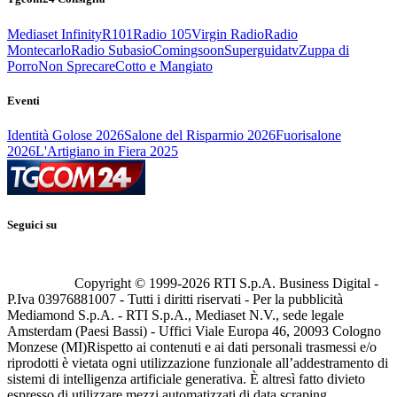
Mediaset Infinity
R101
Radio 105
Virgin Radio
Radio
Montecarlo
Radio Subasio
Comingsoon
Superguidatv
Zuppa di
Porro
Non Sprecare
Cotto e Mangiato
Eventi
Identità Golose 2026
Salone del Risparmio 2026
Fuorisalone
2026
L'Artigiano in Fiera 2025
Seguici su
Copyright © 1999-
2026
RTI S.p.A. Business Digital -
P.Iva 03976881007 - Tutti i diritti riservati - Per la pubblicità
Mediamond S.p.A. - RTI S.p.A., Mediaset N.V., sede legale
Amsterdam (Paesi Bassi) - Uffici Viale Europa 46, 20093 Cologno
Monzese (MI)
Rispetto ai contenuti e ai dati personali trasmessi e/o
riprodotti è vietata ogni utilizzazione funzionale all’addestramento di
sistemi di intelligenza artificiale generativa. È altresì fatto divieto
espresso di utilizzare mezzi automatizzati di data scraping.