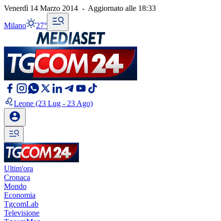
Venerdì 14 Marzo 2014
-
Aggiornato alle
18:33
Milano
27°
Leone
(23 Lug - 23 Ago)
Ultim'ora
Cronaca
Mondo
Economia
TgcomLab
Televisione