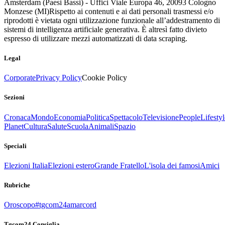
Amsterdam (Paesi Bassi) - Uffici Viale Europa 46, 20093 Cologno
Monzese (MI)
Rispetto ai contenuti e ai dati personali trasmessi e/o
riprodotti è vietata ogni utilizzazione funzionale all’addestramento di
sistemi di intelligenza artificiale generativa. È altresì fatto divieto
espresso di utilizzare mezzi automatizzati di data scraping.
Legal
Corporate
Privacy Policy
Cookie Policy
Sezioni
Cronaca
Mondo
Economia
Politica
Spettacolo
Televisione
People
Lifestyl
Planet
Cultura
Salute
Scuola
Animali
Spazio
Speciali
Elezioni Italia
Elezioni estero
Grande Fratello
L'isola dei famosi
Amici
Rubriche
Oroscopo
#tgcom24amarcord
Tgcom24 Consiglia