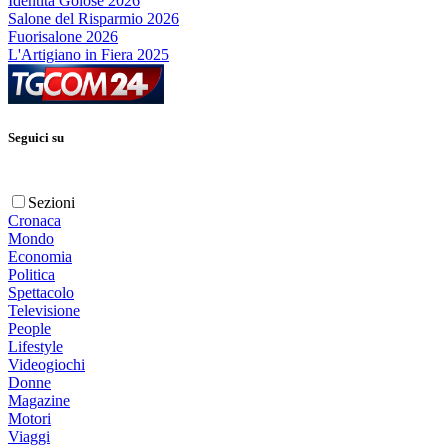
Identità Golose 2026
Salone del Risparmio 2026
Fuorisalone 2026
L'Artigiano in Fiera 2025
Seguici su
Sezioni
Cronaca
Mondo
Economia
Politica
Spettacolo
Televisione
People
Lifestyle
Videogiochi
Donne
Magazine
Motori
Viaggi