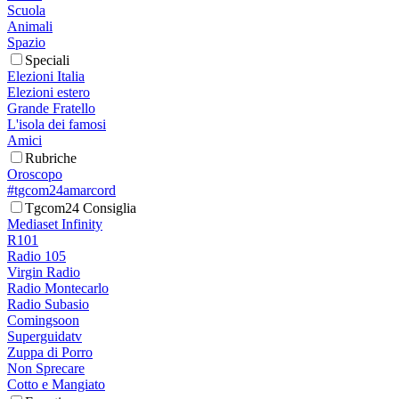
Scuola
Animali
Spazio
Speciali
Elezioni Italia
Elezioni estero
Grande Fratello
L'isola dei famosi
Amici
Rubriche
Oroscopo
#tgcom24amarcord
Tgcom24 Consiglia
Mediaset Infinity
R101
Radio 105
Virgin Radio
Radio Montecarlo
Radio Subasio
Comingsoon
Superguidatv
Zuppa di Porro
Non Sprecare
Cotto e Mangiato