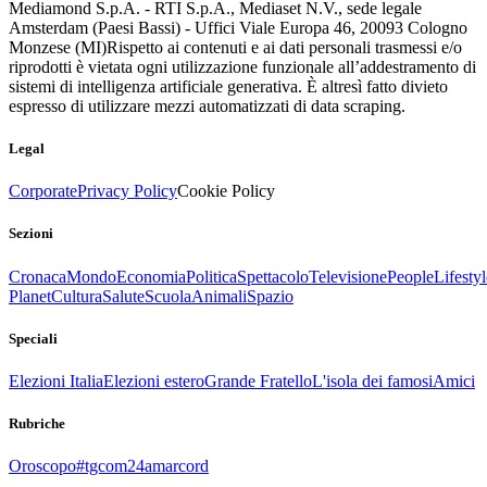
Mediamond S.p.A. - RTI S.p.A., Mediaset N.V., sede legale
Amsterdam (Paesi Bassi) - Uffici Viale Europa 46, 20093 Cologno
Monzese (MI)
Rispetto ai contenuti e ai dati personali trasmessi e/o
riprodotti è vietata ogni utilizzazione funzionale all’addestramento di
sistemi di intelligenza artificiale generativa. È altresì fatto divieto
espresso di utilizzare mezzi automatizzati di data scraping.
Legal
Corporate
Privacy Policy
Cookie Policy
Sezioni
Cronaca
Mondo
Economia
Politica
Spettacolo
Televisione
People
Lifestyl
Planet
Cultura
Salute
Scuola
Animali
Spazio
Speciali
Elezioni Italia
Elezioni estero
Grande Fratello
L'isola dei famosi
Amici
Rubriche
Oroscopo
#tgcom24amarcord