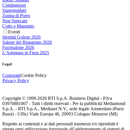
Comingsoon
Superguidatv
Zuppa di Porro
Non Sprecare
Cotto e Mangiato
Eventi
Identità Golose 2026
Salone del Risparmio 2026
Fuorisalone 2026
L'Artigiano in Fiera 2025
Legal
Corporate
Cookie Policy
Privacy Policy
Copyright © 1999-
2026
RTI S.p.A. Business Digital - P.Iva
03976881007 - Tutti i diritti riservati - Per la pubblicità Mediamond
S.p.A. - RTI S.p.A., Mediaset N.V., sede legale Amsterdam (Paesi
Bassi) - Uffici Viale Europa 46, 20093 Cologno Monzese (MI)
Rispetto ai contenuti e ai dati personali trasmessi e/o riprodotti è
vietata ogni utilizzazione funzionale all’addestramento di sistemi di