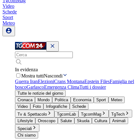
TgcomMag
Video
Schede
Sport
Meteo
In evidenza
Mostra tutti
Nascondi
Guerra Iran
Elezioni
Crans Montana
Epstein Files
Famiglia nel
bosco
Garlasco
Emergenza Clima
Tutti i dossier
Tutte le notizie del giorno
Cronaca
Mondo
Politica
Economia
Sport
Meteo
Video
Foto
Infografiche
Schede
Tv & Spettacolo
TgcomLab
TgcomMag
TgTech
Lifestyle
Oroscopo
Salute
Skuola
Cultura
Animali
Speciali
Chi siamo