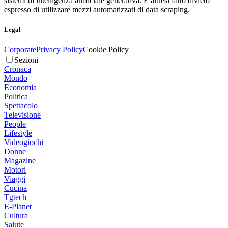
sistemi di intelligenza artificiale generativa. È altresì fatto divieto
espresso di utilizzare mezzi automatizzati di data scraping.
Legal
Corporate
Privacy Policy
Cookie Policy
Sezioni
Cronaca
Mondo
Economia
Politica
Spettacolo
Televisione
People
Lifestyle
Videogiochi
Donne
Magazine
Motori
Viaggi
Cucina
Tgtech
E-Planet
Cultura
Salute