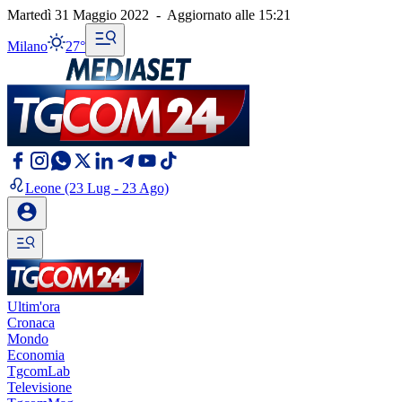
Martedì 31 Maggio 2022
-
Aggiornato alle
15:21
Milano
27°
Leone
(23 Lug - 23 Ago)
Ultim'ora
Cronaca
Mondo
Economia
TgcomLab
Televisione