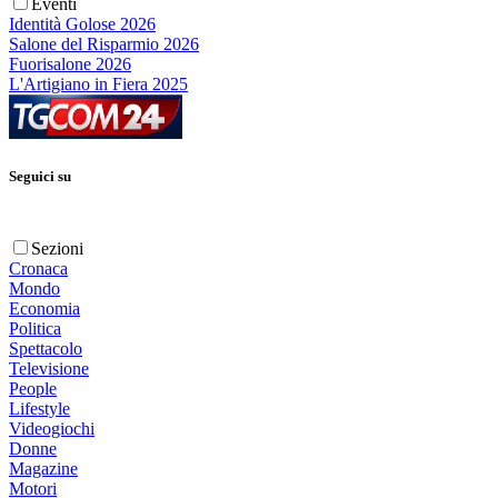
Eventi
Identità Golose 2026
Salone del Risparmio 2026
Fuorisalone 2026
L'Artigiano in Fiera 2025
Seguici su
Sezioni
Cronaca
Mondo
Economia
Politica
Spettacolo
Televisione
People
Lifestyle
Videogiochi
Donne
Magazine
Motori