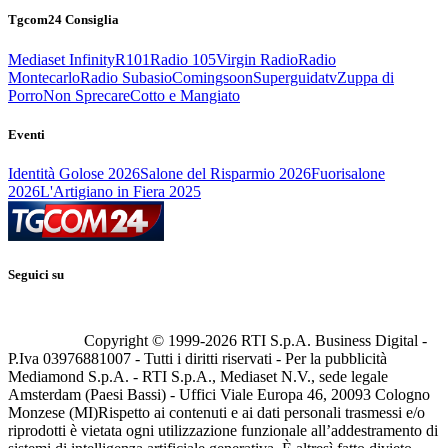
Tgcom24 Consiglia
Mediaset Infinity
R101
Radio 105
Virgin Radio
Radio
Montecarlo
Radio Subasio
Comingsoon
Superguidatv
Zuppa di
Porro
Non Sprecare
Cotto e Mangiato
Eventi
Identità Golose 2026
Salone del Risparmio 2026
Fuorisalone
2026
L'Artigiano in Fiera 2025
Seguici su
Copyright © 1999-
2026
RTI S.p.A. Business Digital -
P.Iva 03976881007 - Tutti i diritti riservati - Per la pubblicità
Mediamond S.p.A. - RTI S.p.A., Mediaset N.V., sede legale
Amsterdam (Paesi Bassi) - Uffici Viale Europa 46, 20093 Cologno
Monzese (MI)
Rispetto ai contenuti e ai dati personali trasmessi e/o
riprodotti è vietata ogni utilizzazione funzionale all’addestramento di