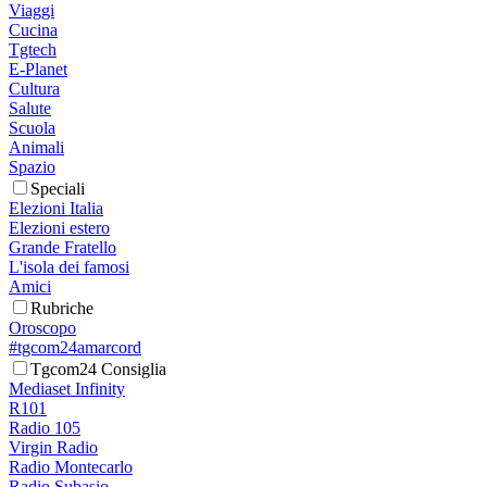
Viaggi
Cucina
Tgtech
E-Planet
Cultura
Salute
Scuola
Animali
Spazio
Speciali
Elezioni Italia
Elezioni estero
Grande Fratello
L'isola dei famosi
Amici
Rubriche
Oroscopo
#tgcom24amarcord
Tgcom24 Consiglia
Mediaset Infinity
R101
Radio 105
Virgin Radio
Radio Montecarlo
Radio Subasio