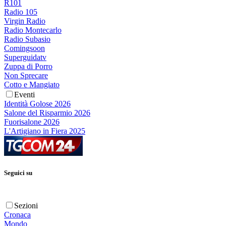
R101
Radio 105
Virgin Radio
Radio Montecarlo
Radio Subasio
Comingsoon
Superguidatv
Zuppa di Porro
Non Sprecare
Cotto e Mangiato
Eventi
Identità Golose 2026
Salone del Risparmio 2026
Fuorisalone 2026
L'Artigiano in Fiera 2025
Seguici su
Sezioni
Cronaca
Mondo