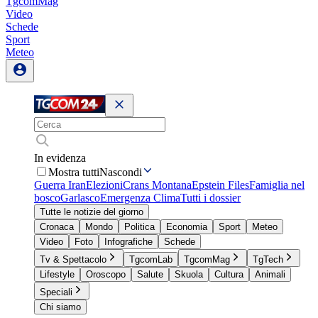
TgcomMag
Video
Schede
Sport
Meteo
In evidenza
Mostra tutti
Nascondi
Guerra Iran
Elezioni
Crans Montana
Epstein Files
Famiglia nel
bosco
Garlasco
Emergenza Clima
Tutti i dossier
Tutte le notizie del giorno
Cronaca
Mondo
Politica
Economia
Sport
Meteo
Video
Foto
Infografiche
Schede
Tv & Spettacolo
TgcomLab
TgcomMag
TgTech
Lifestyle
Oroscopo
Salute
Skuola
Cultura
Animali
Speciali
Chi siamo