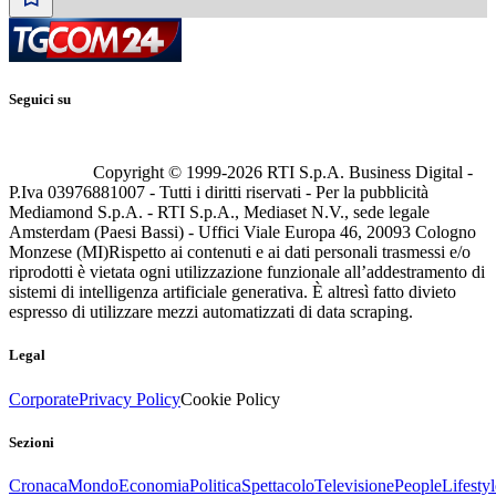
Seguici su
Copyright © 1999-
2026
RTI S.p.A. Business Digital -
P.Iva 03976881007 - Tutti i diritti riservati - Per la pubblicità
Mediamond S.p.A. - RTI S.p.A., Mediaset N.V., sede legale
Amsterdam (Paesi Bassi) - Uffici Viale Europa 46, 20093 Cologno
Monzese (MI)
Rispetto ai contenuti e ai dati personali trasmessi e/o
riprodotti è vietata ogni utilizzazione funzionale all’addestramento di
sistemi di intelligenza artificiale generativa. È altresì fatto divieto
espresso di utilizzare mezzi automatizzati di data scraping.
Legal
Corporate
Privacy Policy
Cookie Policy
Sezioni
Cronaca
Mondo
Economia
Politica
Spettacolo
Televisione
People
Lifestyl