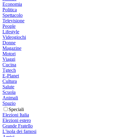
Economia
Politica
Spettacolo
Televisione
People
Lifestyle
Videogiochi
Donne
Magazine
Motori
Viaggi
Cucina
Tgtech
E-Planet
Cultura
Salute
Scuola
Animali
Spazio
Speciali
Elezioni Italia
Elezioni estero
Grande Fratello
L'isola dei famosi
Amici