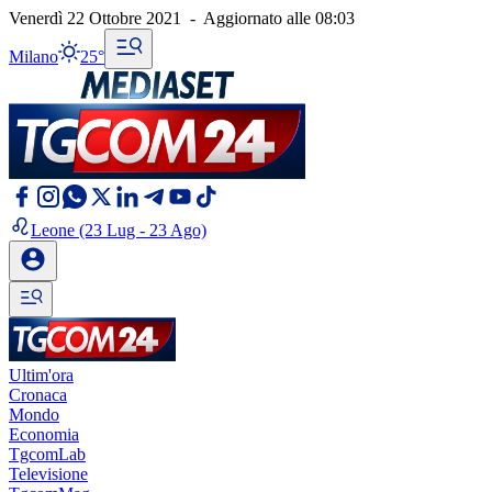
Venerdì 22 Ottobre 2021
-
Aggiornato alle
08:03
Milano
25°
Leone
(23 Lug - 23 Ago)
Ultim'ora
Cronaca
Mondo
Economia
TgcomLab
Televisione