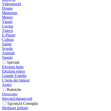
Videogiochi
Donne
Magazine
Motori
Viaggi
Cucina
Tgtech
E-Planet
Cultura
Salute
Scuola
Animali
Spazio
Speciali
Elezioni Italia
Elezioni estero
Grande Fratello
L'isola dei famosi
Amici
Rubriche
Oroscopo
#tgcom24amarcord
Tgcom24 Consiglia
Mediaset Infinity