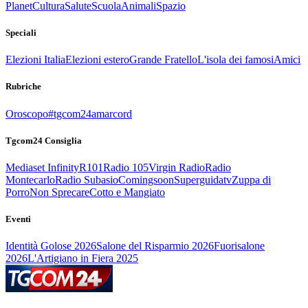
Planet
Cultura
Salute
Scuola
Animali
Spazio
Speciali
Elezioni Italia
Elezioni estero
Grande Fratello
L'isola dei famosi
Amici
Rubriche
Oroscopo
#tgcom24amarcord
Tgcom24 Consiglia
Mediaset Infinity
R101
Radio 105
Virgin Radio
Radio
Montecarlo
Radio Subasio
Comingsoon
Superguidatv
Zuppa di
Porro
Non Sprecare
Cotto e Mangiato
Eventi
Identità Golose 2026
Salone del Risparmio 2026
Fuorisalone
2026
L'Artigiano in Fiera 2025