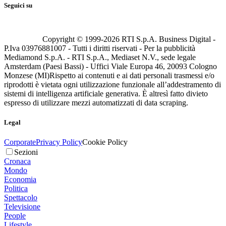
Seguici su
Copyright © 1999-
2026
RTI S.p.A. Business Digital -
P.Iva 03976881007 - Tutti i diritti riservati - Per la pubblicità
Mediamond S.p.A. - RTI S.p.A., Mediaset N.V., sede legale
Amsterdam (Paesi Bassi) - Uffici Viale Europa 46, 20093 Cologno
Monzese (MI)
Rispetto ai contenuti e ai dati personali trasmessi e/o
riprodotti è vietata ogni utilizzazione funzionale all’addestramento di
sistemi di intelligenza artificiale generativa. È altresì fatto divieto
espresso di utilizzare mezzi automatizzati di data scraping.
Legal
Corporate
Privacy Policy
Cookie Policy
Sezioni
Cronaca
Mondo
Economia
Politica
Spettacolo
Televisione
People
Lifestyle