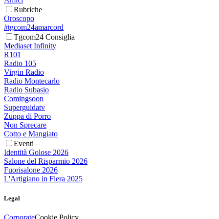
Rubriche
Oroscopo
#tgcom24amarcord
Tgcom24 Consiglia
Mediaset Infinity
R101
Radio 105
Virgin Radio
Radio Montecarlo
Radio Subasio
Comingsoon
Superguidatv
Zuppa di Porro
Non Sprecare
Cotto e Mangiato
Eventi
Identità Golose 2026
Salone del Risparmio 2026
Fuorisalone 2026
L'Artigiano in Fiera 2025
Legal
Corporate
Cookie Policy