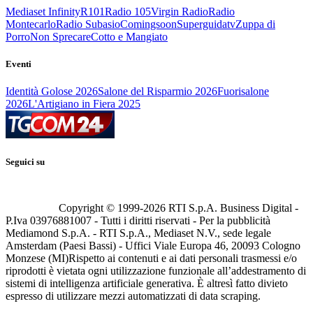
Mediaset Infinity
R101
Radio 105
Virgin Radio
Radio
Montecarlo
Radio Subasio
Comingsoon
Superguidatv
Zuppa di
Porro
Non Sprecare
Cotto e Mangiato
Eventi
Identità Golose 2026
Salone del Risparmio 2026
Fuorisalone
2026
L'Artigiano in Fiera 2025
Seguici su
Copyright © 1999-
2026
RTI S.p.A. Business Digital -
P.Iva 03976881007 - Tutti i diritti riservati - Per la pubblicità
Mediamond S.p.A. - RTI S.p.A., Mediaset N.V., sede legale
Amsterdam (Paesi Bassi) - Uffici Viale Europa 46, 20093 Cologno
Monzese (MI)
Rispetto ai contenuti e ai dati personali trasmessi e/o
riprodotti è vietata ogni utilizzazione funzionale all’addestramento di
sistemi di intelligenza artificiale generativa. È altresì fatto divieto
espresso di utilizzare mezzi automatizzati di data scraping.