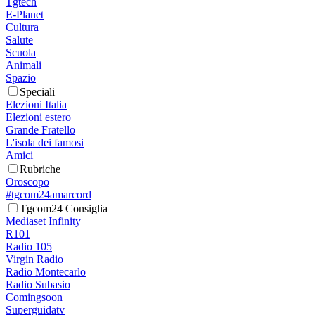
Tgtech
E-Planet
Cultura
Salute
Scuola
Animali
Spazio
Speciali
Elezioni Italia
Elezioni estero
Grande Fratello
L'isola dei famosi
Amici
Rubriche
Oroscopo
#tgcom24amarcord
Tgcom24 Consiglia
Mediaset Infinity
R101
Radio 105
Virgin Radio
Radio Montecarlo
Radio Subasio
Comingsoon
Superguidatv