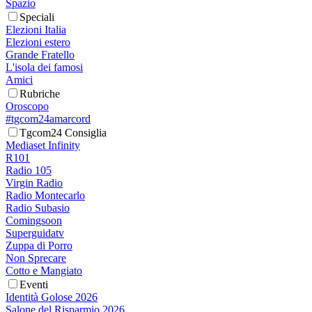
Spazio
Speciali
Elezioni Italia
Elezioni estero
Grande Fratello
L'isola dei famosi
Amici
Rubriche
Oroscopo
#tgcom24amarcord
Tgcom24 Consiglia
Mediaset Infinity
R101
Radio 105
Virgin Radio
Radio Montecarlo
Radio Subasio
Comingsoon
Superguidatv
Zuppa di Porro
Non Sprecare
Cotto e Mangiato
Eventi
Identità Golose 2026
Salone del Risparmio 2026