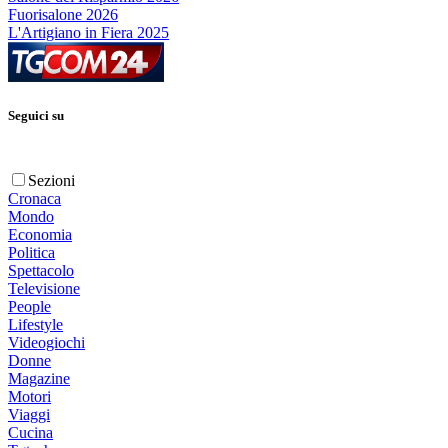
Fuorisalone 2026
L'Artigiano in Fiera 2025
Seguici su
Sezioni
Cronaca
Mondo
Economia
Politica
Spettacolo
Televisione
People
Lifestyle
Videogiochi
Donne
Magazine
Motori
Viaggi
Cucina