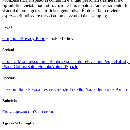
Monzese (MI)
Rispetto ai contenuti e ai dati personali trasmessi e/o
riprodotti è vietata ogni utilizzazione funzionale all’addestramento di
sistemi di intelligenza artificiale generativa. È altresì fatto divieto
espresso di utilizzare mezzi automatizzati di data scraping.
Legal
Corporate
Privacy Policy
Cookie Policy
Sezioni
Cronaca
Mondo
Economia
Politica
Spettacolo
Televisione
People
Lifestyl
Planet
Cultura
Salute
Scuola
Animali
Spazio
Speciali
Elezioni Italia
Elezioni estero
Grande Fratello
L'isola dei famosi
Amici
Rubriche
Oroscopo
#tgcom24amarcord
Tgcom24 Consiglia