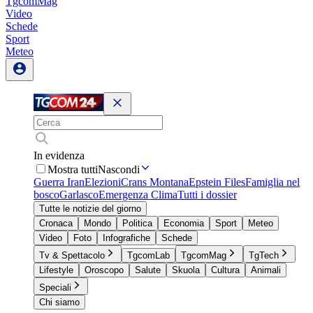
TgcomMag
Video
Schede
Sport
Meteo
In evidenza
Mostra tutti
Nascondi
Guerra Iran
Elezioni
Crans Montana
Epstein Files
Famiglia nel
bosco
Garlasco
Emergenza Clima
Tutti i dossier
Tutte le notizie del giorno
Cronaca
Mondo
Politica
Economia
Sport
Meteo
Video
Foto
Infografiche
Schede
Tv & Spettacolo
TgcomLab
TgcomMag
TgTech
Lifestyle
Oroscopo
Salute
Skuola
Cultura
Animali
Speciali
Chi siamo