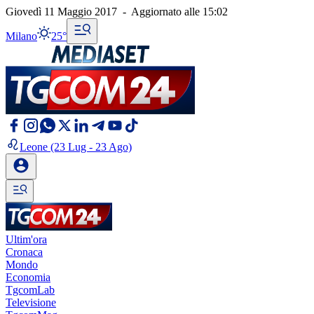
Giovedì 11 Maggio 2017
-
Aggiornato alle
15:02
Milano
25°
Leone
(23 Lug - 23 Ago)
Ultim'ora
Cronaca
Mondo
Economia
TgcomLab
Televisione