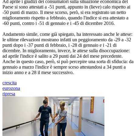
Ad aprile i giudizi dei consumatori sulla situazione economica del
Paese si sono attestati a -51 punti, appunto in (lieve) calo rispetto ai
-50 punti di marzo. Il mese scorso, però, si era registrato un netto
miglioramento rispetto a febbraio, quando l'indice si era attestato a
-60 punti, contro i -51 di gennaio e i -45 di dicembre 2016.
Andamento simile, come già spiegato, ha interessato anche le attese:
le ultime rilevazioni mostrano infatti un peggioramento da -29 a -32
punti dopo i -37 punti di febbraio, i -28 di gennaio e i -21 di
dicembre. In miglioramento, invece, le attese sulla disoccupazione:
ad aprile l'indice è salito a 29 punti dai 24 del mese precedente.
Anche in questo caso, però, si può percepire una sorta di sfiducia: da
gennaio a marzo l'indice è sempre sceso attestandosi a 34 punti a
inizio anno e a 28 il mese successivo.
crescita
eurozona
ripresa