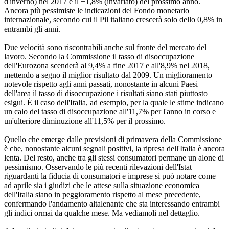
d'inverno) nel 2017 e il +1,8% (invariato) del prossimo anno.
Ancora più pessimiste le indicazioni del Fondo monetario
internazionale, secondo cui il Pil italiano crescerà solo dello 0,8% in
entrambi gli anni.
Due velocità sono riscontrabili anche sul fronte del mercato del
lavoro. Secondo la Commissione il tasso di disoccupazione
dell'Eurozona scenderà al 9,4% a fine 2017 e all'8,9% nel 2018,
mettendo a segno il miglior risultato dal 2009. Un miglioramento
notevole rispetto agli anni passati, nonostante in alcuni Paesi
dell'area il tasso di disoccupazione i risultati siano stati piuttosto
esigui. È il caso dell'Italia, ad esempio, per la quale le stime indicano
un calo del tasso di disoccupazione all'11,7% per l'anno in corso e
un'ulteriore diminuzione all'11,5% per il prossimo.
Quello che emerge dalle previsioni di primavera della Commissione
è che, nonostante alcuni segnali positivi, la ripresa dell'Italia è ancora
lenta. Del resto, anche tra gli stessi consumatori permane un alone di
pessimismo. Osservando le più recenti rilevazioni dell'Istat
riguardanti la fiducia di consumatori e imprese si può notare come
ad aprile sia i giudizi che le attese sulla situazione economica
dell'Italia siano in peggioramento rispetto al mese precedente,
confermando l'andamento altalenante che sta interessando entrambi
gli indici ormai da qualche mese. Ma vediamoli nel dettaglio.