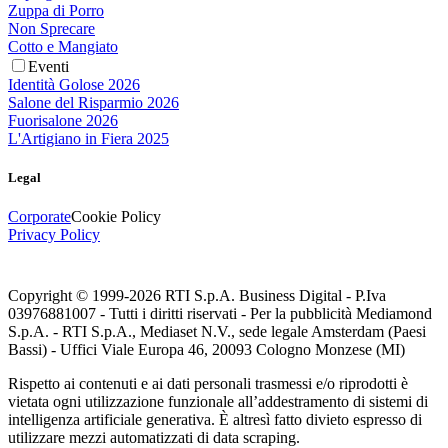
Zuppa di Porro
Non Sprecare
Cotto e Mangiato
Eventi
Identità Golose 2026
Salone del Risparmio 2026
Fuorisalone 2026
L'Artigiano in Fiera 2025
Legal
Corporate
Cookie Policy
Privacy Policy
Copyright © 1999-
2026
RTI S.p.A. Business Digital - P.Iva
03976881007 - Tutti i diritti riservati - Per la pubblicità Mediamond
S.p.A. - RTI S.p.A., Mediaset N.V., sede legale Amsterdam (Paesi
Bassi) - Uffici Viale Europa 46, 20093 Cologno Monzese (MI)
Rispetto ai contenuti e ai dati personali trasmessi e/o riprodotti è
vietata ogni utilizzazione funzionale all’addestramento di sistemi di
intelligenza artificiale generativa. È altresì fatto divieto espresso di
utilizzare mezzi automatizzati di data scraping.