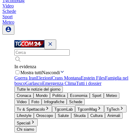
TgcomMag
Video
Schede
Sport
Meteo
In evidenza
Mostra tutti
Nascondi
Guerra Iran
Elezioni
Crans Montana
Epstein Files
Famiglia nel
bosco
Garlasco
Emergenza Clima
Tutti i dossier
Tutte le notizie del giorno
Cronaca
Mondo
Politica
Economia
Sport
Meteo
Video
Foto
Infografiche
Schede
Tv & Spettacolo
TgcomLab
TgcomMag
TgTech
Lifestyle
Oroscopo
Salute
Skuola
Cultura
Animali
Speciali
Chi siamo