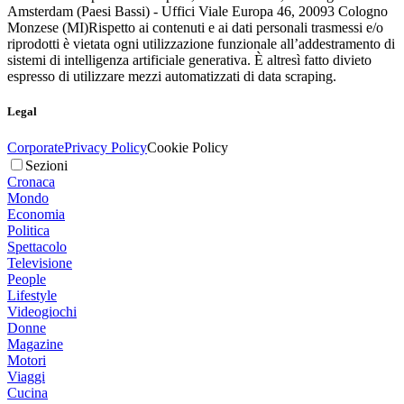
Amsterdam (Paesi Bassi) - Uffici Viale Europa 46, 20093 Cologno
Monzese (MI)
Rispetto ai contenuti e ai dati personali trasmessi e/o
riprodotti è vietata ogni utilizzazione funzionale all’addestramento di
sistemi di intelligenza artificiale generativa. È altresì fatto divieto
espresso di utilizzare mezzi automatizzati di data scraping.
Legal
Corporate
Privacy Policy
Cookie Policy
Sezioni
Cronaca
Mondo
Economia
Politica
Spettacolo
Televisione
People
Lifestyle
Videogiochi
Donne
Magazine
Motori
Viaggi
Cucina