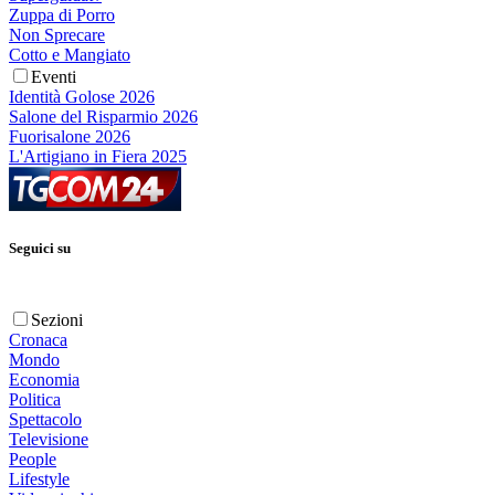
Zuppa di Porro
Non Sprecare
Cotto e Mangiato
Eventi
Identità Golose 2026
Salone del Risparmio 2026
Fuorisalone 2026
L'Artigiano in Fiera 2025
Seguici su
Sezioni
Cronaca
Mondo
Economia
Politica
Spettacolo
Televisione
People
Lifestyle