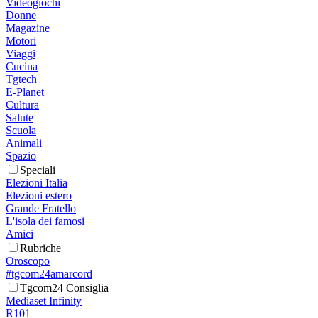
Videogiochi
Donne
Magazine
Motori
Viaggi
Cucina
Tgtech
E-Planet
Cultura
Salute
Scuola
Animali
Spazio
Speciali
Elezioni Italia
Elezioni estero
Grande Fratello
L'isola dei famosi
Amici
Rubriche
Oroscopo
#tgcom24amarcord
Tgcom24 Consiglia
Mediaset Infinity
R101