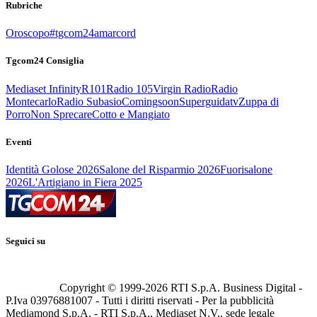
Rubriche
Oroscopo
#tgcom24amarcord
Tgcom24 Consiglia
Mediaset Infinity
R101
Radio 105
Virgin Radio
Radio
Montecarlo
Radio Subasio
Comingsoon
Superguidatv
Zuppa di
Porro
Non Sprecare
Cotto e Mangiato
Eventi
Identità Golose 2026
Salone del Risparmio 2026
Fuorisalone
2026
L'Artigiano in Fiera 2025
Seguici su
Copyright © 1999-
2026
RTI S.p.A. Business Digital -
P.Iva 03976881007 - Tutti i diritti riservati - Per la pubblicità
Mediamond S.p.A. - RTI S.p.A., Mediaset N.V., sede legale