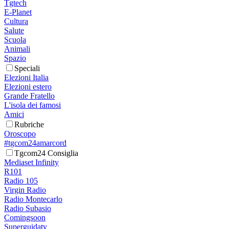
Tgtech
E-Planet
Cultura
Salute
Scuola
Animali
Spazio
Speciali
Elezioni Italia
Elezioni estero
Grande Fratello
L'isola dei famosi
Amici
Rubriche
Oroscopo
#tgcom24amarcord
Tgcom24 Consiglia
Mediaset Infinity
R101
Radio 105
Virgin Radio
Radio Montecarlo
Radio Subasio
Comingsoon
Superguidatv