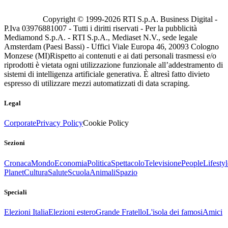
Copyright © 1999-
2026
RTI S.p.A. Business Digital -
P.Iva 03976881007 - Tutti i diritti riservati - Per la pubblicità
Mediamond S.p.A. - RTI S.p.A., Mediaset N.V., sede legale
Amsterdam (Paesi Bassi) - Uffici Viale Europa 46, 20093 Cologno
Monzese (MI)
Rispetto ai contenuti e ai dati personali trasmessi e/o
riprodotti è vietata ogni utilizzazione funzionale all’addestramento di
sistemi di intelligenza artificiale generativa. È altresì fatto divieto
espresso di utilizzare mezzi automatizzati di data scraping.
Legal
Corporate
Privacy Policy
Cookie Policy
Sezioni
Cronaca
Mondo
Economia
Politica
Spettacolo
Televisione
People
Lifestyl
Planet
Cultura
Salute
Scuola
Animali
Spazio
Speciali
Elezioni Italia
Elezioni estero
Grande Fratello
L'isola dei famosi
Amici