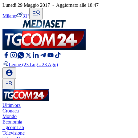
Lunedì 29 Maggio 2017
-
Aggiornato alle
18:47
Milano
31°
Leone
(23 Lug - 23 Ago)
Ultim'ora
Cronaca
Mondo
Economia
TgcomLab
Televisione