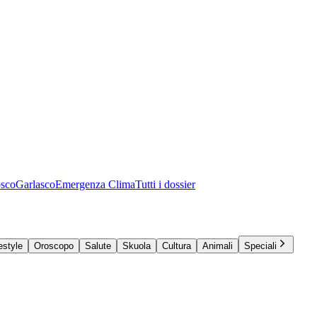
osco
Garlasco
Emergenza Clima
Tutti i dossier
estyle
Oroscopo
Salute
Skuola
Cultura
Animali
Speciali