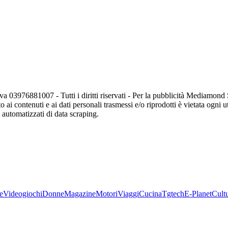
va 03976881007 - Tutti i diritti riservati - Per la pubblicità Mediamon
o ai contenuti e ai dati personali trasmessi e/o riprodotti è vietata ogni 
zi automatizzati di data scraping.
e
Videogiochi
Donne
Magazine
Motori
Viaggi
Cucina
Tgtech
E-Planet
Cult