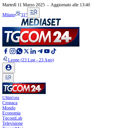
Martedì 11 Marzo 2025
-
Aggiornato alle
13:40
Milano
31°
Leone
(23 Lug - 23 Ago)
Ultim'ora
Cronaca
Mondo
Economia
TgcomLab
Televisione