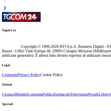
Seguici su
Copyright © 1999-
2026
RTI S.p.A. Business Digital - P.I
Bassi) - Uffici Viale Europa 46, 20093 Cologno Monzese (MI)
Rispett
artificiale generativa. È altresì fatto divieto espresso di utilizzare mez
Legal
Corporate
Privacy Policy
Cookie Policy
Sezioni
Cronaca
Mondo
Economia
Politica
Spettacolo
Televisione
People
Lifestyl
Speciali