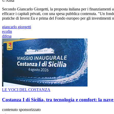
© Ansa
Secondo Giancarlo Giorgetti, la proposta italiana per i finanziamenti al
efficace i capitali privati, con una spesa pubblica contenuta. "Un fondo 
pratiche di Invest Eu e prima del Fondo europeo per gli investimenti str
giancarlo giorgetti
ecofin
difesa
LE VOCI DEL COSTANZA
Costanza I di Sicilia, tra tecnologia e comfort: la nav
contenuto sponsorizzato