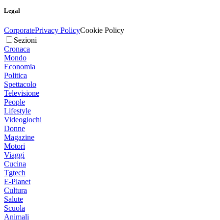
Legal
Corporate
Privacy Policy
Cookie Policy
Sezioni
Cronaca
Mondo
Economia
Politica
Spettacolo
Televisione
People
Lifestyle
Videogiochi
Donne
Magazine
Motori
Viaggi
Cucina
Tgtech
E-Planet
Cultura
Salute
Scuola
Animali