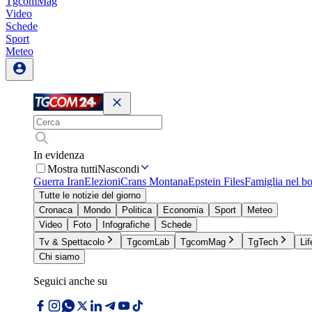
TgcomMag
Video
Schede
Sport
Meteo
In evidenza
Mostra tutti
Nascondi
Guerra Iran
Elezioni
Crans Montana
Epstein Files
Famiglia nel b
Tutte le notizie del giorno
Cronaca
Mondo
Politica
Economia
Sport
Meteo
Video
Foto
Infografiche
Schede
Tv & Spettacolo
TgcomLab
TgcomMag
TgTech
Lif
Chi siamo
Seguici anche su