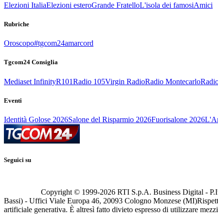
Elezioni Italia
Elezioni estero
Grande Fratello
L'isola dei famosi
Amici
Rubriche
Oroscopo
#tgcom24amarcord
Tgcom24 Consiglia
Mediaset Infinity
R101
Radio 105
Virgin Radio
Radio Montecarlo
Radio
Eventi
Identità Golose 2026
Salone del Risparmio 2026
Fuorisalone 2026
L'Ar
Seguici su
Copyright © 1999-
2026
RTI S.p.A. Business Digital - P.I
Bassi) - Uffici Viale Europa 46, 20093 Cologno Monzese (MI)
Rispett
artificiale generativa. È altresì fatto divieto espresso di utilizzare mez