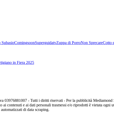
 Subasio
Comingsoon
Superguidatv
Zuppa di Porro
Non Sprecare
Cotto 
tigiano in Fiera 2025
va 03976881007 - Tutti i diritti riservati - Per la pubblicità Mediamon
o ai contenuti e ai dati personali trasmessi e/o riprodotti è vietata ogni 
zi automatizzati di data scraping.