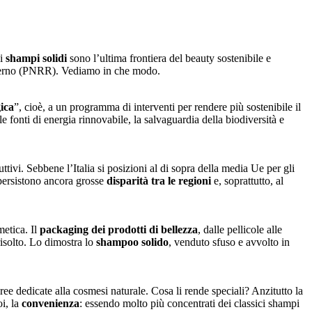
li
shampi solidi
sono l’ultima frontiera del beauty sostenibile e
rno (PNRR). Vediamo in che modo.
gica
”, cioè, a un programma di interventi per rendere più sostenibile il
e fonti di energia rinnovabile, la salvaguardia della biodiversità e
ttivi. Sebbene l’Italia si posizioni al di sopra della media Ue per gli
, persistono ancora grosse
disparità tra le regioni
e, soprattutto, al
metica. Il
packaging dei prodotti di bellezza
, dalle pellicole alle
risolto. Lo dimostra lo
shampoo solido
, venduto sfuso e avvolto in
ee dedicate alla cosmesi naturale. Cosa li rende speciali? Anzitutto la
oi, la
convenienza
: essendo molto più concentrati dei classici shampi