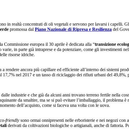
 in realtà concentrati di oli vegetali e servono per lavarsi i capelli. G
verde
promossa dal
Piano Nazionale di Ripresa e Resilienza
del Gove
 Commissione europea il 30 aprile è dedicata alla “
transizione ecolo
arie, in parte già intraprese e da potenziare, come gli investimenti nell
lle risorse idriche.
a rendere ancora più capillare ed efficiente all’interno dei sistemi produ
e al 17,7% nel 2017 e un tasso di riciclaggio dei rifiuti urbani del 49,8%
alle industrie e che già da alcuni anni trovano terreno fertile nella cos
 inquinante da smaltire, ma se si può evitare l’imballaggio, il problema è 
 momento dell’acquisto, come si faceva una volta con le uova.
co-friendly
sono ormai onnipresenti nelle erboristerie e nei negozi con ar
tali
derivati da coltivazioni biologiche o artigianali, anche di fattoria. P