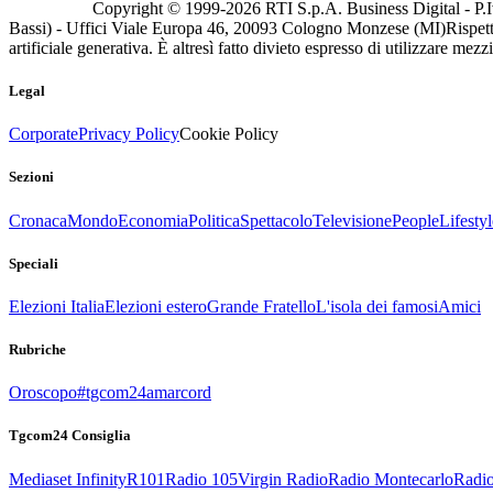
Copyright © 1999-
2026
RTI S.p.A. Business Digital - P.I
Bassi) - Uffici Viale Europa 46, 20093 Cologno Monzese (MI)
Rispett
artificiale generativa. È altresì fatto divieto espresso di utilizzare mez
Legal
Corporate
Privacy Policy
Cookie Policy
Sezioni
Cronaca
Mondo
Economia
Politica
Spettacolo
Televisione
People
Lifestyl
Speciali
Elezioni Italia
Elezioni estero
Grande Fratello
L'isola dei famosi
Amici
Rubriche
Oroscopo
#tgcom24amarcord
Tgcom24 Consiglia
Mediaset Infinity
R101
Radio 105
Virgin Radio
Radio Montecarlo
Radio