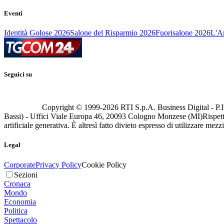
Eventi
Identità Golose 2026
Salone del Risparmio 2026
Fuorisalone 2026
L'Ar
Seguici su
Copyright © 1999-
2026
RTI S.p.A. Business Digital - P.I
Bassi) - Uffici Viale Europa 46, 20093 Cologno Monzese (MI)
Rispett
artificiale generativa. È altresì fatto divieto espresso di utilizzare mez
Legal
Corporate
Privacy Policy
Cookie Policy
Sezioni
Cronaca
Mondo
Economia
Politica
Spettacolo