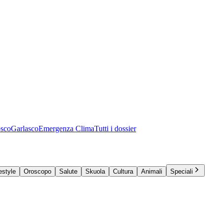
osco
Garlasco
Emergenza Clima
Tutti i dossier
estyle
Oroscopo
Salute
Skuola
Cultura
Animali
Speciali