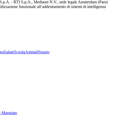
d S.p.A. - RTI S.p.A., Mediaset N.V., sede legale Amsterdam (Paesi
utilizzazione funzionale all’addestramento di sistemi di intelligenza
ura
Salute
Scuola
Animali
Spazio
e Mangiato