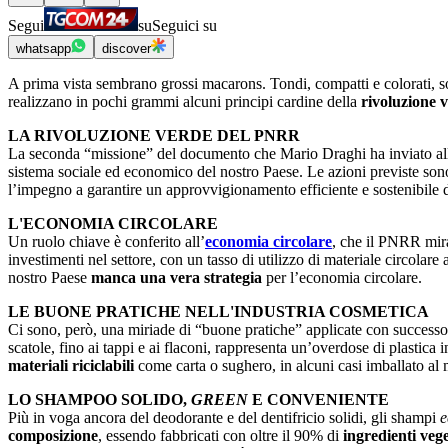
Segui
su
Seguici su
whatsapp
discover
A prima vista sembrano grossi macarons. Tondi, compatti e colorati, sono
realizzano in pochi grammi alcuni principi cardine della
rivoluzione 
LA RIVOLUZIONE VERDE DEL PNRR
La seconda “missione” del documento che Mario Draghi ha inviato alla
sistema sociale ed economico del nostro Paese. Le azioni previste sono v
l’impegno a garantire un approvvigionamento efficiente e sostenibile de
L'ECONOMIA CIRCOLARE
Un ruolo chiave è conferito all’
economia circolare
, che il PNRR mira 
investimenti nel settore, con un tasso di utilizzo di materiale circolar
nostro Paese
manca una vera strategia
per l’economia circolare.
LE BUONE PRATICHE NELL'INDUSTRIA COSMETICA
Ci sono, però, una miriade di “buone pratiche” applicate con successo d
scatole, fino ai tappi e ai flaconi, rappresenta un’overdose di plastica
materiali riciclabili
come carta o sughero, in alcuni casi imballato al
LO SHAMPOO SOLIDO,
GREEN
E CONVENIENTE
Più in voga ancora del deodorante e del dentifricio solidi, gli shampi
e
composizione
, essendo fabbricati con oltre il 90% di
ingredienti vege