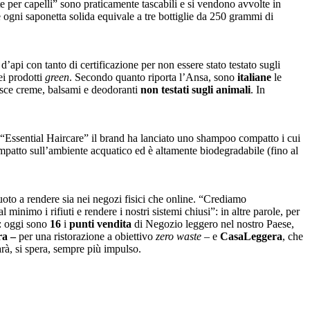
 per capelli” sono praticamente tascabili e si vendono avvolte in
e ogni saponetta solida equivale a tre bottiglie da 250 grammi di
d’api con tanto di certificazione per non essere stato testato sugli
ei prodotti
green
. Secondo quanto riporta l’Ansa, sono
italiane
le
sce creme, balsami e deodoranti
non testati sugli animali
. In
a “Essential Haircare” il brand ha lanciato uno shampoo compatto i cui
’impatto sull’ambiente acquatico ed è altamente biodegradabile (fino al
 vuoto a rendere sia nei negozi fisici che online. “Crediamo
 minimo i rifiuti e rendere i nostri sistemi chiusi”: in altre parole, per
a: oggi sono
16
i
punti vendita
di Negozio leggero nel nostro Paese,
ra –
per una ristorazione a obiettivo
zero waste –
e
CasaLeggera
, che
arà, si spera, sempre più impulso.