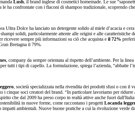
comanda
Lush
, il brand inglese di cosmetici homemade. Le sue “saponette
nda le ha confrontate con i flaconi di shampoo tradizionale, scoprendo ch
inea Ultra Dolce ha lanciato un detergente solido al miele d’acacia e cera 
hampi solidi, particolarmente attente alle origini e alle caratteristiche d
ler ricevere sempre più informazioni su ciò che acquista e
il 72%
preferi
 Gran Bretagna il 79%.
nes
, company da sempre orientata al rispetto dell’ambiente. Per la line
per tutti i tipi di capello. La formulazione, spiega l’azienda, “abbatte l
leggero
, società specializzata nella rivendita dei prodotti sfusi o con il
 i cinque soci creatori del brand. “In particolare lavoriamo per ridurre al
spirito che dal 2009 ha preso corpo in realtà attive anche fuori dall'Itali
 sostenibilità in nuove forme, come raccontano i progetti
Locanda legge
do impatti ambientali. Nuove buone pratiche a cui la rivoluzione verde d