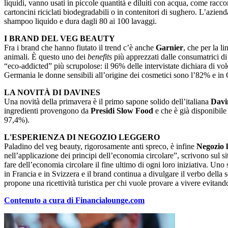
liquidi, vanno usati in piccole quantità e diluiti con acqua, come rac
cartoncini riciclati biodegradabili o in contenitori di sughero. L’azie
shampoo liquido e dura dagli 80 ai 100 lavaggi.
I BRAND DEL VEG BEAUTY
Fra i brand che hanno fiutato il trend c’è anche
Garnier
, che per la l
animali. È questo uno dei
benefits
più apprezzati dalle consumatrici di s
“eco-addicted” più scrupolose: il 96% delle intervistate dichiara di vo
Germania le donne sensibili all’origine dei cosmetici sono l’82% e in
LA NOVITÀ DI DAVINES
Una novità della primavera è il primo sapone solido dell’italiana
Davi
ingredienti provengono da
Presidi Slow Food
e che è già disponibile 
97,4%).
L'ESPERIENZA DI NEGOZIO LEGGERO
Paladino del veg beauty, rigorosamente anti spreco, è infine
Negozio 
nell’applicazione dei principi dell’economia circolare”, scrivono sul sito
fare dell’economia circolare il fine ultimo di ogni loro iniziativa. Uno 
in Francia e in Svizzera e il brand continua a divulgare il verbo della
propone una ricettività turistica per chi vuole provare a vivere evitan
Contenuto a cura di Financialounge.com