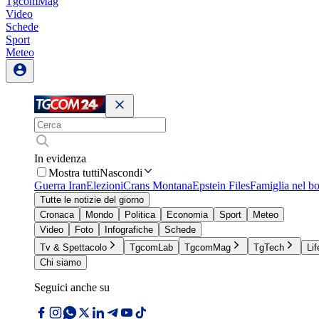
TgcomMag
Video
Schede
Sport
Meteo
In evidenza
Mostra tutti
Nascondi
Guerra Iran
Elezioni
Crans Montana
Epstein Files
Famiglia nel b
Tutte le notizie del giorno
Cronaca
Mondo
Politica
Economia
Sport
Meteo
Video
Foto
Infografiche
Schede
Tv & Spettacolo
TgcomLab
TgcomMag
TgTech
Lif
Chi siamo
Seguici anche su