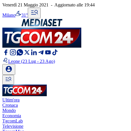
Venerdì 21 Maggio 2021
-
Aggiornato alle
19:44
Milano
31°
Leone
(23 Lug - 23 Ago)
Ultim'ora
Cronaca
Mondo
Economia
TgcomLab
Televisione