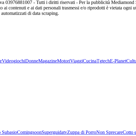
va 03976881007 - Tutti i diritti riservati - Per la pubblicità Mediamon
o ai contenuti e ai dati personali trasmessi e/o riprodotti è vietata ogni 
zi automatizzati di data scraping.
e
Videogiochi
Donne
Magazine
Motori
Viaggi
Cucina
Tgtech
E-Planet
Cult
 Subasio
Comingsoon
Superguidatv
Zuppa di Porro
Non Sprecare
Cotto 