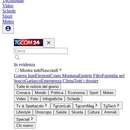
TgcomMag
Video
Schede
Sport
Meteo
In evidenza
Mostra tutti
Nascondi
Guerra Iran
Elezioni
Crans Montana
Epstein Files
Famiglia nel
bosco
Garlasco
Emergenza Clima
Tutti i dossier
Tutte le notizie del giorno
Cronaca
Mondo
Politica
Economia
Sport
Meteo
Video
Foto
Infografiche
Schede
Tv & Spettacolo
TgcomLab
TgcomMag
TgTech
Lifestyle
Oroscopo
Salute
Skuola
Cultura
Animali
Speciali
Chi siamo