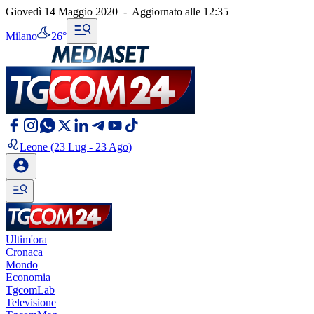
Giovedì 14 Maggio 2020
-
Aggiornato alle
12:35
Milano
26°
Leone
(23 Lug - 23 Ago)
Ultim'ora
Cronaca
Mondo
Economia
TgcomLab
Televisione