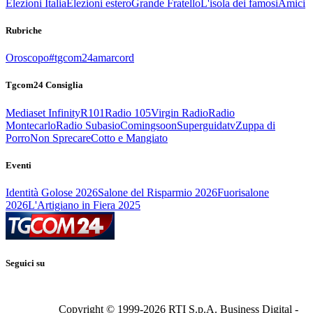
Elezioni Italia
Elezioni estero
Grande Fratello
L'isola dei famosi
Amici
Rubriche
Oroscopo
#tgcom24amarcord
Tgcom24 Consiglia
Mediaset Infinity
R101
Radio 105
Virgin Radio
Radio
Montecarlo
Radio Subasio
Comingsoon
Superguidatv
Zuppa di
Porro
Non Sprecare
Cotto e Mangiato
Eventi
Identità Golose 2026
Salone del Risparmio 2026
Fuorisalone
2026
L'Artigiano in Fiera 2025
Seguici su
Copyright © 1999-
2026
RTI S.p.A. Business Digital -