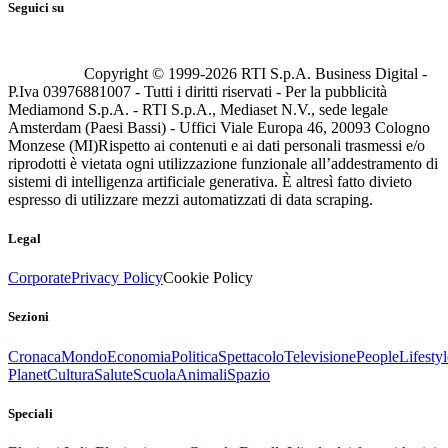
Seguici su
Copyright © 1999-
2026
RTI S.p.A. Business Digital -
P.Iva 03976881007 - Tutti i diritti riservati - Per la pubblicità
Mediamond S.p.A. - RTI S.p.A., Mediaset N.V., sede legale
Amsterdam (Paesi Bassi) - Uffici Viale Europa 46, 20093 Cologno
Monzese (MI)
Rispetto ai contenuti e ai dati personali trasmessi e/o
riprodotti è vietata ogni utilizzazione funzionale all’addestramento di
sistemi di intelligenza artificiale generativa. È altresì fatto divieto
espresso di utilizzare mezzi automatizzati di data scraping.
Legal
Corporate
Privacy Policy
Cookie Policy
Sezioni
Cronaca
Mondo
Economia
Politica
Spettacolo
Televisione
People
Lifestyl
Planet
Cultura
Salute
Scuola
Animali
Spazio
Speciali