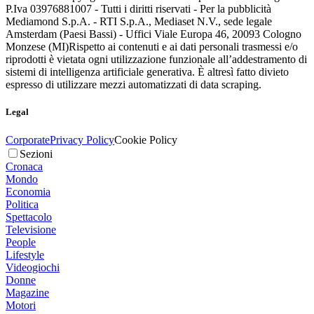
P.Iva 03976881007 - Tutti i diritti riservati - Per la pubblicità
Mediamond S.p.A. - RTI S.p.A., Mediaset N.V., sede legale
Amsterdam (Paesi Bassi) - Uffici Viale Europa 46, 20093 Cologno
Monzese (MI)
Rispetto ai contenuti e ai dati personali trasmessi e/o
riprodotti è vietata ogni utilizzazione funzionale all’addestramento di
sistemi di intelligenza artificiale generativa. È altresì fatto divieto
espresso di utilizzare mezzi automatizzati di data scraping.
Legal
Corporate
Privacy Policy
Cookie Policy
Sezioni
Cronaca
Mondo
Economia
Politica
Spettacolo
Televisione
People
Lifestyle
Videogiochi
Donne
Magazine
Motori