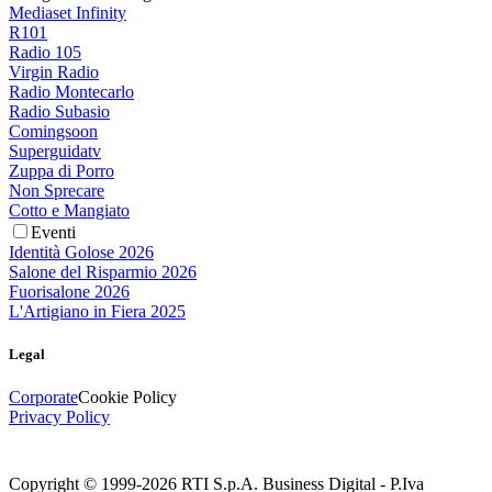
Mediaset Infinity
R101
Radio 105
Virgin Radio
Radio Montecarlo
Radio Subasio
Comingsoon
Superguidatv
Zuppa di Porro
Non Sprecare
Cotto e Mangiato
Eventi
Identità Golose 2026
Salone del Risparmio 2026
Fuorisalone 2026
L'Artigiano in Fiera 2025
Legal
Corporate
Cookie Policy
Privacy Policy
Copyright © 1999-
2026
RTI S.p.A. Business Digital - P.Iva