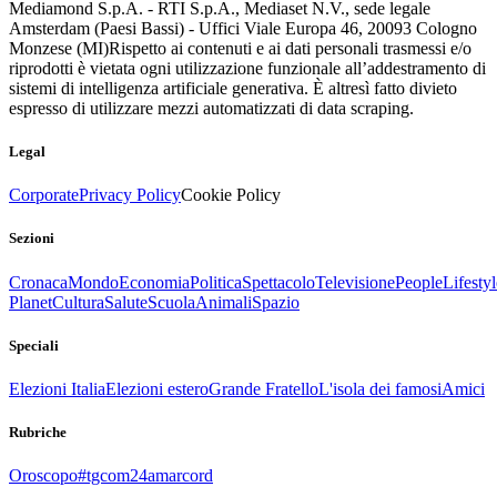
Mediamond S.p.A. - RTI S.p.A., Mediaset N.V., sede legale
Amsterdam (Paesi Bassi) - Uffici Viale Europa 46, 20093 Cologno
Monzese (MI)
Rispetto ai contenuti e ai dati personali trasmessi e/o
riprodotti è vietata ogni utilizzazione funzionale all’addestramento di
sistemi di intelligenza artificiale generativa. È altresì fatto divieto
espresso di utilizzare mezzi automatizzati di data scraping.
Legal
Corporate
Privacy Policy
Cookie Policy
Sezioni
Cronaca
Mondo
Economia
Politica
Spettacolo
Televisione
People
Lifestyl
Planet
Cultura
Salute
Scuola
Animali
Spazio
Speciali
Elezioni Italia
Elezioni estero
Grande Fratello
L'isola dei famosi
Amici
Rubriche
Oroscopo
#tgcom24amarcord