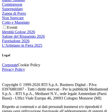
Comingsoon
Superguidatv
Zuppa di Porro
Non Sprecare
Cotto e Mangiato
Eventi
Identità Golose 2026
Salone del Risparmio 2026
Fuorisalone 2026
L'Artigiano in Fiera 2025
Legal
Corporate
Cookie Policy
Privacy Policy
Copyright © 1999-
2026
RTI S.p.A. Business Digital - P.Iva
03976881007 - Tutti i diritti riservati - Per la pubblicità Mediamond
S.p.A. - RTI S.p.A., Mediaset N.V., sede legale Amsterdam (Paesi
Bassi) - Uffici Viale Europa 46, 20093 Cologno Monzese (MI)
Rispetto ai contenuti e ai dati personali trasmessi e/o riprodotti è
vietata ogni utilizzazione funzionale all’addestramento di sistemi di