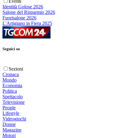
Eventi
Identità Golose 2026
Salone del Risparmio 2026
Fuorisalone 2026
L'Artigiano in Fiera 2025
Seguici su
Sezioni
Cronaca
Mondo
Economia
Politica
Spettacolo
Televisione
People
Lifestyle
Videogiochi
Donne
Magazine
Motori