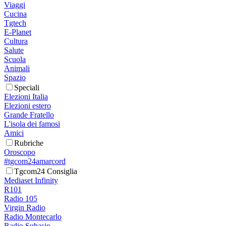
Viaggi
Cucina
Tgtech
E-Planet
Cultura
Salute
Scuola
Animali
Spazio
Speciali
Elezioni Italia
Elezioni estero
Grande Fratello
L'isola dei famosi
Amici
Rubriche
Oroscopo
#tgcom24amarcord
Tgcom24 Consiglia
Mediaset Infinity
R101
Radio 105
Virgin Radio
Radio Montecarlo
Radio Subasio