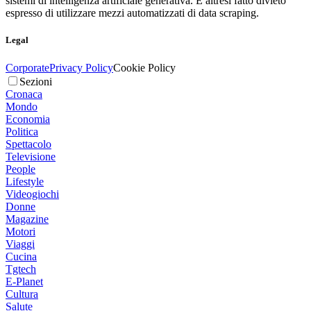
sistemi di intelligenza artificiale generativa. È altresì fatto divieto
espresso di utilizzare mezzi automatizzati di data scraping.
Legal
Corporate
Privacy Policy
Cookie Policy
Sezioni
Cronaca
Mondo
Economia
Politica
Spettacolo
Televisione
People
Lifestyle
Videogiochi
Donne
Magazine
Motori
Viaggi
Cucina
Tgtech
E-Planet
Cultura
Salute