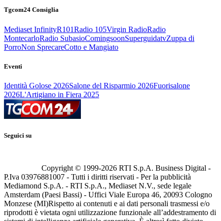
Tgcom24 Consiglia
Mediaset Infinity
R101
Radio 105
Virgin Radio
Radio
Montecarlo
Radio Subasio
Comingsoon
Superguidatv
Zuppa di
Porro
Non Sprecare
Cotto e Mangiato
Eventi
Identità Golose 2026
Salone del Risparmio 2026
Fuorisalone
2026
L'Artigiano in Fiera 2025
Seguici su
Copyright © 1999-
2026
RTI S.p.A. Business Digital -
P.Iva 03976881007 - Tutti i diritti riservati - Per la pubblicità
Mediamond S.p.A. - RTI S.p.A., Mediaset N.V., sede legale
Amsterdam (Paesi Bassi) - Uffici Viale Europa 46, 20093 Cologno
Monzese (MI)
Rispetto ai contenuti e ai dati personali trasmessi e/o
riprodotti è vietata ogni utilizzazione funzionale all’addestramento di