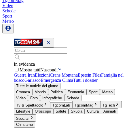
TgcomMag
Video
Schede
Sport
Meteo
In evidenza
Mostra tutti
Nascondi
Guerra Iran
Elezioni
Crans Montana
Epstein Files
Famiglia nel
bosco
Garlasco
Emergenza Clima
Tutti i dossier
Tutte le notizie del giorno
Cronaca
Mondo
Politica
Economia
Sport
Meteo
Video
Foto
Infografiche
Schede
Tv & Spettacolo
TgcomLab
TgcomMag
TgTech
Lifestyle
Oroscopo
Salute
Skuola
Cultura
Animali
Speciali
Chi siamo