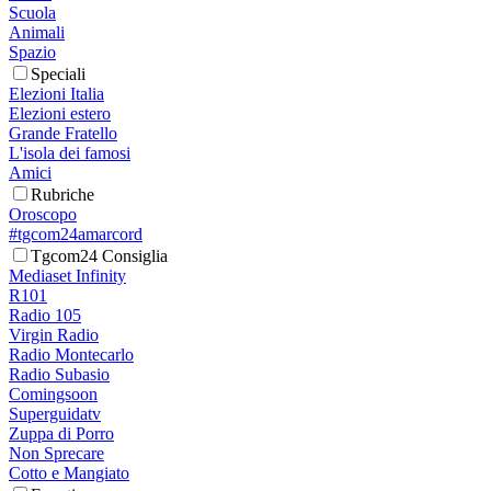
Scuola
Animali
Spazio
Speciali
Elezioni Italia
Elezioni estero
Grande Fratello
L'isola dei famosi
Amici
Rubriche
Oroscopo
#tgcom24amarcord
Tgcom24 Consiglia
Mediaset Infinity
R101
Radio 105
Virgin Radio
Radio Montecarlo
Radio Subasio
Comingsoon
Superguidatv
Zuppa di Porro
Non Sprecare
Cotto e Mangiato