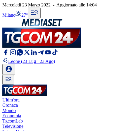
Mercoledì 23 Marzo 2022
-
Aggiornato alle
14:04
Milano
27°
Leone
(23 Lug - 23 Ago)
Ultim'ora
Cronaca
Mondo
Economia
TgcomLab
Televisione