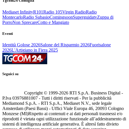
Tgcom24 Consiglia
Mediaset Infinity
R101
Radio 105
Virgin Radio
Radio
Montecarlo
Radio Subasio
Comingsoon
Superguidatv
Zuppa di
Porro
Non Sprecare
Cotto e Mangiato
Eventi
Identità Golose 2026
Salone del Risparmio 2026
Fuorisalone
2026
L'Artigiano in Fiera 2025
Seguici su
Copyright © 1999-
2026
RTI S.p.A. Business Digital -
P.Iva 03976881007 - Tutti i diritti riservati - Per la pubblicità
Mediamond S.p.A. - RTI S.p.A., Mediaset N.V., sede legale
Amsterdam (Paesi Bassi) - Uffici Viale Europa 46, 20093 Cologno
Monzese (MI)
Rispetto ai contenuti e ai dati personali trasmessi e/o
riprodotti è vietata ogni utilizzazione funzionale all’addestramento di
sistemi di intelligenza artificiale generativa. È altresì fatto divieto