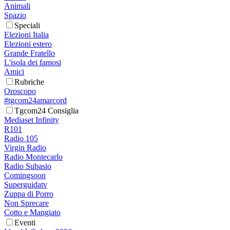
Animali
Spazio
Speciali
Elezioni Italia
Elezioni estero
Grande Fratello
L'isola dei famosi
Amici
Rubriche
Oroscopo
#tgcom24amarcord
Tgcom24 Consiglia
Mediaset Infinity
R101
Radio 105
Virgin Radio
Radio Montecarlo
Radio Subasio
Comingsoon
Superguidatv
Zuppa di Porro
Non Sprecare
Cotto e Mangiato
Eventi