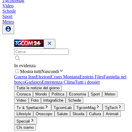
TgcomMag
Video
Schede
Sport
Meteo
In evidenza
Mostra tutti
Nascondi
Guerra Iran
Elezioni
Crans Montana
Epstein Files
Famiglia nel
bosco
Garlasco
Emergenza Clima
Tutti i dossier
Tutte le notizie del giorno
Cronaca
Mondo
Politica
Economia
Sport
Meteo
Video
Foto
Infografiche
Schede
Tv & Spettacolo
TgcomLab
TgcomMag
TgTech
Lifestyle
Oroscopo
Salute
Skuola
Cultura
Animali
Speciali
Chi siamo