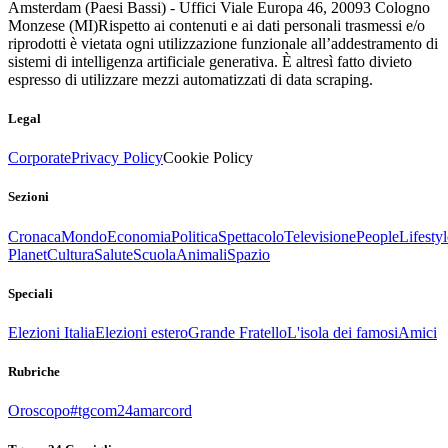
Amsterdam (Paesi Bassi) - Uffici Viale Europa 46, 20093 Cologno
Monzese (MI)
Rispetto ai contenuti e ai dati personali trasmessi e/o
riprodotti è vietata ogni utilizzazione funzionale all’addestramento di
sistemi di intelligenza artificiale generativa. È altresì fatto divieto
espresso di utilizzare mezzi automatizzati di data scraping.
Legal
Corporate
Privacy Policy
Cookie Policy
Sezioni
Cronaca
Mondo
Economia
Politica
Spettacolo
Televisione
People
Lifestyl
Planet
Cultura
Salute
Scuola
Animali
Spazio
Speciali
Elezioni Italia
Elezioni estero
Grande Fratello
L'isola dei famosi
Amici
Rubriche
Oroscopo
#tgcom24amarcord