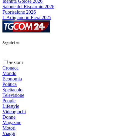
Identità Golose 2026
Salone del Risparmio 2026
Fuorisalone 2026
L'Artigiano in Fiera 2025
Seguici su
Sezioni
Cronaca
Mondo
Economia
Politica
Spettacolo
Televisione
People
Lifestyle
Videogiochi
Donne
Magazine
Motori
Viaggi