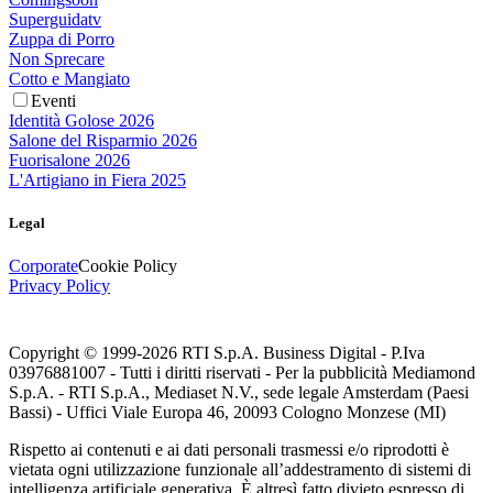
Superguidatv
Zuppa di Porro
Non Sprecare
Cotto e Mangiato
Eventi
Identità Golose 2026
Salone del Risparmio 2026
Fuorisalone 2026
L'Artigiano in Fiera 2025
Legal
Corporate
Cookie Policy
Privacy Policy
Copyright © 1999-
2026
RTI S.p.A. Business Digital - P.Iva
03976881007 - Tutti i diritti riservati - Per la pubblicità Mediamond
S.p.A. - RTI S.p.A., Mediaset N.V., sede legale Amsterdam (Paesi
Bassi) - Uffici Viale Europa 46, 20093 Cologno Monzese (MI)
Rispetto ai contenuti e ai dati personali trasmessi e/o riprodotti è
vietata ogni utilizzazione funzionale all’addestramento di sistemi di
intelligenza artificiale generativa. È altresì fatto divieto espresso di