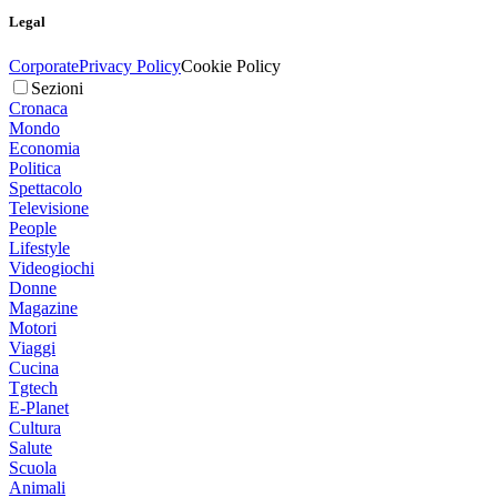
Legal
Corporate
Privacy Policy
Cookie Policy
Sezioni
Cronaca
Mondo
Economia
Politica
Spettacolo
Televisione
People
Lifestyle
Videogiochi
Donne
Magazine
Motori
Viaggi
Cucina
Tgtech
E-Planet
Cultura
Salute
Scuola
Animali