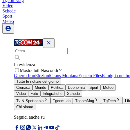
TgcomMag
Video
Schede
Sport
Meteo
In evidenza
Mostra tutti
Nascondi
Guerra Iran
Elezioni
Crans Montana
Epstein Files
Famiglia nel b
Tutte le notizie del giorno
Cronaca
Mondo
Politica
Economia
Sport
Meteo
Video
Foto
Infografiche
Schede
Tv & Spettacolo
TgcomLab
TgcomMag
TgTech
Lif
Chi siamo
Seguici anche su