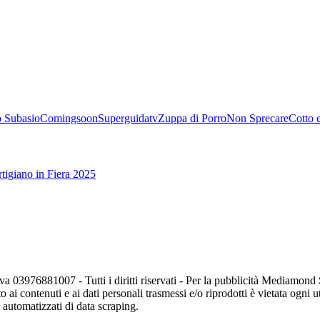
 Subasio
Comingsoon
Superguidatv
Zuppa di Porro
Non Sprecare
Cotto 
tigiano in Fiera 2025
va 03976881007 - Tutti i diritti riservati - Per la pubblicità Mediamon
o ai contenuti e ai dati personali trasmessi e/o riprodotti è vietata ogni 
zi automatizzati di data scraping.