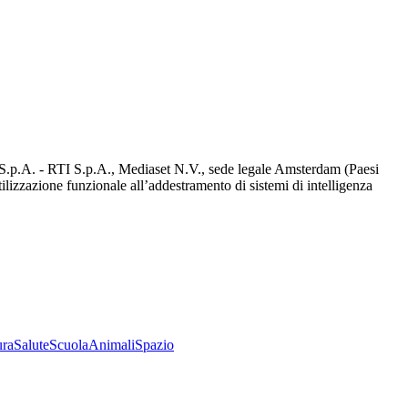
d S.p.A. - RTI S.p.A., Mediaset N.V., sede legale Amsterdam (Paesi
utilizzazione funzionale all’addestramento di sistemi di intelligenza
ura
Salute
Scuola
Animali
Spazio