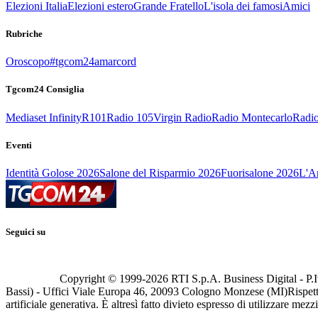
Elezioni Italia
Elezioni estero
Grande Fratello
L'isola dei famosi
Amici
Rubriche
Oroscopo
#tgcom24amarcord
Tgcom24 Consiglia
Mediaset Infinity
R101
Radio 105
Virgin Radio
Radio Montecarlo
Radio
Eventi
Identità Golose 2026
Salone del Risparmio 2026
Fuorisalone 2026
L'Ar
Seguici su
Copyright © 1999-
2026
RTI S.p.A. Business Digital - P.I
Bassi) - Uffici Viale Europa 46, 20093 Cologno Monzese (MI)
Rispett
artificiale generativa. È altresì fatto divieto espresso di utilizzare mez