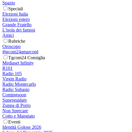
Spazio
Speciali
Elezioni Italia
Elezioni estero
Grande Fratello
L'isola dei famosi
Amici
Rubriche
Oroscopo
#tgcom24amarcord
Tgcom24 Consiglia
Mediaset Infinity
R101
Radio 105
Virgin Radio
Radio Montecarlo
Radio Subasio
Comingsoon
Superguidatv
Zuppa di Porro
Non Sprecare
Cotto e Mangiato
Eventi
Identità Golose 2026