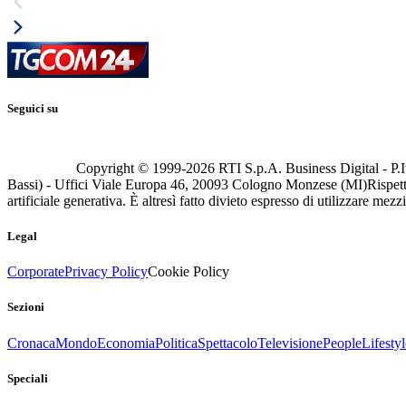
Seguici su
Copyright © 1999-
2026
RTI S.p.A. Business Digital - P.I
Bassi) - Uffici Viale Europa 46, 20093 Cologno Monzese (MI)
Rispett
artificiale generativa. È altresì fatto divieto espresso di utilizzare mez
Legal
Corporate
Privacy Policy
Cookie Policy
Sezioni
Cronaca
Mondo
Economia
Politica
Spettacolo
Televisione
People
Lifestyl
Speciali