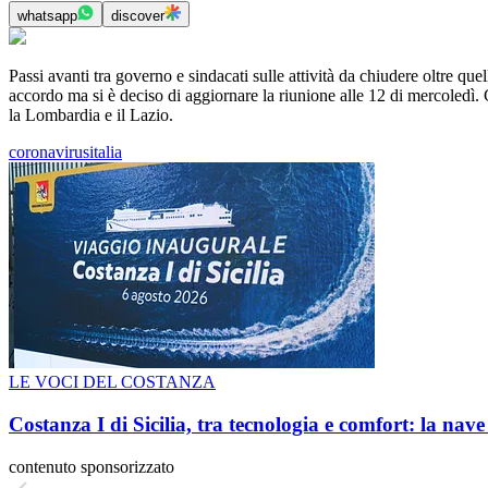
whatsapp
discover
Passi avanti tra governo e sindacati sulle attività da chiudere oltre q
accordo ma si è deciso di aggiornare la riunione alle 12 di mercoledì. 
la Lombardia e il Lazio.
coronavirusitalia
LE VOCI DEL COSTANZA
Costanza I di Sicilia, tra tecnologia e comfort: la nav
contenuto sponsorizzato