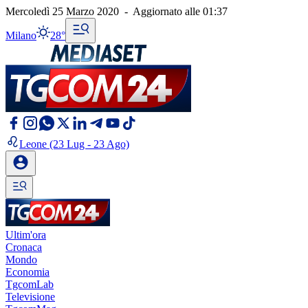
Mercoledì 25 Marzo 2020
-
Aggiornato alle
01:37
Milano
28°
Leone
(23 Lug - 23 Ago)
Ultim'ora
Cronaca
Mondo
Economia
TgcomLab
Televisione