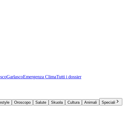
osco
Garlasco
Emergenza Clima
Tutti i dossier
estyle
Oroscopo
Salute
Skuola
Cultura
Animali
Speciali