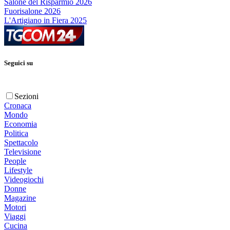
Salone del Risparmio 2026
Fuorisalone 2026
L'Artigiano in Fiera 2025
Seguici su
Sezioni
Cronaca
Mondo
Economia
Politica
Spettacolo
Televisione
People
Lifestyle
Videogiochi
Donne
Magazine
Motori
Viaggi
Cucina