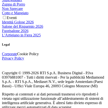
Zuppa di Porro
Non Sprecare
Cotto e Mangiato
Eventi
Identità Golose 2026
Salone del Risparmio 2026
Fuorisalone 2026
L'Artigiano in Fiera 2025
Legal
Corporate
Cookie Policy
Privacy Policy
Copyright © 1999-
2026
RTI S.p.A. Business Digital - P.Iva
03976881007 - Tutti i diritti riservati - Per la pubblicità Mediamond
S.p.A. - RTI S.p.A., Mediaset N.V., sede legale Amsterdam (Paesi
Bassi) - Uffici Viale Europa 46, 20093 Cologno Monzese (MI)
Rispetto ai contenuti e ai dati personali trasmessi e/o riprodotti è
vietata ogni utilizzazione funzionale all’addestramento di sistemi di
intelligenza artificiale generativa. È altresì fatto divieto espresso di
utilizzare mezzi automatizzati di data scraping.