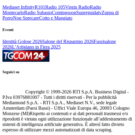
Mediaset Infinity
R101
Radio 105
Virgin Radio
Radio
Montecarlo
Radio Subasio
Comingsoon
Superguidatv
Zuppa di
Porro
Non Sprecare
Cotto e Mangiato
Eventi
Identità Golose 2026
Salone del Risparmio 2026
Fuorisalone
2026
L'Artigiano in Fiera 2025
Seguici su
Copyright © 1999-
2026
RTI S.p.A. Business Digital -
P.Iva 03976881007 - Tutti i diritti riservati - Per la pubblicità
Mediamond S.p.A. - RTI S.p.A., Mediaset N.V., sede legale
Amsterdam (Paesi Bassi) - Uffici Viale Europa 46, 20093 Cologno
Monzese (MI)
Rispetto ai contenuti e ai dati personali trasmessi e/o
riprodotti è vietata ogni utilizzazione funzionale all’addestramento di
sistemi di intelligenza artificiale generativa. È altresì fatto divieto
espresso di utilizzare mezzi automatizzati di data scraping.