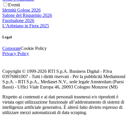
Eventi
Identità Golose 2026
Salone del Risparmio 2026
Fuorisalone 2026
L'Artigiano in Fiera 2025
Legal
Corporate
Cookie Policy
Privacy Policy
Copyright © 1999-
2026
RTI S.p.A. Business Digital - P.Iva
03976881007 - Tutti i diritti riservati - Per la pubblicità Mediamond
S.p.A. - RTI S.p.A., Mediaset N.V., sede legale Amsterdam (Paesi
Bassi) - Uffici Viale Europa 46, 20093 Cologno Monzese (MI)
Rispetto ai contenuti e ai dati personali trasmessi e/o riprodotti è
vietata ogni utilizzazione funzionale all’addestramento di sistemi di
intelligenza artificiale generativa. È altresì fatto divieto espresso di
utilizzare mezzi automatizzati di data scraping.