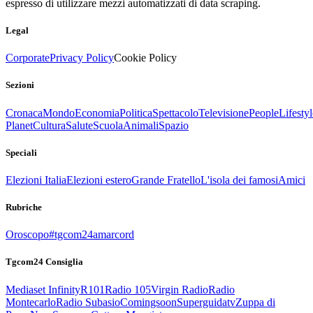
espresso di utilizzare mezzi automatizzati di data scraping.
Legal
Corporate
Privacy Policy
Cookie Policy
Sezioni
Cronaca
Mondo
Economia
Politica
Spettacolo
Televisione
People
Lifestyl
Planet
Cultura
Salute
Scuola
Animali
Spazio
Speciali
Elezioni Italia
Elezioni estero
Grande Fratello
L'isola dei famosi
Amici
Rubriche
Oroscopo
#tgcom24amarcord
Tgcom24 Consiglia
Mediaset Infinity
R101
Radio 105
Virgin Radio
Radio
Montecarlo
Radio Subasio
Comingsoon
Superguidatv
Zuppa di