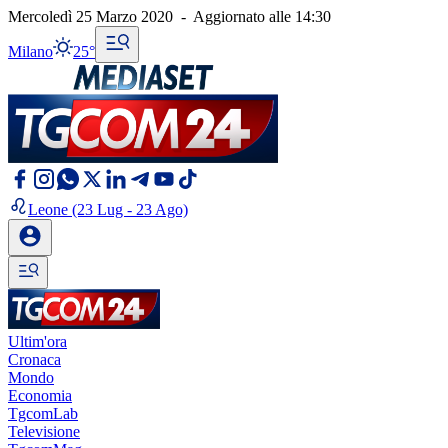
Mercoledì 25 Marzo 2020
-
Aggiornato alle
14:30
Milano
25°
Leone
(23 Lug - 23 Ago)
Ultim'ora
Cronaca
Mondo
Economia
TgcomLab
Televisione