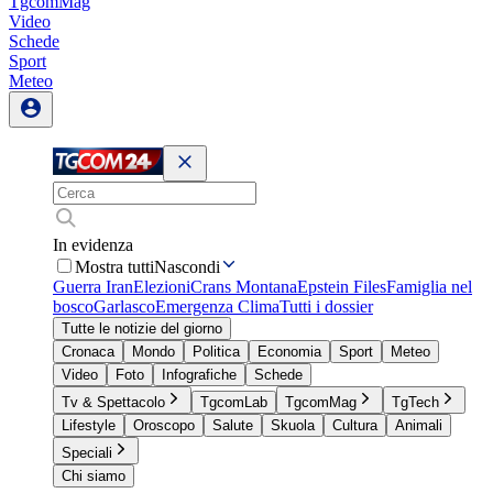
TgcomMag
Video
Schede
Sport
Meteo
In evidenza
Mostra tutti
Nascondi
Guerra Iran
Elezioni
Crans Montana
Epstein Files
Famiglia nel
bosco
Garlasco
Emergenza Clima
Tutti i dossier
Tutte le notizie del giorno
Cronaca
Mondo
Politica
Economia
Sport
Meteo
Video
Foto
Infografiche
Schede
Tv & Spettacolo
TgcomLab
TgcomMag
TgTech
Lifestyle
Oroscopo
Salute
Skuola
Cultura
Animali
Speciali
Chi siamo