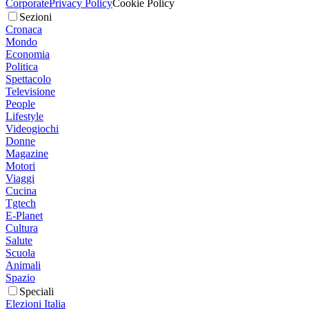
Corporate
Privacy Policy
Cookie Policy
Sezioni
Cronaca
Mondo
Economia
Politica
Spettacolo
Televisione
People
Lifestyle
Videogiochi
Donne
Magazine
Motori
Viaggi
Cucina
Tgtech
E-Planet
Cultura
Salute
Scuola
Animali
Spazio
Speciali
Elezioni Italia