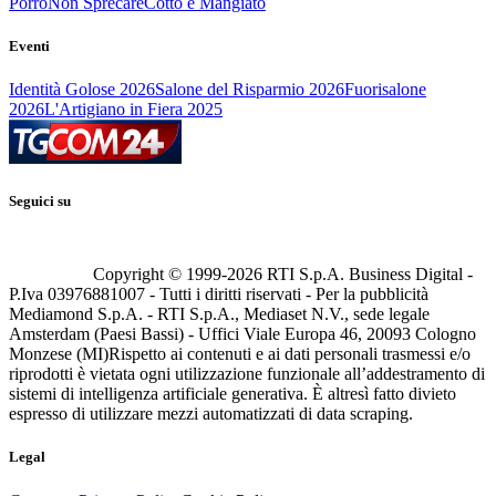
Porro
Non Sprecare
Cotto e Mangiato
Eventi
Identità Golose 2026
Salone del Risparmio 2026
Fuorisalone
2026
L'Artigiano in Fiera 2025
Seguici su
Copyright © 1999-
2026
RTI S.p.A. Business Digital -
P.Iva 03976881007 - Tutti i diritti riservati - Per la pubblicità
Mediamond S.p.A. - RTI S.p.A., Mediaset N.V., sede legale
Amsterdam (Paesi Bassi) - Uffici Viale Europa 46, 20093 Cologno
Monzese (MI)
Rispetto ai contenuti e ai dati personali trasmessi e/o
riprodotti è vietata ogni utilizzazione funzionale all’addestramento di
sistemi di intelligenza artificiale generativa. È altresì fatto divieto
espresso di utilizzare mezzi automatizzati di data scraping.
Legal