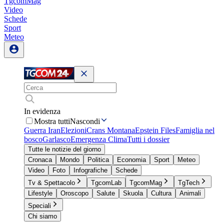
TgcomMag
Video
Schede
Sport
Meteo
In evidenza
Mostra tutti
Nascondi
Guerra Iran
Elezioni
Crans Montana
Epstein Files
Famiglia nel
bosco
Garlasco
Emergenza Clima
Tutti i dossier
Tutte le notizie del giorno
Cronaca
Mondo
Politica
Economia
Sport
Meteo
Video
Foto
Infografiche
Schede
Tv & Spettacolo
TgcomLab
TgcomMag
TgTech
Lifestyle
Oroscopo
Salute
Skuola
Cultura
Animali
Speciali
Chi siamo