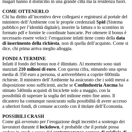
magari hanno il domicilio in una grande città ma la residenza fuori.
COME OTTENERLO
Chi ha diritto all’incentivo deve collegarsi e registrarsi al portale del
ministero dell’Ambiente con le proprie credenziali
Spid
(Sistema
pubblico per l’identità digitale), inserire la fattura o lo scontrino in
formato pdf e fornire le coordinate bancarie. Per ottenere il bonus è
necessario essere veloci: l’erogazione infatti tiene conto della
data
di inserimento della richiesta
, non di quella dell’acquisto. Come si
dice, chi prima arriva meglio alloggia.
FONDI A TERMINE
Infatti il fondo del bonus non è illimitato. Al momento sono stati
stanziati
210 milioni di euro
. Con questa cifra, stimando una spesa
media di 350 euro a persona, si arriverebbero a coprire 600mila
richieste. Il ministero dell’Ambiente ha assicurato che i soldi messi a
disposizione sono sufficienti, anche se
Confindustria Ancma
ha
stimato 540mila acquisti di biciclette solo a maggio, con la
possibilità di superare la soglia del milione entro fine anno. Il
dicastero ha comunque rassicurato sulla possibilità di avere accesso
a ulteriori fondi, di comune accordo con il titolare dell’Economia.
POSSIBILI CRASH
Come già avvenuto per l’erogazione degli incentivi a sostengo dei
lavoratori durante il
lockdown
, è probabile che il portale possa