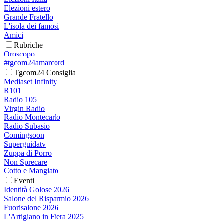
Elezioni estero
Grande Fratello
L'isola dei famosi
Amici
Rubriche
Oroscopo
#tgcom24amarcord
Tgcom24 Consiglia
Mediaset Infinity
R101
Radio 105
Virgin Radio
Radio Montecarlo
Radio Subasio
Comingsoon
Superguidatv
Zuppa di Porro
Non Sprecare
Cotto e Mangiato
Eventi
Identità Golose 2026
Salone del Risparmio 2026
Fuorisalone 2026
L'Artigiano in Fiera 2025