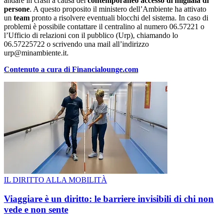
andare in crash a causa del
contemporaneo accesso di migliaia di
persone
. A questo proposito il ministero dell’Ambiente ha attivato
un
team
pronto a risolvere eventuali blocchi del sistema. In caso di
problemi è possibile contattare il centralino al numero 06.57221 o
l’Ufficio di relazioni con il pubblico (Urp), chiamando lo
06.57225722 o scrivendo una mail all’indirizzo
urp@minambiente.it.
Contenuto a cura di Financialounge.com
IL DIRITTO ALLA MOBILITÀ
Viaggiare è un diritto: le barriere invisibili di chi non
vede e non sente