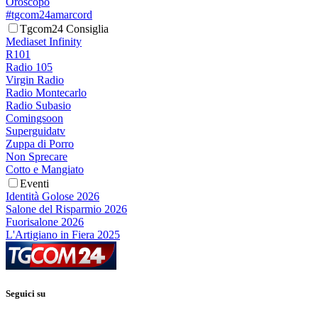
Oroscopo
#tgcom24amarcord
Tgcom24 Consiglia
Mediaset Infinity
R101
Radio 105
Virgin Radio
Radio Montecarlo
Radio Subasio
Comingsoon
Superguidatv
Zuppa di Porro
Non Sprecare
Cotto e Mangiato
Eventi
Identità Golose 2026
Salone del Risparmio 2026
Fuorisalone 2026
L'Artigiano in Fiera 2025
Seguici su