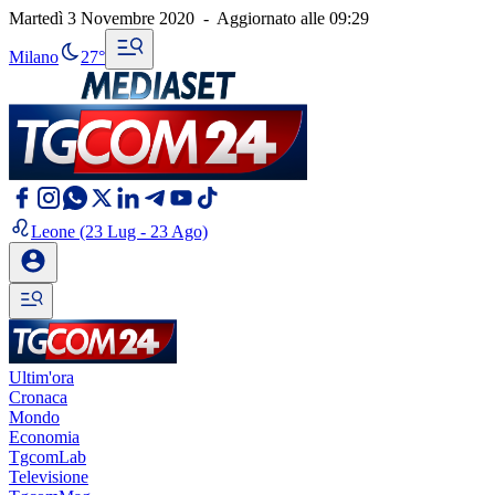
Martedì 3 Novembre 2020
-
Aggiornato alle
09:29
Milano
27°
Leone
(23 Lug - 23 Ago)
Ultim'ora
Cronaca
Mondo
Economia
TgcomLab
Televisione