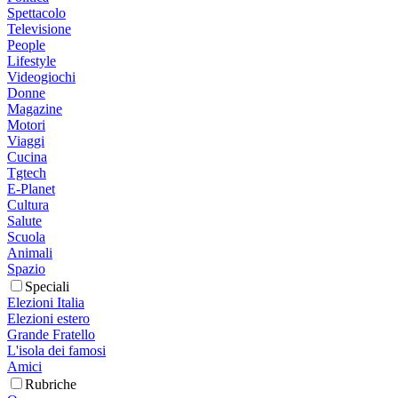
Spettacolo
Televisione
People
Lifestyle
Videogiochi
Donne
Magazine
Motori
Viaggi
Cucina
Tgtech
E-Planet
Cultura
Salute
Scuola
Animali
Spazio
Speciali
Elezioni Italia
Elezioni estero
Grande Fratello
L'isola dei famosi
Amici
Rubriche