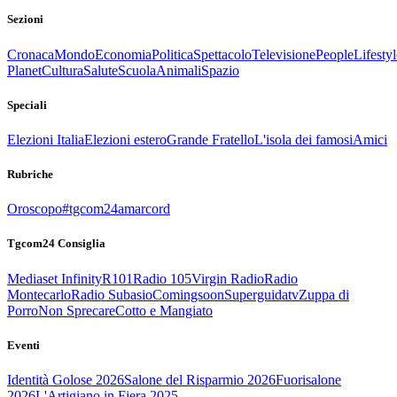
Sezioni
Cronaca
Mondo
Economia
Politica
Spettacolo
Televisione
People
Lifestyl
Planet
Cultura
Salute
Scuola
Animali
Spazio
Speciali
Elezioni Italia
Elezioni estero
Grande Fratello
L'isola dei famosi
Amici
Rubriche
Oroscopo
#tgcom24amarcord
Tgcom24 Consiglia
Mediaset Infinity
R101
Radio 105
Virgin Radio
Radio
Montecarlo
Radio Subasio
Comingsoon
Superguidatv
Zuppa di
Porro
Non Sprecare
Cotto e Mangiato
Eventi
Identità Golose 2026
Salone del Risparmio 2026
Fuorisalone
2026
L'Artigiano in Fiera 2025