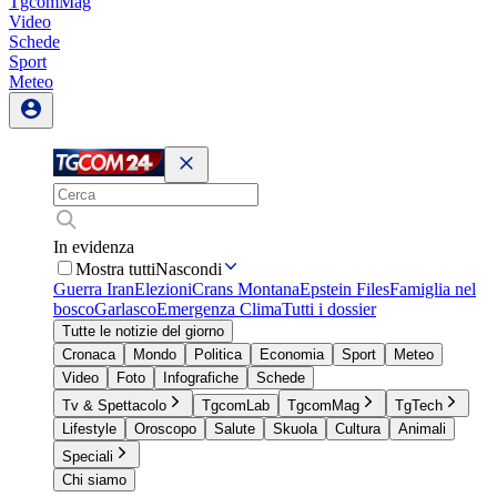
TgcomMag
Video
Schede
Sport
Meteo
In evidenza
Mostra tutti
Nascondi
Guerra Iran
Elezioni
Crans Montana
Epstein Files
Famiglia nel
bosco
Garlasco
Emergenza Clima
Tutti i dossier
Tutte le notizie del giorno
Cronaca
Mondo
Politica
Economia
Sport
Meteo
Video
Foto
Infografiche
Schede
Tv & Spettacolo
TgcomLab
TgcomMag
TgTech
Lifestyle
Oroscopo
Salute
Skuola
Cultura
Animali
Speciali
Chi siamo