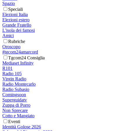
Spazio
Speciali
Elezioni Italia
Elezioni estero
Grande Fratello
L'isola dei famosi
Amici
Rubriche
Oroscopo
#tgcom24amarcord
Tgcom24 Consiglia
Mediaset Infinity
R101
Radio 105
Virgin Radio
Radio Montecarlo
Radio Subasio
Comingsoon
Superguidatv
Zuppa di Porro
Non Sprecare
Cotto e Mangiato
Eventi
Identità Golose 2026