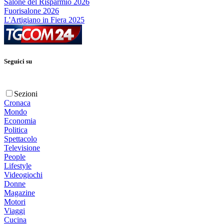
Salone del Risparmio 2026
Fuorisalone 2026
L'Artigiano in Fiera 2025
Seguici su
Sezioni
Cronaca
Mondo
Economia
Politica
Spettacolo
Televisione
People
Lifestyle
Videogiochi
Donne
Magazine
Motori
Viaggi
Cucina