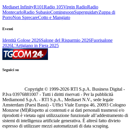
Mediaset Infinity
R101
Radio 105
Virgin Radio
Radio
Montecarlo
Radio Subasio
Comingsoon
Superguidatv
Zuppa di
Porro
Non Sprecare
Cotto e Mangiato
Eventi
Identità Golose 2026
Salone del Risparmio 2026
Fuorisalone
2026
L'Artigiano in Fiera 2025
Seguici su
Copyright © 1999-
2026
RTI S.p.A. Business Digital -
P.Iva 03976881007 - Tutti i diritti riservati - Per la pubblicità
Mediamond S.p.A. - RTI S.p.A., Mediaset N.V., sede legale
Amsterdam (Paesi Bassi) - Uffici Viale Europa 46, 20093 Cologno
Monzese (MI)
Rispetto ai contenuti e ai dati personali trasmessi e/o
riprodotti è vietata ogni utilizzazione funzionale all’addestramento di
sistemi di intelligenza artificiale generativa. È altresì fatto divieto
espresso di utilizzare mezzi automatizzati di data scraping.