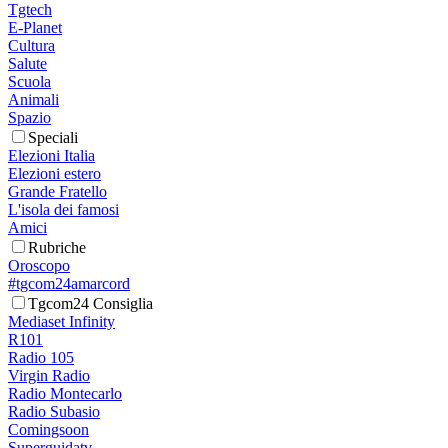
Tgtech
E-Planet
Cultura
Salute
Scuola
Animali
Spazio
Speciali
Elezioni Italia
Elezioni estero
Grande Fratello
L'isola dei famosi
Amici
Rubriche
Oroscopo
#tgcom24amarcord
Tgcom24 Consiglia
Mediaset Infinity
R101
Radio 105
Virgin Radio
Radio Montecarlo
Radio Subasio
Comingsoon
Superguidatv