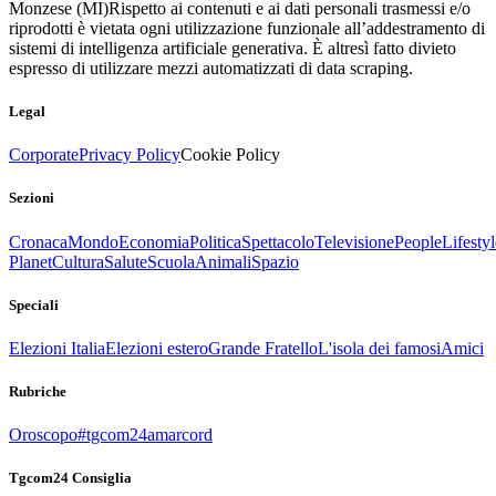
Monzese (MI)
Rispetto ai contenuti e ai dati personali trasmessi e/o
riprodotti è vietata ogni utilizzazione funzionale all’addestramento di
sistemi di intelligenza artificiale generativa. È altresì fatto divieto
espresso di utilizzare mezzi automatizzati di data scraping.
Legal
Corporate
Privacy Policy
Cookie Policy
Sezioni
Cronaca
Mondo
Economia
Politica
Spettacolo
Televisione
People
Lifestyl
Planet
Cultura
Salute
Scuola
Animali
Spazio
Speciali
Elezioni Italia
Elezioni estero
Grande Fratello
L'isola dei famosi
Amici
Rubriche
Oroscopo
#tgcom24amarcord
Tgcom24 Consiglia