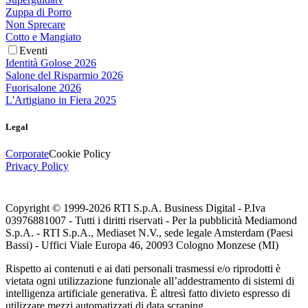
Zuppa di Porro
Non Sprecare
Cotto e Mangiato
Eventi
Identità Golose 2026
Salone del Risparmio 2026
Fuorisalone 2026
L'Artigiano in Fiera 2025
Legal
Corporate
Cookie Policy
Privacy Policy
Copyright © 1999-
2026
RTI S.p.A. Business Digital - P.Iva
03976881007 - Tutti i diritti riservati - Per la pubblicità Mediamond
S.p.A. - RTI S.p.A., Mediaset N.V., sede legale Amsterdam (Paesi
Bassi) - Uffici Viale Europa 46, 20093 Cologno Monzese (MI)
Rispetto ai contenuti e ai dati personali trasmessi e/o riprodotti è
vietata ogni utilizzazione funzionale all’addestramento di sistemi di
intelligenza artificiale generativa. È altresì fatto divieto espresso di
utilizzare mezzi automatizzati di data scraping.