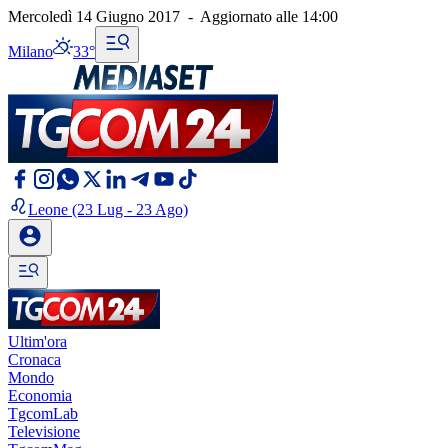
Mercoledì 14 Giugno 2017
-
Aggiornato alle
14:00
Milano
33°
Leone
(23 Lug - 23 Ago)
Ultim'ora
Cronaca
Mondo
Economia
TgcomLab
Televisione