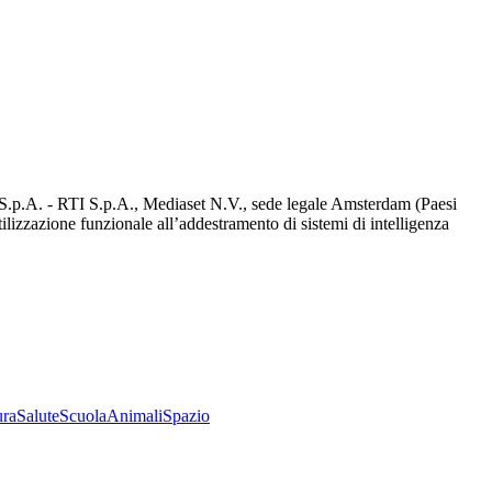
d S.p.A. - RTI S.p.A., Mediaset N.V., sede legale Amsterdam (Paesi
utilizzazione funzionale all’addestramento di sistemi di intelligenza
ura
Salute
Scuola
Animali
Spazio