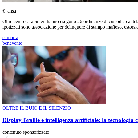
© ansa
Oltre cento carabinieri hanno eseguito 26 ordinanze di custodia cautela
ipotizzati sono associazione per delinquere di stampo mafioso, estorsi
camorra
benevento
OLTRE IL BUIO E IL SILENZIO
Display Braille e intelligenza artificiale: la tecnologi
contenuto sponsorizzato