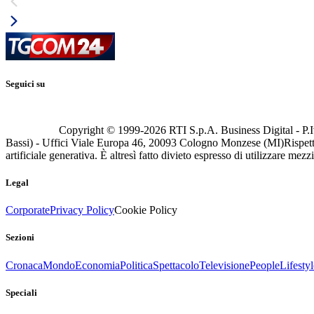
Seguici su
Copyright © 1999-
2026
RTI S.p.A. Business Digital - P.I
Bassi) - Uffici Viale Europa 46, 20093 Cologno Monzese (MI)
Rispett
artificiale generativa. È altresì fatto divieto espresso di utilizzare mez
Legal
Corporate
Privacy Policy
Cookie Policy
Sezioni
Cronaca
Mondo
Economia
Politica
Spettacolo
Televisione
People
Lifestyl
Speciali