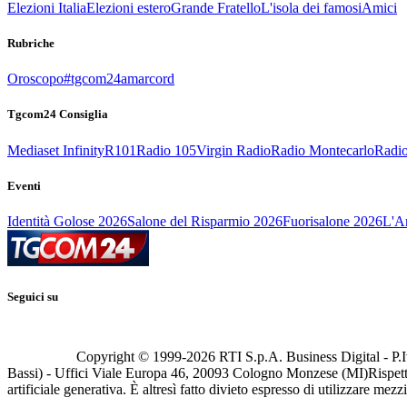
Elezioni Italia
Elezioni estero
Grande Fratello
L'isola dei famosi
Amici
Rubriche
Oroscopo
#tgcom24amarcord
Tgcom24 Consiglia
Mediaset Infinity
R101
Radio 105
Virgin Radio
Radio Montecarlo
Radio
Eventi
Identità Golose 2026
Salone del Risparmio 2026
Fuorisalone 2026
L'Ar
Seguici su
Copyright © 1999-
2026
RTI S.p.A. Business Digital - P.I
Bassi) - Uffici Viale Europa 46, 20093 Cologno Monzese (MI)
Rispett
artificiale generativa. È altresì fatto divieto espresso di utilizzare mez