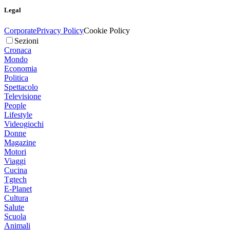
Legal
Corporate
Privacy Policy
Cookie Policy
Sezioni
Cronaca
Mondo
Economia
Politica
Spettacolo
Televisione
People
Lifestyle
Videogiochi
Donne
Magazine
Motori
Viaggi
Cucina
Tgtech
E-Planet
Cultura
Salute
Scuola
Animali