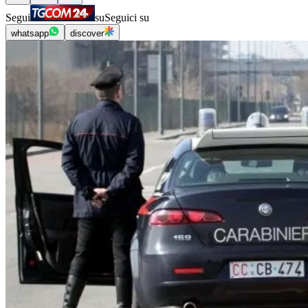
Segui
su
Seguici su
whatsapp
discover