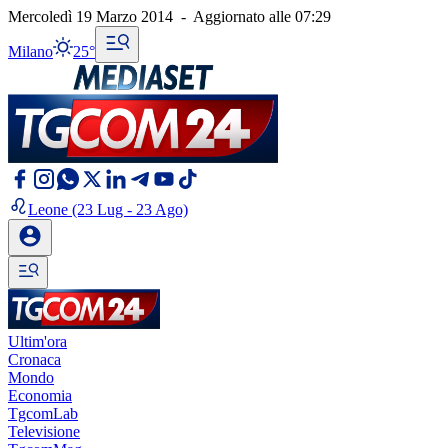
Mercoledì 19 Marzo 2014
-
Aggiornato alle
07:29
Milano
25°
Leone
(23 Lug - 23 Ago)
Ultim'ora
Cronaca
Mondo
Economia
TgcomLab
Televisione