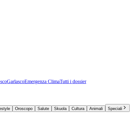
osco
Garlasco
Emergenza Clima
Tutti i dossier
estyle
Oroscopo
Salute
Skuola
Cultura
Animali
Speciali