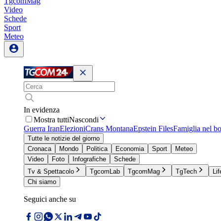
TgcomMag
Video
Schede
Sport
Meteo
In evidenza
Mostra tutti
Nascondi
Guerra Iran
Elezioni
Crans Montana
Epstein Files
Famiglia nel b
Tutte le notizie del giorno
Cronaca
Mondo
Politica
Economia
Sport
Meteo
Video
Foto
Infografiche
Schede
Tv & Spettacolo
TgcomLab
TgcomMag
TgTech
Lif
Chi siamo
Seguici anche su