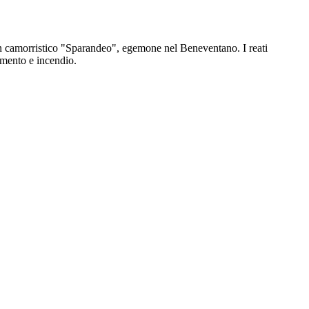
clan camorristico "Sparandeo", egemone nel Beneventano. I reati
amento e incendio.