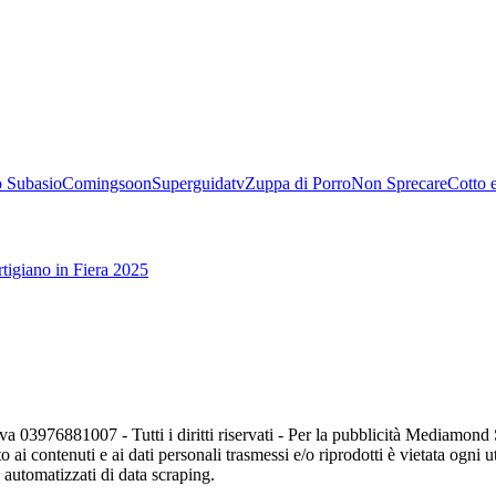
 Subasio
Comingsoon
Superguidatv
Zuppa di Porro
Non Sprecare
Cotto 
tigiano in Fiera 2025
va 03976881007 - Tutti i diritti riservati - Per la pubblicità Mediamon
o ai contenuti e ai dati personali trasmessi e/o riprodotti è vietata ogni 
zi automatizzati di data scraping.