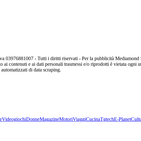
va 03976881007 - Tutti i diritti riservati - Per la pubblicità Mediamon
o ai contenuti e ai dati personali trasmessi e/o riprodotti è vietata ogni 
zi automatizzati di data scraping.
e
Videogiochi
Donne
Magazine
Motori
Viaggi
Cucina
Tgtech
E-Planet
Cult