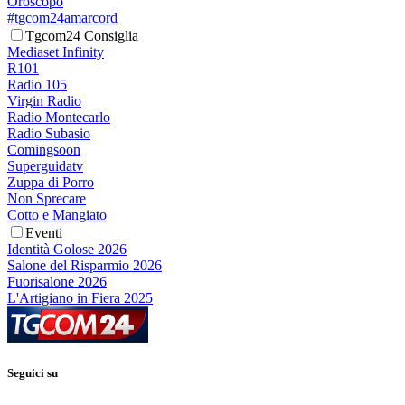
Oroscopo
#tgcom24amarcord
Tgcom24 Consiglia
Mediaset Infinity
R101
Radio 105
Virgin Radio
Radio Montecarlo
Radio Subasio
Comingsoon
Superguidatv
Zuppa di Porro
Non Sprecare
Cotto e Mangiato
Eventi
Identità Golose 2026
Salone del Risparmio 2026
Fuorisalone 2026
L'Artigiano in Fiera 2025
Seguici su