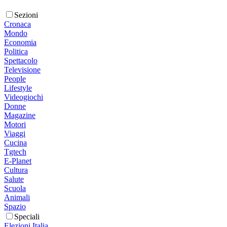
Sezioni
Cronaca
Mondo
Economia
Politica
Spettacolo
Televisione
People
Lifestyle
Videogiochi
Donne
Magazine
Motori
Viaggi
Cucina
Tgtech
E-Planet
Cultura
Salute
Scuola
Animali
Spazio
Speciali
Elezioni Italia