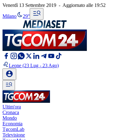
Venerdì 13 Settembre 2019
-
Aggiornato alle
19:52
Milano
29°
Leone
(23 Lug - 23 Ago)
Ultim'ora
Cronaca
Mondo
Economia
TgcomLab
Televisione