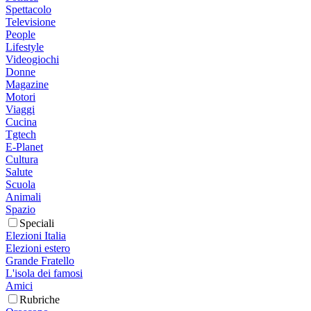
Spettacolo
Televisione
People
Lifestyle
Videogiochi
Donne
Magazine
Motori
Viaggi
Cucina
Tgtech
E-Planet
Cultura
Salute
Scuola
Animali
Spazio
Speciali
Elezioni Italia
Elezioni estero
Grande Fratello
L'isola dei famosi
Amici
Rubriche