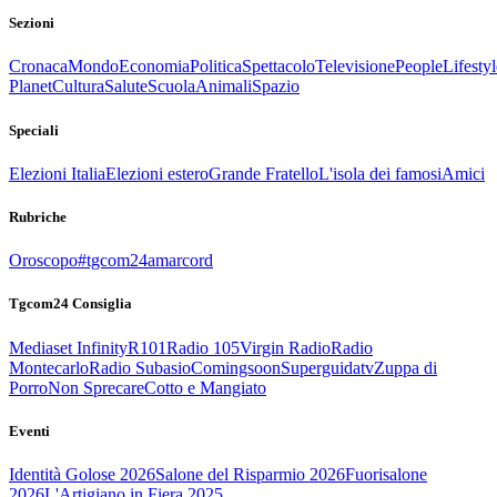
Sezioni
Cronaca
Mondo
Economia
Politica
Spettacolo
Televisione
People
Lifestyl
Planet
Cultura
Salute
Scuola
Animali
Spazio
Speciali
Elezioni Italia
Elezioni estero
Grande Fratello
L'isola dei famosi
Amici
Rubriche
Oroscopo
#tgcom24amarcord
Tgcom24 Consiglia
Mediaset Infinity
R101
Radio 105
Virgin Radio
Radio
Montecarlo
Radio Subasio
Comingsoon
Superguidatv
Zuppa di
Porro
Non Sprecare
Cotto e Mangiato
Eventi
Identità Golose 2026
Salone del Risparmio 2026
Fuorisalone
2026
L'Artigiano in Fiera 2025