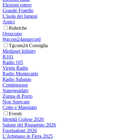
Elezioni estero
Grande Fratello
L'isola dei famosi
Amici
Rubriche
Oroscopo
#tgcom24amarcord
Tgcom24 Consiglia
Mediaset Infinity
R101
Radio 105
Virgin Radio
Radio Montecarlo
Radio Subasio
Comingsoon
Superguidatv
Zuppa di Porro
Non Sprecare
Cotto e Mangiato
Eventi
Identità Golose 2026
Salone del Risparmio 2026
Fuorisalone 2026
L'Artigiano in Fiera 2025