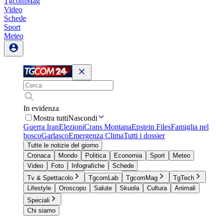
TgcomMag
Video
Schede
Sport
Meteo
In evidenza
Mostra tutti
Nascondi
Guerra Iran
Elezioni
Crans Montana
Epstein Files
Famiglia nel
bosco
Garlasco
Emergenza Clima
Tutti i dossier
Tutte le notizie del giorno
Cronaca
Mondo
Politica
Economia
Sport
Meteo
Video
Foto
Infografiche
Schede
Tv & Spettacolo
TgcomLab
TgcomMag
TgTech
Lifestyle
Oroscopo
Salute
Skuola
Cultura
Animali
Speciali
Chi siamo