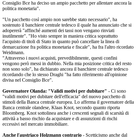
Consiglio Bce ha deciso un ampio pacchetto per allentare ancora la
politica monetaria".
"Un pacchetto così ampio non sarebbe stato necessario", ha
sostenuto il banchiere centrale tedesco il quale ha annunciato che si
adopererà "affinché aumenti dei tassi non vengano rinviati
inutilmente". "Ho visto sempre in maniera critica soprattutto
l'acquisto di titoli di Stato in quanto può cancellare la linea di
demarcazione fra politica monetaria e fiscale", ha fra l'altro ricordato
Weidmann.
"Attraverso i nuovi acquisti, prevedibilmente, questi confini
vengono però messi in dubbio. Nella mia posizione critica del resto
non sono solo", ha dichiarato ancora il banchiere centrale tedesco
ricordando che lo stesso Draghi "ha fatto riferimento all'opinione
divisa nel Consiglio Bce".
Governatore Olanda: "Validi motivi per dubitare"
- Ci sono
"validi motivi per dubitare dell'efficacia" del nuovo pacchetto di
stimoli della Banca centrale europea. Lo afferma il governatore della
Banca centrale olandese, Klaas Knot, secondo quanto riporta
Bloomberg. Knot sottolinea anche i crescenti segnali di scarsità di
attività a basso rischio da acquistare e di assunzioni di rischi
eccessivi nel mercato immobiliare.
Anche l'austriaco Holzmann contrario
- Scetticismo anche dal