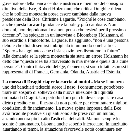
governatore della banca centrale austriaca e membro del consiglio
direttivo della Bce, Robert Holzmann, che critica Draghi e ritiene
che la politica monetaria possa essere cambiata dalla nuova
presidente della Bce, Christine Lagarde. "Poiché le cose cambiano,
anche questa forward guidance e la policy può cambiare. Non
domani, non dopodomani ma non penso che resterà per il prossimo
decennio", ha spiegato in un'intervista a Bloomberg Holzmann, al
suo esordio a Francoforte. Lagarde, ha aggiunto, "non è una persona
debole che dirà di sentirsi imbrigliata in un modo o nell'altro".
"Spero - ha aggiunto - che ci sia spazio per discuterne in futuro".
Alla domanda se la spinta monetaria sia stata un errore Holzmann ha
detto che "questa idea ha attraversato la mia mente e quella di alcune
persone". Contro il riavvio del Qe, è emerso, si sono infatti espressi i
rappresentanti di Francia, Germania, Olanda, Austria ed Estonia.
La mossa di Draghi riapre la caccia ai mutui
- Ma se il numero
uno dei banchieri tedeschi storce il naso, i consumatori potrebbero
tirare un sospiro di sollievo dalla nuova iniezione di liquidità
ordinata da Draghi. Un periodo d'oro per chi deve acquistare casa
dietro prestito e una finestra da non perdere per ricontrattare migliori
condizioni di finanziamento. La nuova spinta impressa dalla Bce
avrà ricadute positive su quanti sono alle prese con un mutuo,
alzando ancora più in alto l'asticella dei saldi. Ma non sempre lo
sconto è automatico, bisogna anche saperlo intercettare. Innanzitutto
guardando ai tempi, la situazione favorevole potrà continuare per