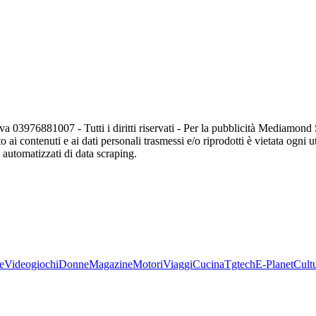
va 03976881007 - Tutti i diritti riservati - Per la pubblicità Mediamon
o ai contenuti e ai dati personali trasmessi e/o riprodotti è vietata ogni 
zi automatizzati di data scraping.
e
Videogiochi
Donne
Magazine
Motori
Viaggi
Cucina
Tgtech
E-Planet
Cult