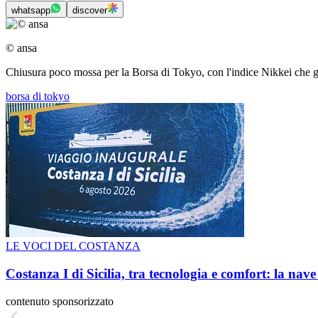
whatsapp
discover
© ansa
Chiusura poco mossa per la Borsa di Tokyo, con l'indice Nikkei che 
borsa di tokyo
LE VOCI DEL COSTANZA
Costanza I di Sicilia, tra tecnologia e comfort: la nav
contenuto sponsorizzato