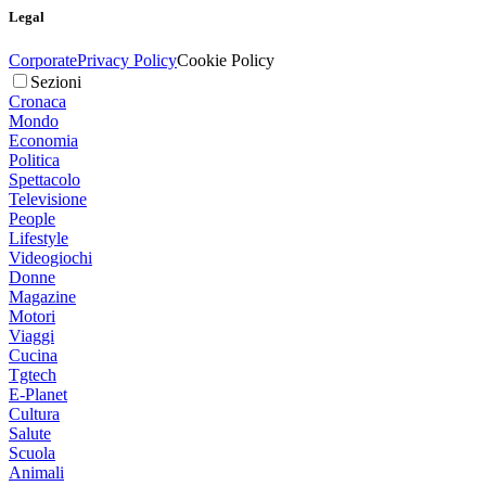
Legal
Corporate
Privacy Policy
Cookie Policy
Sezioni
Cronaca
Mondo
Economia
Politica
Spettacolo
Televisione
People
Lifestyle
Videogiochi
Donne
Magazine
Motori
Viaggi
Cucina
Tgtech
E-Planet
Cultura
Salute
Scuola
Animali