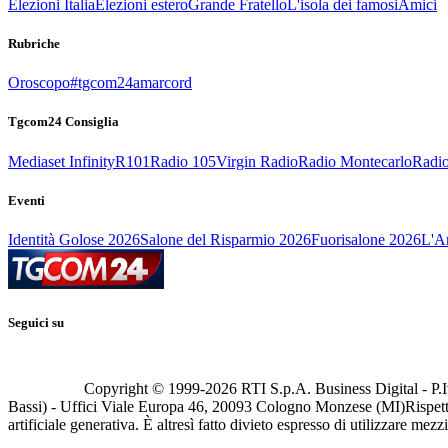
Elezioni Italia
Elezioni estero
Grande Fratello
L'isola dei famosi
Amici
Rubriche
Oroscopo
#tgcom24amarcord
Tgcom24 Consiglia
Mediaset Infinity
R101
Radio 105
Virgin Radio
Radio Montecarlo
Radio
Eventi
Identità Golose 2026
Salone del Risparmio 2026
Fuorisalone 2026
L'Ar
Seguici su
Copyright © 1999-
2026
RTI S.p.A. Business Digital - P.I
Bassi) - Uffici Viale Europa 46, 20093 Cologno Monzese (MI)
Rispett
artificiale generativa. È altresì fatto divieto espresso di utilizzare mez