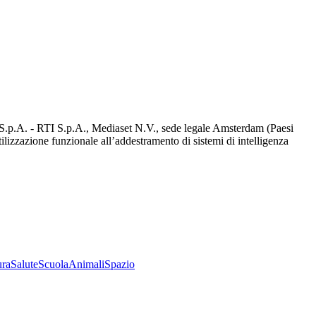
d S.p.A. - RTI S.p.A., Mediaset N.V., sede legale Amsterdam (Paesi
utilizzazione funzionale all’addestramento di sistemi di intelligenza
ura
Salute
Scuola
Animali
Spazio