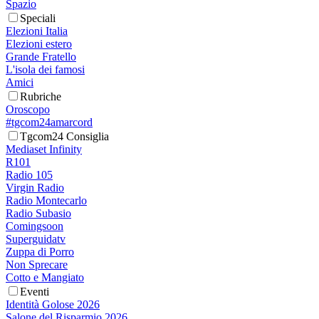
Spazio
Speciali
Elezioni Italia
Elezioni estero
Grande Fratello
L'isola dei famosi
Amici
Rubriche
Oroscopo
#tgcom24amarcord
Tgcom24 Consiglia
Mediaset Infinity
R101
Radio 105
Virgin Radio
Radio Montecarlo
Radio Subasio
Comingsoon
Superguidatv
Zuppa di Porro
Non Sprecare
Cotto e Mangiato
Eventi
Identità Golose 2026
Salone del Risparmio 2026