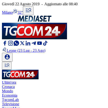
Giovedì 22 Agosto 2019
-
Aggiornato alle
08:40
Milano
32°
Leone
(23 Lug - 23 Ago)
Ultim'ora
Cronaca
Mondo
Economia
TgcomLab
Televisione