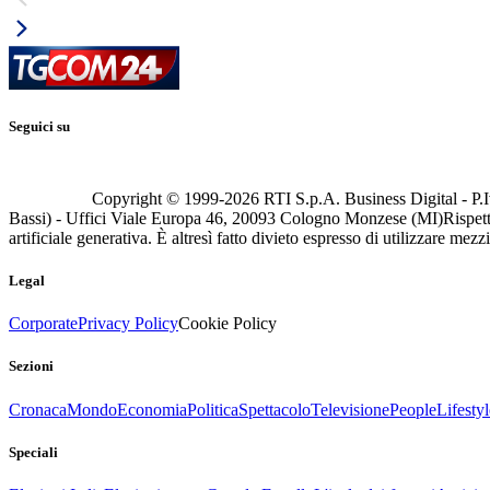
Seguici su
Copyright © 1999-
2026
RTI S.p.A. Business Digital - P.I
Bassi) - Uffici Viale Europa 46, 20093 Cologno Monzese (MI)
Rispett
artificiale generativa. È altresì fatto divieto espresso di utilizzare mez
Legal
Corporate
Privacy Policy
Cookie Policy
Sezioni
Cronaca
Mondo
Economia
Politica
Spettacolo
Televisione
People
Lifestyl
Speciali