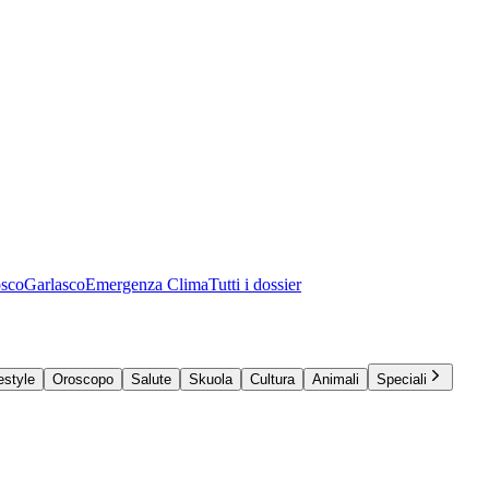
osco
Garlasco
Emergenza Clima
Tutti i dossier
estyle
Oroscopo
Salute
Skuola
Cultura
Animali
Speciali