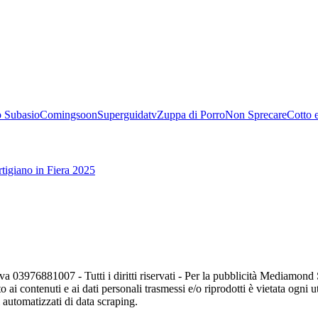
 Subasio
Comingsoon
Superguidatv
Zuppa di Porro
Non Sprecare
Cotto 
tigiano in Fiera 2025
va 03976881007 - Tutti i diritti riservati - Per la pubblicità Mediamon
o ai contenuti e ai dati personali trasmessi e/o riprodotti è vietata ogni 
zi automatizzati di data scraping.