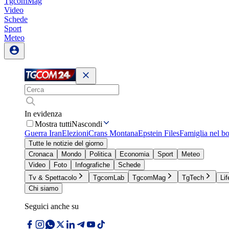
TgcomMag
Video
Schede
Sport
Meteo
In evidenza
Mostra tutti
Nascondi
Guerra Iran
Elezioni
Crans Montana
Epstein Files
Famiglia nel b
Tutte le notizie del giorno
Cronaca
Mondo
Politica
Economia
Sport
Meteo
Video
Foto
Infografiche
Schede
Tv & Spettacolo
TgcomLab
TgcomMag
TgTech
Lif
Chi siamo
Seguici anche su