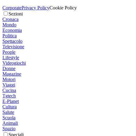
Corporate
Privacy Policy
Cookie Policy
Sezioni
Cronaca
Mondo
Economia
Politica
Spettacolo
Televisione
People
Lifestyle
Videogiochi
Donne
Magazine
Motori
Viaggi
Cucina
Tgtech
E-Planet
Cultura
Salute
Scuola
Animali
Spazio
Speciali