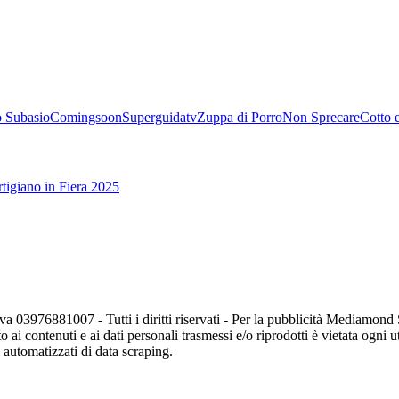
 Subasio
Comingsoon
Superguidatv
Zuppa di Porro
Non Sprecare
Cotto 
tigiano in Fiera 2025
va 03976881007 - Tutti i diritti riservati - Per la pubblicità Mediamon
o ai contenuti e ai dati personali trasmessi e/o riprodotti è vietata ogni 
zi automatizzati di data scraping.