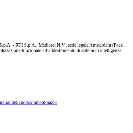
d S.p.A. - RTI S.p.A., Mediaset N.V., sede legale Amsterdam (Paesi
utilizzazione funzionale all’addestramento di sistemi di intelligenza
ura
Salute
Scuola
Animali
Spazio