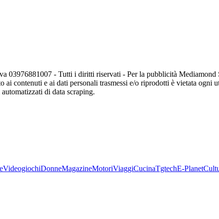
va 03976881007 - Tutti i diritti riservati - Per la pubblicità Mediamon
o ai contenuti e ai dati personali trasmessi e/o riprodotti è vietata ogni 
zi automatizzati di data scraping.
e
Videogiochi
Donne
Magazine
Motori
Viaggi
Cucina
Tgtech
E-Planet
Cult