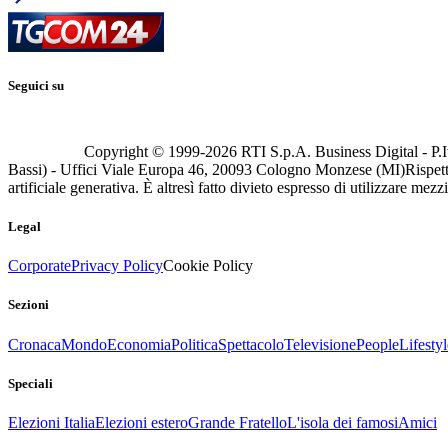
Seguici su
Copyright © 1999-
2026
RTI S.p.A. Business Digital - P.I
Bassi) - Uffici Viale Europa 46, 20093 Cologno Monzese (MI)
Rispett
artificiale generativa. È altresì fatto divieto espresso di utilizzare mez
Legal
Corporate
Privacy Policy
Cookie Policy
Sezioni
Cronaca
Mondo
Economia
Politica
Spettacolo
Televisione
People
Lifestyl
Speciali
Elezioni Italia
Elezioni estero
Grande Fratello
L'isola dei famosi
Amici