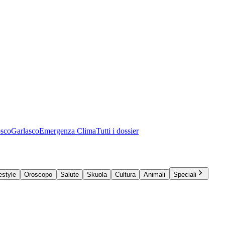
osco
Garlasco
Emergenza Clima
Tutti i dossier
estyle
Oroscopo
Salute
Skuola
Cultura
Animali
Speciali