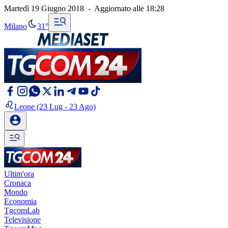
Martedì 19 Giugno 2018
-
Aggiornato alle
18:28
Milano
31°
Leone
(23 Lug - 23 Ago)
Ultim'ora
Cronaca
Mondo
Economia
TgcomLab
Televisione