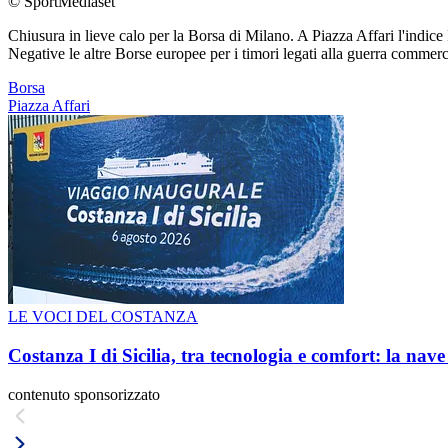
© SportMediaset
Chiusura in lieve calo per la Borsa di Milano. A Piazza Affari l'indic
Negative le altre Borse europee per i timori legati alla guerra comme
Borsa
Piazza Affari
LE VOCI DEL COSTANZA
Costanza I di Sicilia, tra tecnologia e comfort: la nav
contenuto sponsorizzato