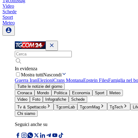
TgcomMag
Video
Schede
Sport
Meteo
In evidenza
Mostra tutti
Nascondi
Guerra Iran
Elezioni
Crans Montana
Epstein Files
Famiglia nel b
Tutte le notizie del giorno
Cronaca
Mondo
Politica
Economia
Sport
Meteo
Video
Foto
Infografiche
Schede
Tv & Spettacolo
TgcomLab
TgcomMag
TgTech
Lif
Chi siamo
Seguici anche su