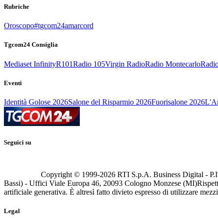
Rubriche
Oroscopo
#tgcom24amarcord
Tgcom24 Consiglia
Mediaset Infinity
R101
Radio 105
Virgin Radio
Radio Montecarlo
Radio
Eventi
Identità Golose 2026
Salone del Risparmio 2026
Fuorisalone 2026
L'Ar
Seguici su
Copyright © 1999-
2026
RTI S.p.A. Business Digital - P.I
Bassi) - Uffici Viale Europa 46, 20093 Cologno Monzese (MI)
Rispett
artificiale generativa. È altresì fatto divieto espresso di utilizzare mez
Legal