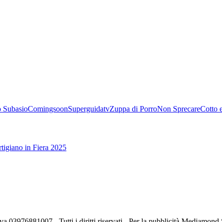
 Subasio
Comingsoon
Superguidatv
Zuppa di Porro
Non Sprecare
Cotto 
tigiano in Fiera 2025
va 03976881007 - Tutti i diritti riservati - Per la pubblicità Mediamon