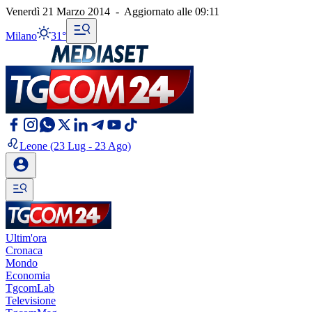
Venerdì 21 Marzo 2014
-
Aggiornato alle
09:11
Milano
31°
Leone
(23 Lug - 23 Ago)
Ultim'ora
Cronaca
Mondo
Economia
TgcomLab
Televisione