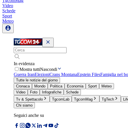
TgcomMag
Video
Schede
Sport
Meteo
In evidenza
Mostra tutti
Nascondi
Guerra Iran
Elezioni
Crans Montana
Epstein Files
Famiglia nel b
Tutte le notizie del giorno
Cronaca
Mondo
Politica
Economia
Sport
Meteo
Video
Foto
Infografiche
Schede
Tv & Spettacolo
TgcomLab
TgcomMag
TgTech
Lif
Chi siamo
Seguici anche su