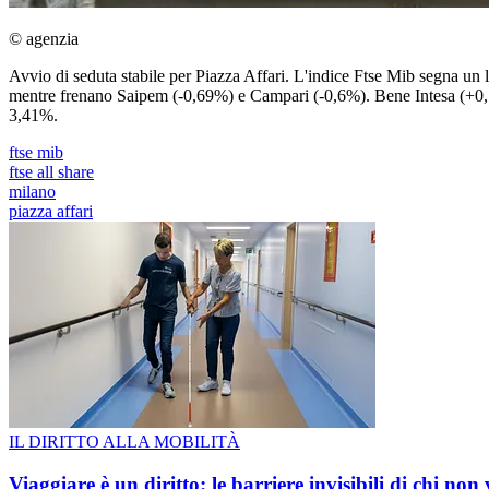
© agenzia
Avvio di seduta stabile per Piazza Affari. L'indice Ftse Mib segna un
mentre frenano Saipem (-0,69%) e Campari (-0,6%). Bene Intesa (+0,7
3,41%.
ftse mib
ftse all share
milano
piazza affari
IL DIRITTO ALLA MOBILITÀ
Viaggiare è un diritto: le barriere invisibili di chi non