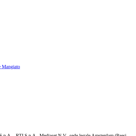
e Mangiato
d S.p.A. - RTI S.p.A., Mediaset N.V., sede legale Amsterdam (Paesi