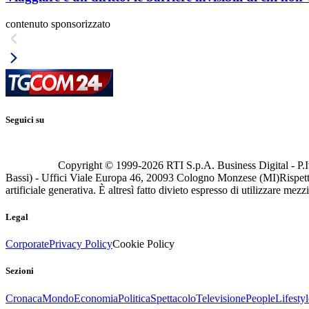
contenuto sponsorizzato
Seguici su
Copyright © 1999-
2026
RTI S.p.A. Business Digital - P.I
Bassi) - Uffici Viale Europa 46, 20093 Cologno Monzese (MI)
Rispett
artificiale generativa. È altresì fatto divieto espresso di utilizzare mez
Legal
Corporate
Privacy Policy
Cookie Policy
Sezioni
Cronaca
Mondo
Economia
Politica
Spettacolo
Televisione
People
Lifestyl