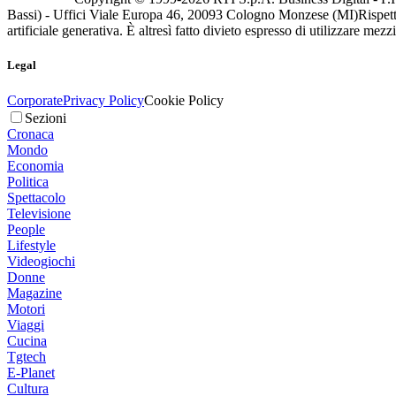
Bassi) - Uffici Viale Europa 46, 20093 Cologno Monzese (MI)
Rispett
artificiale generativa. È altresì fatto divieto espresso di utilizzare mez
Legal
Corporate
Privacy Policy
Cookie Policy
Sezioni
Cronaca
Mondo
Economia
Politica
Spettacolo
Televisione
People
Lifestyle
Videogiochi
Donne
Magazine
Motori
Viaggi
Cucina
Tgtech
E-Planet
Cultura