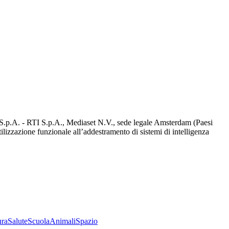
d S.p.A. - RTI S.p.A., Mediaset N.V., sede legale Amsterdam (Paesi
utilizzazione funzionale all’addestramento di sistemi di intelligenza
ura
Salute
Scuola
Animali
Spazio