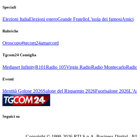
Speciali
Elezioni Italia
Elezioni estero
Grande Fratello
L'isola dei famosi
Amici
Rubriche
Oroscopo
#tgcom24amarcord
Tgcom24 Consiglia
Mediaset Infinity
R101
Radio 105
Virgin Radio
Radio Montecarlo
Radio
Eventi
Identità Golose 2026
Salone del Risparmio 2026
Fuorisalone 2026
L'Ar
Seguici su
Copyright © 1999-
2026
RTI S.p.A. Business Digital - P.I