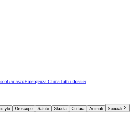
osco
Garlasco
Emergenza Clima
Tutti i dossier
estyle
Oroscopo
Salute
Skuola
Cultura
Animali
Speciali