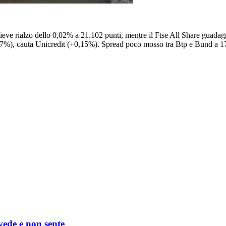
 lieve rialzo dello 0,02% a 21.102 punti, mentre il Ftse All Share guad
%), cauta Unicredit (+0,15%). Spread poco mosso tra Btp e Bund a 177
 vede e non sente