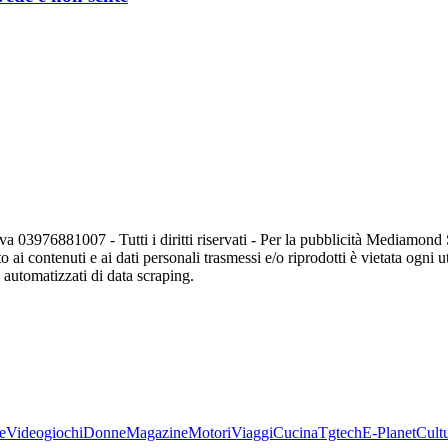
va 03976881007 - Tutti i diritti riservati - Per la pubblicità Mediamon
o ai contenuti e ai dati personali trasmessi e/o riprodotti è vietata ogni 
zi automatizzati di data scraping.
e
Videogiochi
Donne
Magazine
Motori
Viaggi
Cucina
Tgtech
E-Planet
Cult