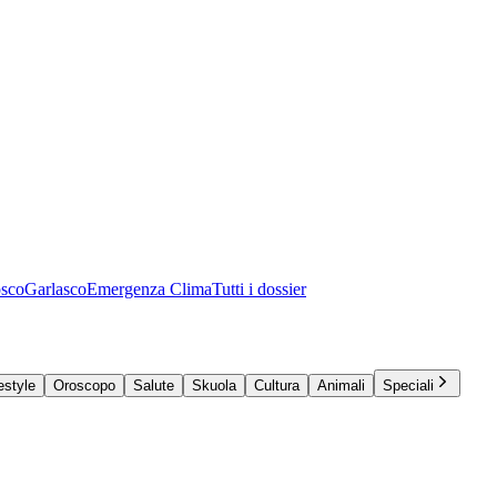
osco
Garlasco
Emergenza Clima
Tutti i dossier
estyle
Oroscopo
Salute
Skuola
Cultura
Animali
Speciali