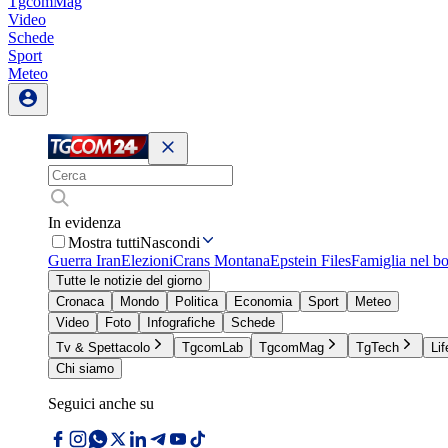
TgcomMag
Video
Schede
Sport
Meteo
In evidenza
Mostra tutti
Nascondi
Guerra Iran
Elezioni
Crans Montana
Epstein Files
Famiglia nel b
Tutte le notizie del giorno
Cronaca
Mondo
Politica
Economia
Sport
Meteo
Video
Foto
Infografiche
Schede
Tv & Spettacolo
TgcomLab
TgcomMag
TgTech
Lif
Chi siamo
Seguici anche su