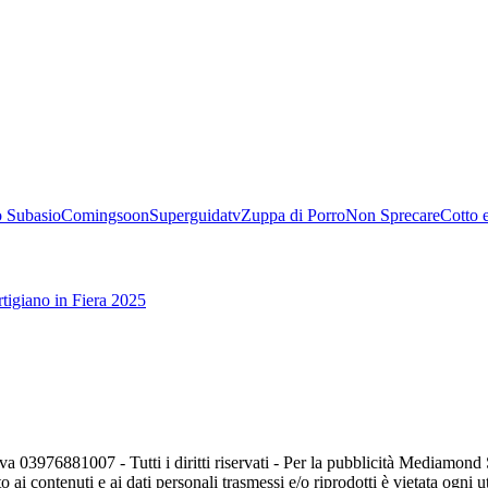
 Subasio
Comingsoon
Superguidatv
Zuppa di Porro
Non Sprecare
Cotto 
tigiano in Fiera 2025
va 03976881007 - Tutti i diritti riservati - Per la pubblicità Mediamon
o ai contenuti e ai dati personali trasmessi e/o riprodotti è vietata ogni 