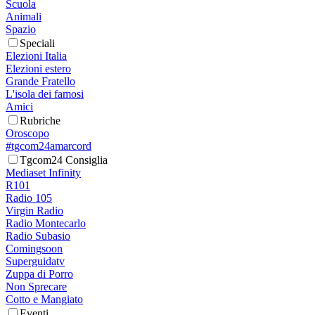
Scuola
Animali
Spazio
Speciali
Elezioni Italia
Elezioni estero
Grande Fratello
L'isola dei famosi
Amici
Rubriche
Oroscopo
#tgcom24amarcord
Tgcom24 Consiglia
Mediaset Infinity
R101
Radio 105
Virgin Radio
Radio Montecarlo
Radio Subasio
Comingsoon
Superguidatv
Zuppa di Porro
Non Sprecare
Cotto e Mangiato
Eventi