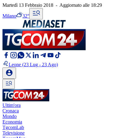
Martedì 13 Febbraio 2018
-
Aggiornato alle
18:29
Milano
32°
Leone
(23 Lug - 23 Ago)
Ultim'ora
Cronaca
Mondo
Economia
TgcomLab
Televisione