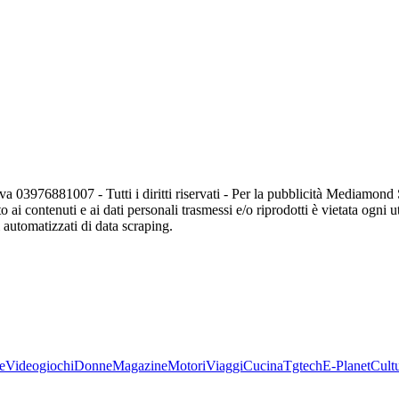
va 03976881007 - Tutti i diritti riservati - Per la pubblicità Mediamon
o ai contenuti e ai dati personali trasmessi e/o riprodotti è vietata ogni 
zi automatizzati di data scraping.
e
Videogiochi
Donne
Magazine
Motori
Viaggi
Cucina
Tgtech
E-Planet
Cult