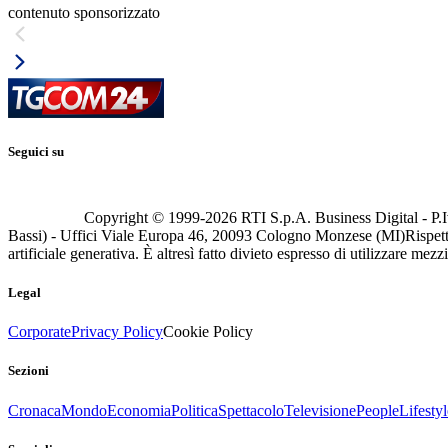
contenuto sponsorizzato
Seguici su
Copyright © 1999-
2026
RTI S.p.A. Business Digital - P.I
Bassi) - Uffici Viale Europa 46, 20093 Cologno Monzese (MI)
Rispett
artificiale generativa. È altresì fatto divieto espresso di utilizzare mez
Legal
Corporate
Privacy Policy
Cookie Policy
Sezioni
Cronaca
Mondo
Economia
Politica
Spettacolo
Televisione
People
Lifestyl