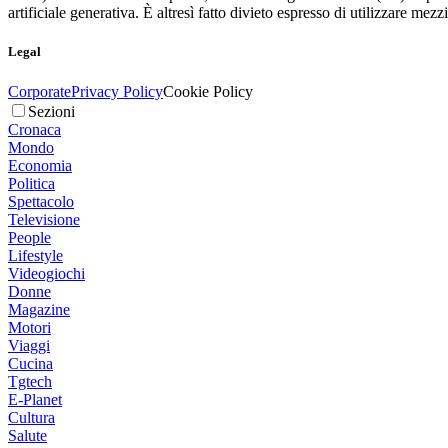
artificiale generativa. È altresì fatto divieto espresso di utilizzare mez
Legal
Corporate
Privacy Policy
Cookie Policy
Sezioni
Cronaca
Mondo
Economia
Politica
Spettacolo
Televisione
People
Lifestyle
Videogiochi
Donne
Magazine
Motori
Viaggi
Cucina
Tgtech
E-Planet
Cultura
Salute