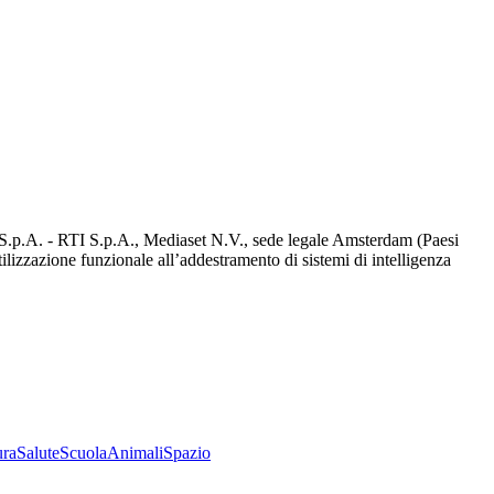
d S.p.A. - RTI S.p.A., Mediaset N.V., sede legale Amsterdam (Paesi
utilizzazione funzionale all’addestramento di sistemi di intelligenza
ura
Salute
Scuola
Animali
Spazio