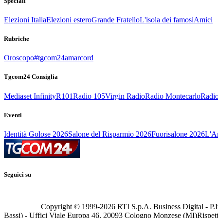
Speciali
Elezioni Italia
Elezioni estero
Grande Fratello
L'isola dei famosi
Amici
Rubriche
Oroscopo
#tgcom24amarcord
Tgcom24 Consiglia
Mediaset Infinity
R101
Radio 105
Virgin Radio
Radio Montecarlo
Radio
Eventi
Identità Golose 2026
Salone del Risparmio 2026
Fuorisalone 2026
L'Ar
Seguici su
Copyright © 1999-
2026
RTI S.p.A. Business Digital - P.I
Bassi) - Uffici Viale Europa 46, 20093 Cologno Monzese (MI)
Rispett