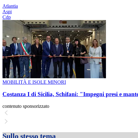
Atlantia
Aspi
Cdp
MOBILITÀ E ISOLE MINORI
Costanza I di Sicilia, Schifani: "Impegni presi e mant
contenuto sponsorizzato
Sullo stesso tema