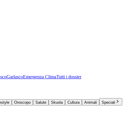
osco
Garlasco
Emergenza Clima
Tutti i dossier
estyle
Oroscopo
Salute
Skuola
Cultura
Animali
Speciali