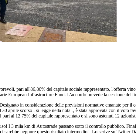
orevoli, pari all'86,86% del capitale sociale rappresentato, l'offerta vi
e European Infrastructure Fund. L'accordo prevede la cessione dell'inte
esignato in considerazione delle previsioni normative emanate per il c
l 30 aprile scorso - si legge nella nota -, è stata approvata con il voto f
pari al 12,75% del capitale rappresentato e si sono astenuti 12 azionist
so! I 3 mila km di Autostrade passano sotto il controllo pubblico. Finalm
i sarebbe neppure questo risultato intermedio". Lo scrive su Twitter Dan