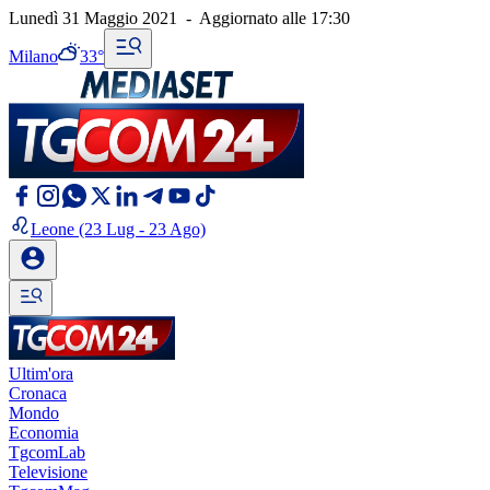
Lunedì 31 Maggio 2021
-
Aggiornato alle
17:30
Milano
33°
Leone
(23 Lug - 23 Ago)
Ultim'ora
Cronaca
Mondo
Economia
TgcomLab
Televisione