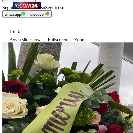
Segui
su
Seguici su
whatsapp
discover
1
di 6
Avvia slideshow
Fullscreen
Zoom