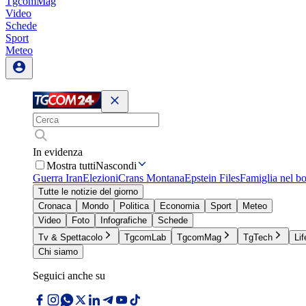
TgcomMag
Video
Schede
Sport
Meteo
In evidenza
Mostra tutti
Nascondi
Guerra Iran
Elezioni
Crans Montana
Epstein Files
Famiglia nel b
Tutte le notizie del giorno
Cronaca
Mondo
Politica
Economia
Sport
Meteo
Video
Foto
Infografiche
Schede
Tv & Spettacolo
TgcomLab
TgcomMag
TgTech
Lif
Chi siamo
Seguici anche su