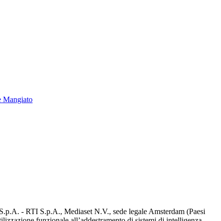
e Mangiato
d S.p.A. - RTI S.p.A., Mediaset N.V., sede legale Amsterdam (Paesi
utilizzazione funzionale all’addestramento di sistemi di intelligenza