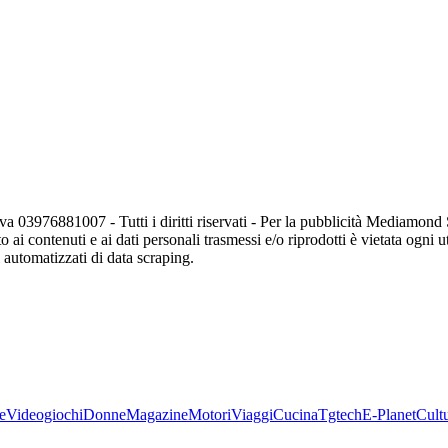
va 03976881007 - Tutti i diritti riservati - Per la pubblicità Mediamon
o ai contenuti e ai dati personali trasmessi e/o riprodotti è vietata ogni 
zi automatizzati di data scraping.
e
Videogiochi
Donne
Magazine
Motori
Viaggi
Cucina
Tgtech
E-Planet
Cult