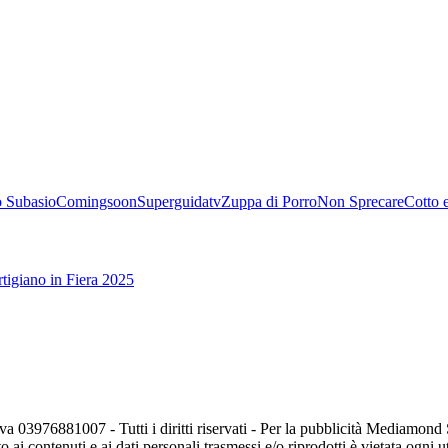
 Subasio
Comingsoon
Superguidatv
Zuppa di Porro
Non Sprecare
Cotto 
tigiano in Fiera 2025
va 03976881007 - Tutti i diritti riservati - Per la pubblicità Mediamon
o ai contenuti e ai dati personali trasmessi e/o riprodotti è vietata ogni 