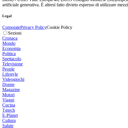
artificiale generativa. È altresì fatto divieto espresso di utilizzare mez
Legal
Corporate
Privacy Policy
Cookie Policy
Sezioni
Cronaca
Mondo
Economia
Politica
Spettacolo
Televisione
People
Lifestyle
Videogiochi
Donne
Magazine
Motori
Viaggi
Cucina
Tgtech
E-Planet
Cultura
Salute