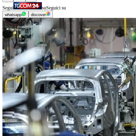
Segui
su
Seguici su
whatsapp
discover