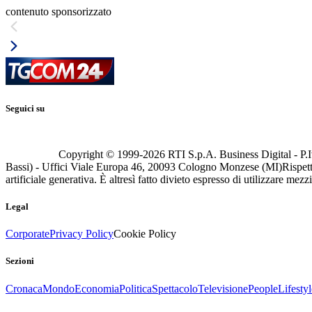
contenuto sponsorizzato
Seguici su
Copyright © 1999-
2026
RTI S.p.A. Business Digital - P.I
Bassi) - Uffici Viale Europa 46, 20093 Cologno Monzese (MI)
Rispett
artificiale generativa. È altresì fatto divieto espresso di utilizzare mez
Legal
Corporate
Privacy Policy
Cookie Policy
Sezioni
Cronaca
Mondo
Economia
Politica
Spettacolo
Televisione
People
Lifestyl