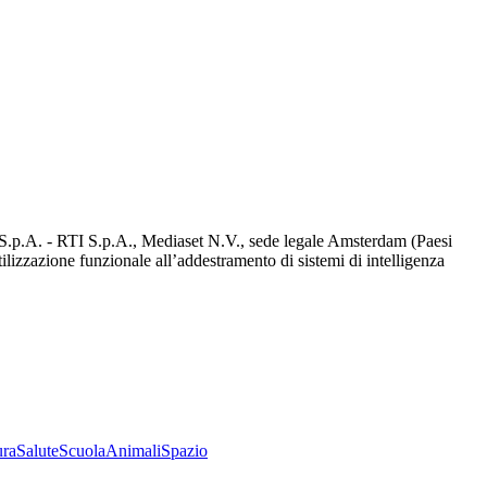
d S.p.A. - RTI S.p.A., Mediaset N.V., sede legale Amsterdam (Paesi
utilizzazione funzionale all’addestramento di sistemi di intelligenza
ura
Salute
Scuola
Animali
Spazio