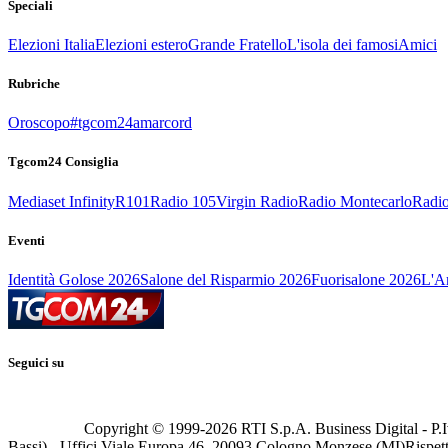
Speciali
Elezioni Italia
Elezioni estero
Grande Fratello
L'isola dei famosi
Amici
Rubriche
Oroscopo
#tgcom24amarcord
Tgcom24 Consiglia
Mediaset Infinity
R101
Radio 105
Virgin Radio
Radio Montecarlo
Radio
Eventi
Identità Golose 2026
Salone del Risparmio 2026
Fuorisalone 2026
L'Ar
Seguici su
Copyright © 1999-
2026
RTI S.p.A. Business Digital - P.I
Bassi) - Uffici Viale Europa 46, 20093 Cologno Monzese (MI)
Rispett