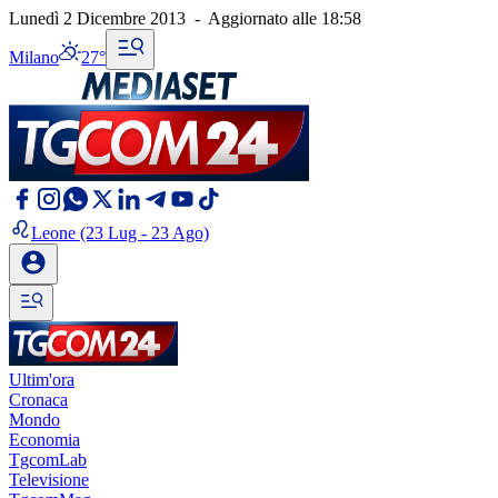
Lunedì 2 Dicembre 2013
-
Aggiornato alle
18:58
Milano
27°
Leone
(23 Lug - 23 Ago)
Ultim'ora
Cronaca
Mondo
Economia
TgcomLab
Televisione