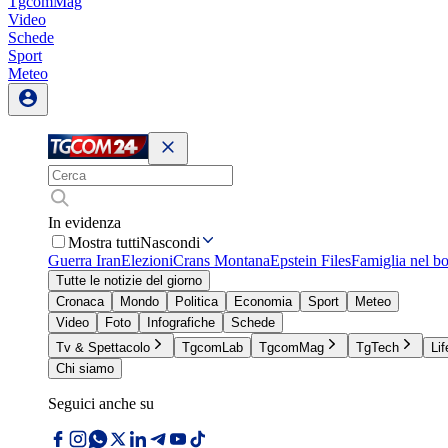
TgcomMag
Video
Schede
Sport
Meteo
In evidenza
Mostra tutti
Nascondi
Guerra Iran
Elezioni
Crans Montana
Epstein Files
Famiglia nel b
Tutte le notizie del giorno
Cronaca
Mondo
Politica
Economia
Sport
Meteo
Video
Foto
Infografiche
Schede
Tv & Spettacolo
TgcomLab
TgcomMag
TgTech
Lif
Chi siamo
Seguici anche su