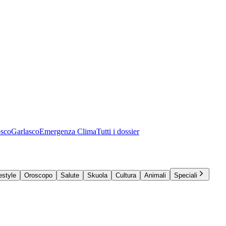
osco
Garlasco
Emergenza Clima
Tutti i dossier
estyle
Oroscopo
Salute
Skuola
Cultura
Animali
Speciali