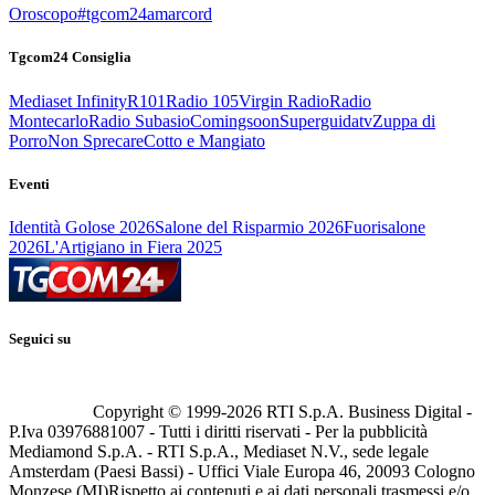
Oroscopo
#tgcom24amarcord
Tgcom24 Consiglia
Mediaset Infinity
R101
Radio 105
Virgin Radio
Radio
Montecarlo
Radio Subasio
Comingsoon
Superguidatv
Zuppa di
Porro
Non Sprecare
Cotto e Mangiato
Eventi
Identità Golose 2026
Salone del Risparmio 2026
Fuorisalone
2026
L'Artigiano in Fiera 2025
Seguici su
Copyright © 1999-
2026
RTI S.p.A. Business Digital -
P.Iva 03976881007 - Tutti i diritti riservati - Per la pubblicità
Mediamond S.p.A. - RTI S.p.A., Mediaset N.V., sede legale
Amsterdam (Paesi Bassi) - Uffici Viale Europa 46, 20093 Cologno
Monzese (MI)
Rispetto ai contenuti e ai dati personali trasmessi e/o