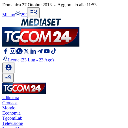
Domenica 27 Ottobre 2013
-
Aggiornato alle
11:53
Milano
29°
Leone
(23 Lug - 23 Ago)
Ultim'ora
Cronaca
Mondo
Economia
TgcomLab
Televisione