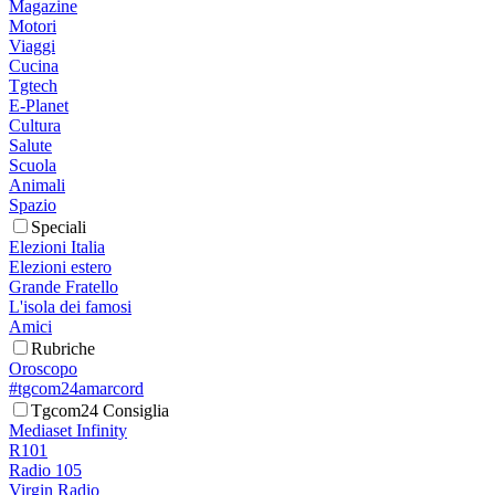
Magazine
Motori
Viaggi
Cucina
Tgtech
E-Planet
Cultura
Salute
Scuola
Animali
Spazio
Speciali
Elezioni Italia
Elezioni estero
Grande Fratello
L'isola dei famosi
Amici
Rubriche
Oroscopo
#tgcom24amarcord
Tgcom24 Consiglia
Mediaset Infinity
R101
Radio 105
Virgin Radio