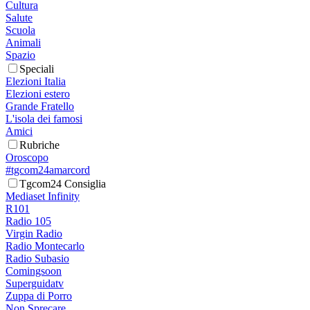
Cultura
Salute
Scuola
Animali
Spazio
Speciali
Elezioni Italia
Elezioni estero
Grande Fratello
L'isola dei famosi
Amici
Rubriche
Oroscopo
#tgcom24amarcord
Tgcom24 Consiglia
Mediaset Infinity
R101
Radio 105
Virgin Radio
Radio Montecarlo
Radio Subasio
Comingsoon
Superguidatv
Zuppa di Porro
Non Sprecare