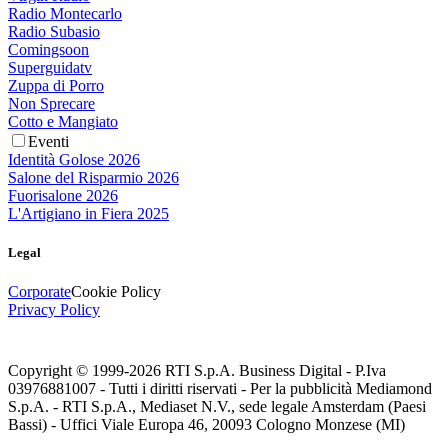
Radio Montecarlo
Radio Subasio
Comingsoon
Superguidatv
Zuppa di Porro
Non Sprecare
Cotto e Mangiato
Eventi
Identità Golose 2026
Salone del Risparmio 2026
Fuorisalone 2026
L'Artigiano in Fiera 2025
Legal
Corporate
Cookie Policy
Privacy Policy
Copyright © 1999-
2026
RTI S.p.A. Business Digital - P.Iva
03976881007 - Tutti i diritti riservati - Per la pubblicità Mediamond
S.p.A. - RTI S.p.A., Mediaset N.V., sede legale Amsterdam (Paesi
Bassi) - Uffici Viale Europa 46, 20093 Cologno Monzese (MI)