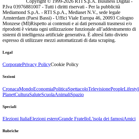
Copyright © 1999-
2026
RTI S.p.A. Business Digital -
P.Iva 03976881007 - Tutti i diritti riservati - Per la pubblicità
Mediamond S.p.A. - RTI S.p.A., Mediaset N.V., sede legale
Amsterdam (Paesi Bassi) - Uffici Viale Europa 46, 20093 Cologno
Monzese (MI)
Rispetto ai contenuti e ai dati personali trasmessi e/o
riprodotti è vietata ogni utilizzazione funzionale all’addestramento di
sistemi di intelligenza artificiale generativa. È altresì fatto divieto
espresso di utilizzare mezzi automatizzati di data scraping.
Legal
Corporate
Privacy Policy
Cookie Policy
Sezioni
Cronaca
Mondo
Economia
Politica
Spettacolo
Televisione
People
Lifestyl
Planet
Cultura
Salute
Scuola
Animali
Spazio
Speciali
Elezioni Italia
Elezioni estero
Grande Fratello
L'isola dei famosi
Amici
Rubriche