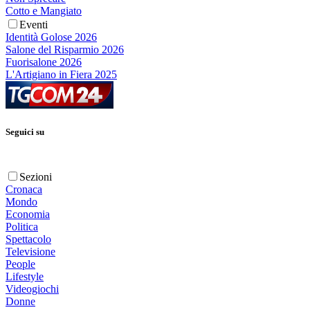
Cotto e Mangiato
Eventi
Identità Golose 2026
Salone del Risparmio 2026
Fuorisalone 2026
L'Artigiano in Fiera 2025
Seguici su
Sezioni
Cronaca
Mondo
Economia
Politica
Spettacolo
Televisione
People
Lifestyle
Videogiochi
Donne