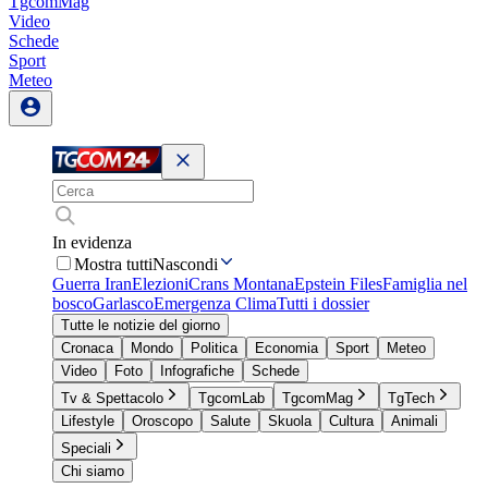
TgcomMag
Video
Schede
Sport
Meteo
In evidenza
Mostra tutti
Nascondi
Guerra Iran
Elezioni
Crans Montana
Epstein Files
Famiglia nel
bosco
Garlasco
Emergenza Clima
Tutti i dossier
Tutte le notizie del giorno
Cronaca
Mondo
Politica
Economia
Sport
Meteo
Video
Foto
Infografiche
Schede
Tv & Spettacolo
TgcomLab
TgcomMag
TgTech
Lifestyle
Oroscopo
Salute
Skuola
Cultura
Animali
Speciali
Chi siamo