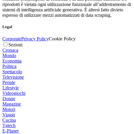
riprodotti è vietata ogni utilizzazione funzionale all’addestramento di
sistemi di intelligenza artificiale generativa. È altresì fatto divieto
espresso di utilizzare mezzi automatizzati di data scraping.
Legal
Corporate
Privacy Policy
Cookie Policy
Sezioni
Cronaca
Mondo
Economia
Politica
Spettacolo
Televisione
People
Lifestyle
Videogiochi
Donne
Magazine
Motori
Viaggi
Cucina
Tgtech
E-Planet