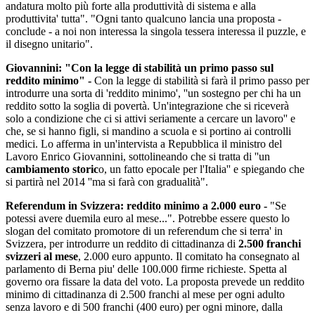
andatura molto più forte alla produttività di sistema e alla
produttivita' tutta". "Ogni tanto qualcuno lancia una proposta -
conclude - a noi non interessa la singola tessera interessa il puzzle, e
il disegno unitario".
Giovannini: "Con la legge di stabilità un primo passo sul
reddito minimo" -
Con la legge di stabilità si farà il primo passo per
introdurre una sorta di 'reddito minimo', ''un sostegno per chi ha un
reddito sotto la soglia di povertà. Un'integrazione che si riceverà
solo a condizione che ci si attivi seriamente a cercare un lavoro'' e
che, se si hanno figli, si mandino a scuola e si portino ai controlli
medici. Lo afferma in un'intervista a Repubblica il ministro del
Lavoro Enrico Giovannini, sottolineando che si tratta di ''un
cambiamento storic
o, un fatto epocale per l'Italia'' e spiegando che
si partirà nel 2014 ''ma si farà con gradualità".
Referendum in Svizzera: reddito minimo a 2.000 euro -
"Se
potessi avere duemila euro al mese...". Potrebbe essere questo lo
slogan del comitato promotore di un referendum che si terra' in
Svizzera, per introdurre un reddito di cittadinanza di
2.500 franchi
svizzeri al mese
, 2.000 euro appunto. Il comitato ha consegnato al
parlamento di Berna piu' delle 100.000 firme richieste. Spetta al
governo ora fissare la data del voto. La proposta prevede un reddito
minimo di cittadinanza di 2.500 franchi al mese per ogni adulto
senza lavoro e di 500 franchi (400 euro) per ogni minore, dalla