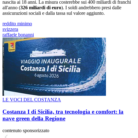
nascita ai 18 anni. La misura costerebbe sui 400 miliardi di franchi
all'anno (
326 miliardi di euro
). I soldi andrebbero presi dalle
assicurazioni sociali e dalla tassa sul valore aggiunto.
reddito minimo
svizzera
raffaele bonanni
LE VOCI DEL COSTANZA
Costanza I di Sicilia, tra tecnologia e comfort: la
nave green della Regione
contenuto sponsorizzato