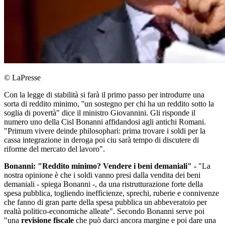
© LaPresse
Con la legge di stabilità si farà il primo passo per introdurre una
sorta di reddito minimo, ''un sostegno per chi ha un reddito sotto la
soglia di povertà" dice il ministro Giovannini. Gli risponde il
numero uno della Cisl Bonanni affidandosi agli antichi Romani.
"Primum vivere deinde philosophari: prima trovare i soldi per la
cassa integrazione in deroga poi ciu sarà tempo di discutere di
riforme del mercato del lavoro".
Bonanni: "Reddito minimo? Vendere i beni demaniali" -
"La
nostra opinione è che i soldi vanno presi dalla vendita dei beni
demaniali - spiega Bonanni -, da una ristrutturazione forte della
spesa pubblica, togliendo inefficienze, sprechi, ruberie e connivenze
che fanno di gran parte della spesa pubblica un abbeveratoio per
realtà politico-economiche alleate". Secondo Bonanni serve poi
"una
revisione fiscale
che può darci ancora margine e poi dare una