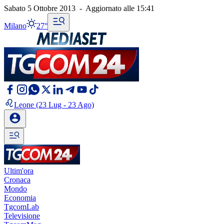
Sabato 5 Ottobre 2013
-
Aggiornato alle
15:41
Milano
27°
Leone
(23 Lug - 23 Ago)
Ultim'ora
Cronaca
Mondo
Economia
TgcomLab
Televisione