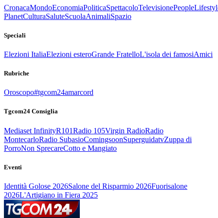
Cronaca
Mondo
Economia
Politica
Spettacolo
Televisione
People
Lifestyl
Planet
Cultura
Salute
Scuola
Animali
Spazio
Speciali
Elezioni Italia
Elezioni estero
Grande Fratello
L'isola dei famosi
Amici
Rubriche
Oroscopo
#tgcom24amarcord
Tgcom24 Consiglia
Mediaset Infinity
R101
Radio 105
Virgin Radio
Radio
Montecarlo
Radio Subasio
Comingsoon
Superguidatv
Zuppa di
Porro
Non Sprecare
Cotto e Mangiato
Eventi
Identità Golose 2026
Salone del Risparmio 2026
Fuorisalone
2026
L'Artigiano in Fiera 2025