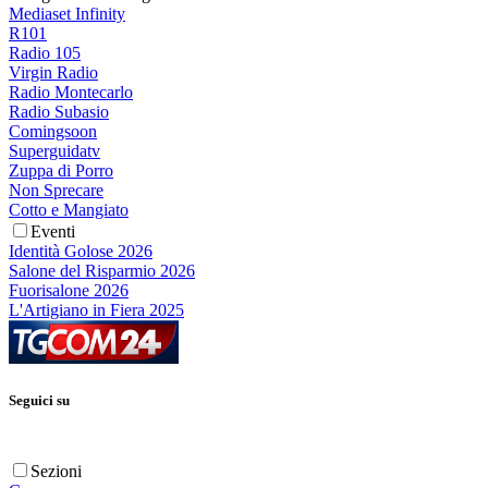
Mediaset Infinity
R101
Radio 105
Virgin Radio
Radio Montecarlo
Radio Subasio
Comingsoon
Superguidatv
Zuppa di Porro
Non Sprecare
Cotto e Mangiato
Eventi
Identità Golose 2026
Salone del Risparmio 2026
Fuorisalone 2026
L'Artigiano in Fiera 2025
Seguici su
Sezioni