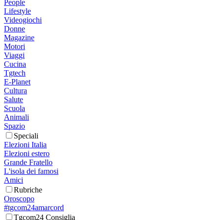
People
Lifestyle
Videogiochi
Donne
Magazine
Motori
Viaggi
Cucina
Tgtech
E-Planet
Cultura
Salute
Scuola
Animali
Spazio
Speciali
Elezioni Italia
Elezioni estero
Grande Fratello
L'isola dei famosi
Amici
Rubriche
Oroscopo
#tgcom24amarcord
Tgcom24 Consiglia