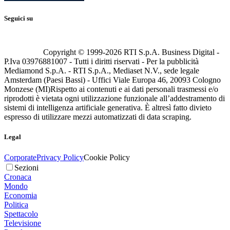
Seguici su
Copyright © 1999-
2026
RTI S.p.A. Business Digital -
P.Iva 03976881007 - Tutti i diritti riservati - Per la pubblicità
Mediamond S.p.A. - RTI S.p.A., Mediaset N.V., sede legale
Amsterdam (Paesi Bassi) - Uffici Viale Europa 46, 20093 Cologno
Monzese (MI)
Rispetto ai contenuti e ai dati personali trasmessi e/o
riprodotti è vietata ogni utilizzazione funzionale all’addestramento di
sistemi di intelligenza artificiale generativa. È altresì fatto divieto
espresso di utilizzare mezzi automatizzati di data scraping.
Legal
Corporate
Privacy Policy
Cookie Policy
Sezioni
Cronaca
Mondo
Economia
Politica
Spettacolo
Televisione