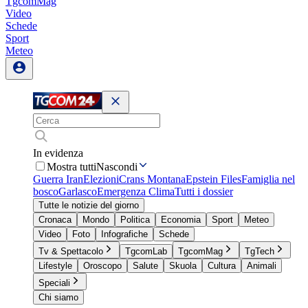
TgcomMag
Video
Schede
Sport
Meteo
In evidenza
Mostra tutti
Nascondi
Guerra Iran
Elezioni
Crans Montana
Epstein Files
Famiglia nel
bosco
Garlasco
Emergenza Clima
Tutti i dossier
Tutte le notizie del giorno
Cronaca
Mondo
Politica
Economia
Sport
Meteo
Video
Foto
Infografiche
Schede
Tv & Spettacolo
TgcomLab
TgcomMag
TgTech
Lifestyle
Oroscopo
Salute
Skuola
Cultura
Animali
Speciali
Chi siamo