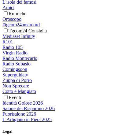
L'isola dei famosi
Amici
Rubriche
Oroscopo
#tgcom24amarcord
Tgcom24 Consiglia
Mediaset Infinity
R101
Radio 105
Virgin Radio
Radio Montecarlo
Radio Subasio
Comingsoon
Superguidatv
Zuppa di Porro
Non Sprecare
Cotto e Mangiato
Eventi
Identità Golose 2026
Salone del Risparmio 2026
Fuorisalone 2026
L'Artigiano in Fiera 2025
Legal