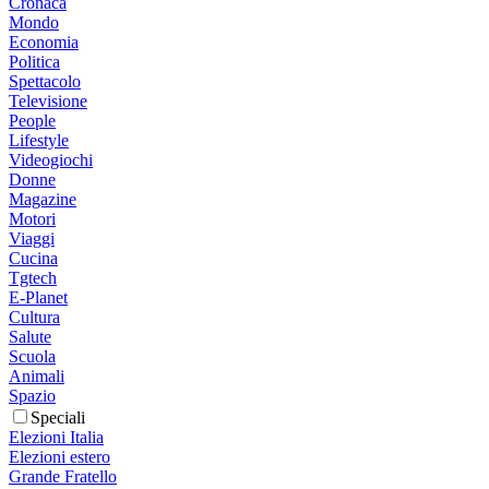
Cronaca
Mondo
Economia
Politica
Spettacolo
Televisione
People
Lifestyle
Videogiochi
Donne
Magazine
Motori
Viaggi
Cucina
Tgtech
E-Planet
Cultura
Salute
Scuola
Animali
Spazio
Speciali
Elezioni Italia
Elezioni estero
Grande Fratello